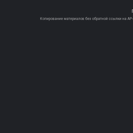
Копирование материалов без обратной ссылки на AP-PR