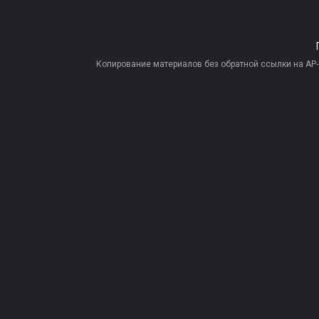
Копирование материалов без обратной ссылки на AP-PR