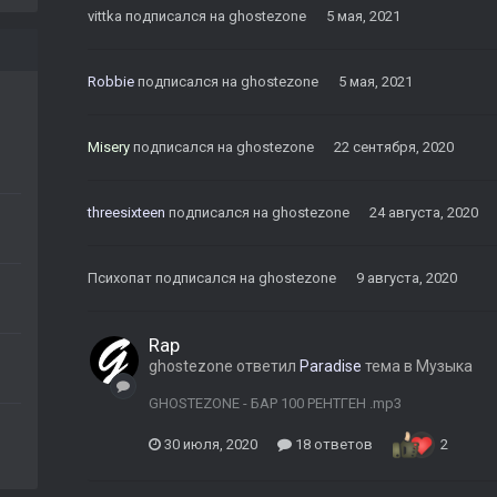
vittka
подписался на
ghostezone
5 мая, 2021
Robbie
подписался на
ghostezone
5 мая, 2021
Misery
подписался на
ghostezone
22 сентября, 2020
threesixteen
подписался на
ghostezone
24 августа, 2020
Психопат
подписался на
ghostezone
9 августа, 2020
Rap
ghostezone
ответил
Paradise
тема в
Музыка
GHOSTEZONE - БАР 100 РЕНТГЕН .mp3
30 июля, 2020
18 ответов
2