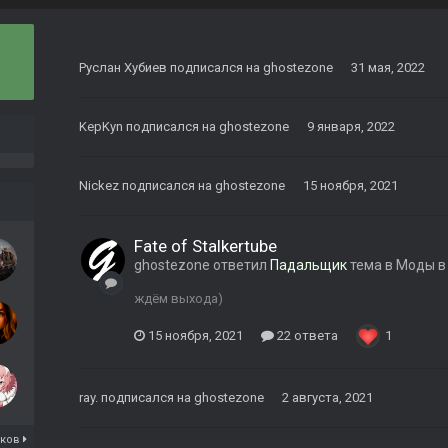
Руслан Хубиев
подписался на
ghostezone
31 мая, 2022
KepKyn
подписался на
ghostezone
9 января, 2022
Nickez
подписался на
ghostezone
15 ноября, 2021
Fate of Stalkertube
ghostezone
ответил
Падальщик
тема в
Моды в
ждём выхода)
15 ноября, 2021
22 ответа
1
ray.
подписался на
ghostezone
2 августа, 2021
иков