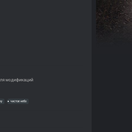
ля модификаций
ky
чистое небо