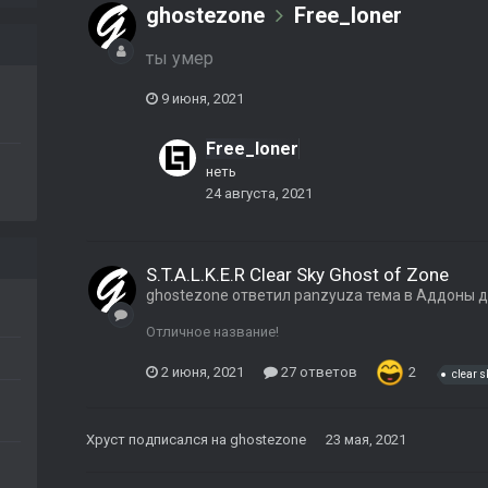
ghostezone
Free_loner
ты умер
9 июня, 2021
Free_loner
неть
24 августа, 2021
S.T.A.L.K.E.R Clear Sky Ghost of Zone
ghostezone
ответил
panzyuza
тема в
Аддоны д
Отличное название!
2 июня, 2021
27 ответов
2
clear s
Xpyст
подписался на
ghostezone
23 мая, 2021