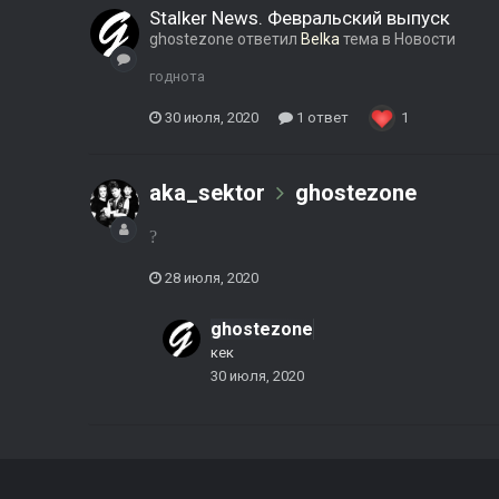
Stalker News. Февральский выпуск
ghostezone
ответил
Belka
тема в
Новости
годнота
30 июля, 2020
1 ответ
1
aka_sektor
ghostezone
?
28 июля, 2020
ghostezone
кек
30 июля, 2020