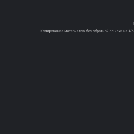
Копирование материалов без обратной ссылки на AP-PR