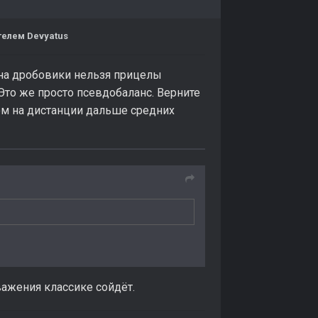
елем Devyatus
а на дробовики нельзя прицелы
? Это же просто псевдобаланс. Верните
ком на дистанции дальше средних
важения классике сойдёт.