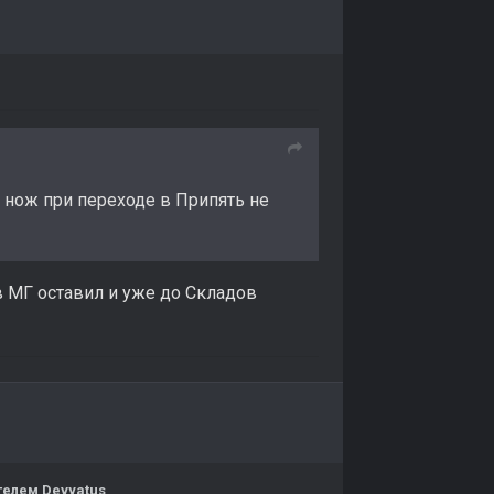
 нож при переходе в Припять не
е в МГ оставил и уже до Складов
елем Devyatus