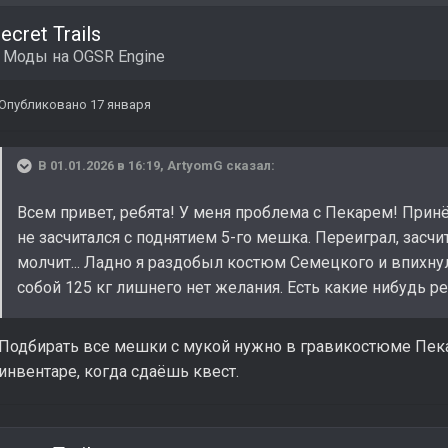
ecret Trails
в
Моды на OGSR Engine
Опубликовано
17 января
В 01.01.2026 в 16:19,
ArtyomG
сказал:
Всем привет, ребята! У меня проблема с Пекарем! Прин
не засчитался с поднятием 5-го мешка. Переиграл, засчи
молчит... Ладно я раздобыл костюм Семецкого и впихну
собой 125 кг лишнего нет желания. Есть какие нибудь 
Подбирать все мешки с мукой нужно в гравикостюме Пекар
инвентаре, когда сдаёшь квест.