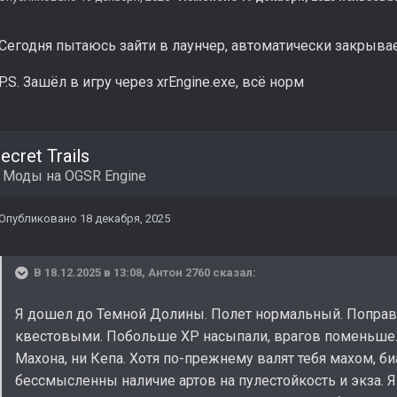
Сегодня пытаюсь зайти в лаунчер, автоматически закрывае
P.S. Зашёл в игру через xrEngine.exe, всё норм
ecret Trails
в
Моды на OGSR Engine
Опубликовано
18 декабря, 2025
В 18.12.2025 в 13:08,
Антон 2760
сказал:
Я дошел до Темной Долины. Полет нормальный. Поправи
квестовыми. Побольше ХР насыпали, врагов поменьше. 
Махона, ни Кепа. Хотя по-прежнему валят тебя махом, б
бессмысленны наличие артов на пулестойкость и экза. Я