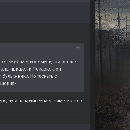
ёс я ему 5 мешков муки, квест ещё
тало, пришёл к Пекарю, а он
л булыжники. Но таскать с
решения?
я, ну и по крайней мере иметь его в