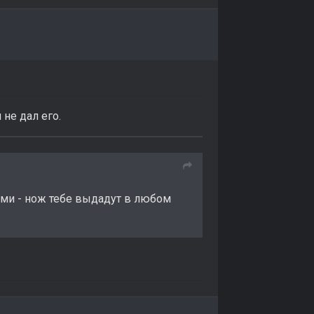
не дал его.
гами - нож тебе выдадут в любом