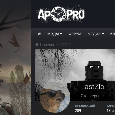
МОДЫ
ФОРУМ
МЕДИА
Б
LastZlo
Главная
LastZlo
Сталкеры
ПУБЛИКАЦИЙ
ЗАРЕ
289
18 и