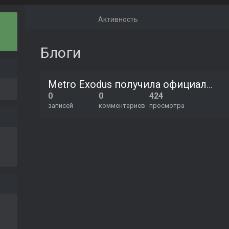
Активность
Блоги
Metro Exodus получила официальный инструментарий для моддинга.
0
0
424
записей
комментариев
просмотра