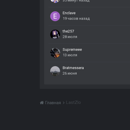
35 минут назад
Enclave
19 часов назад
the257
28 июля
Supremeee
13 июля
Bratmessera
26 июня
LastZlo
Главная