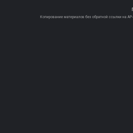
Копирование материалов без обратной ссылки на AP-PR