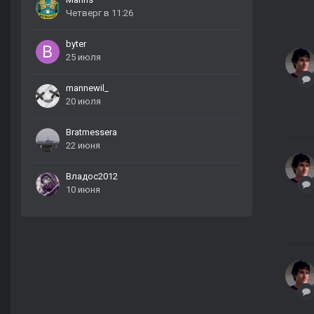
Четверг в 11:26
byter
25 июля
mannewil_
20 июля
Bratmessera
22 июня
Владос2012
10 июня