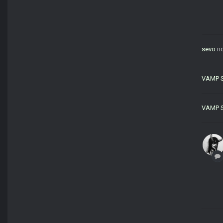
sevo
по
VAMP 
VAMP 