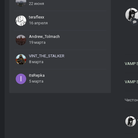
22 июня
teraflexx
16 апреля
Andrew_Tolmach
19 марта
VINT_THE_STALKER
8 марта
VAMP 
itsRepka
5 марта
VAMP 
Чисто