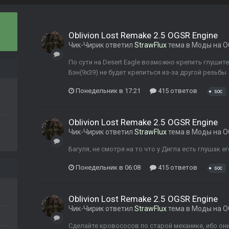
Oblivion Lost Remake 2.5 OGSR Engine
Чик-Чирик
ответил
StrawFlux
тема в
Моды на O
По сути на Desert Eagle возможно крепить глушит
Бэн(9x39) не будет крепиться из-за другой резьбы
Понедельник в 17:21
415 ответов
soc
Oblivion Lost Remake 2.5 OGSR Engine
Чик-Чирик
ответил
StrawFlux
тема в
Моды на O
Багуля, не смотря на то что у Дигла есть глушак е
Понедельник в 06:08
415 ответов
soc
Oblivion Lost Remake 2.5 OGSR Engine
Чик-Чирик
ответил
StrawFlux
тема в
Моды на O
Сделайте кровососов по старой механике, ибо они