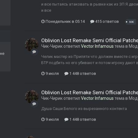
и все пытаясь атаковать в рывке как из ЗП Я дво
и все
Понедельник в 05:14
415 ответов
soc
Oblivion Lost Remake Semi Official Patch
Чик-Чирик
ответил
Vector Infamous
тема в
Мод
не
Челик мастер из Припяти что должен вместе с и
БТР подбить но его убивают и потом игроку дают
9 июля
1 448 ответов
Oblivion Lost Remake Semi Official Patch
Чик-Чирик
ответил
Vector Infamous
тема в
Мод
Душа Саши Белого из вырезанного контента
9 июля
1 448 ответов