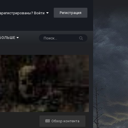
Регистрация
арегистрированы? Войти
БОЛЬШЕ
Обзор контента