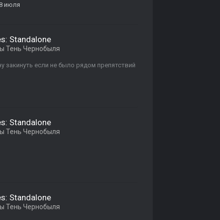
8 июля
es: Standalone
ы Тень Чернобыля
ну закинуть если не было рядом препятствий
es: Standalone
ы Тень Чернобыля
es: Standalone
ы Тень Чернобыля