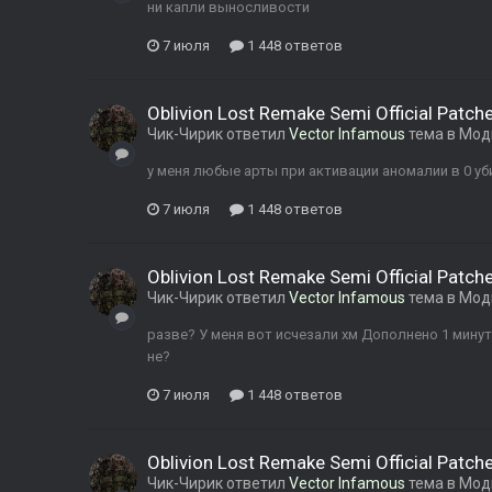
ни капли выносливости
7 июля
1 448 ответов
Oblivion Lost Remake Semi Official Patch
Чик-Чирик
ответил
Vector Infamous
тема в
Мод
у меня любые арты при активации аномалии в 0 у
7 июля
1 448 ответов
Oblivion Lost Remake Semi Official Patch
Чик-Чирик
ответил
Vector Infamous
тема в
Мод
разве? У меня вот исчезали хм Дополнено 1 мину
не?
7 июля
1 448 ответов
Oblivion Lost Remake Semi Official Patch
Чик-Чирик
ответил
Vector Infamous
тема в
Мод