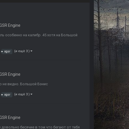
GSR Engine
ель особенно на калибр .45 хотя на Большой
(и ещё 3 )
ogsr
GSR Engine
го не видно. Большой Бэнис
(и ещё 3 )
ogsr
GSR Engine
 довольно бесячие в том что бегают от тебя