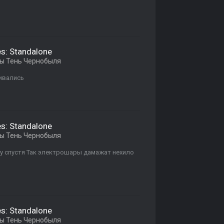
es: Standalone
ы Тень Чернобыля
бивались
es: Standalone
ы Тень Чернобыля
ту спустя Так электрошары дамажат нехило
es: Standalone
ы Тень Чернобыля