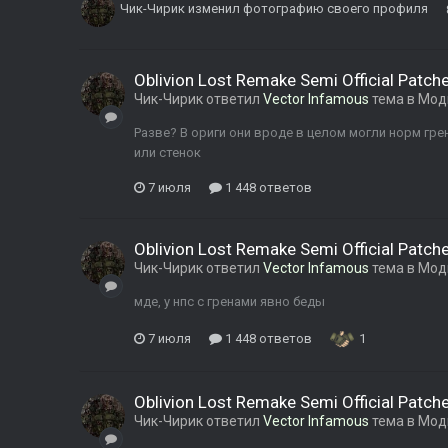
Чик-Чирик
изменил фотографию своего профиля
Oblivion Lost Remake Semi Official Patch
Чик-Чирик
ответил
Vector Infamous
тема в
Мод
Разве? В ориги они вроде в целом могли норм гре
или стенок
7 июля
1 448 ответов
Oblivion Lost Remake Semi Official Patch
Чик-Чирик
ответил
Vector Infamous
тема в
Мод
мде, у нпс с гренами явно беды
7 июля
1 448 ответов
1
Oblivion Lost Remake Semi Official Patch
Чик-Чирик
ответил
Vector Infamous
тема в
Мод