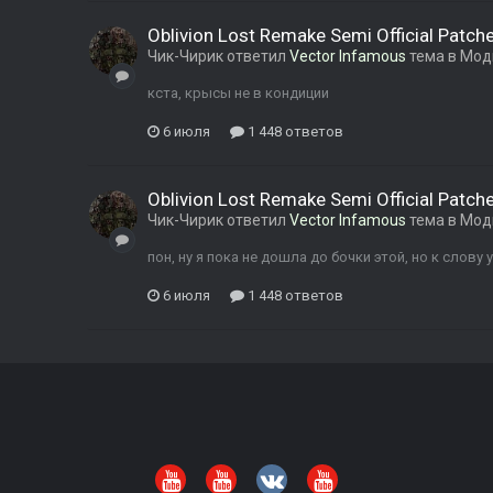
Oblivion Lost Remake Semi Official Patch
Чик-Чирик
ответил
Vector Infamous
тема в
Мод
кста, крысы не в кондиции
6 июля
1 448 ответов
Oblivion Lost Remake Semi Official Patch
Чик-Чирик
ответил
Vector Infamous
тема в
Мод
пон, ну я пока не дошла до бочки этой, но к слову
6 июля
1 448 ответов