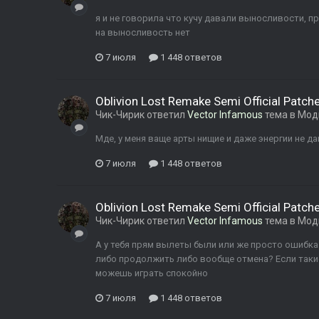
я и не говорила что кучу давали выносливости, п
на выносливость нет
7 июля
1 448 ответов
Oblivion Lost Remake Semi Official Patch
Чик-Чирик
ответил
Vector Infamous
тема в
Мод
Мде, у меня ваще арты нищие и даже энергии не д
7 июля
1 448 ответов
Oblivion Lost Remake Semi Official Patch
Чик-Чирик
ответил
Vector Infamous
тема в
Мод
А у тебя прям вылеты были или же просто ошибк
либо продолжить либо вообще отмена? Если так
можешь играть спокойно
7 июля
1 448 ответов