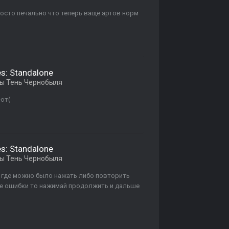
росто печально что теперь ваще артов норм
es: Standalone
ы Тень Чернобыля
ают(
es: Standalone
ы Тень Чернобыля
а где можно было нажать либо повторить
ие ошибки то нажимай продолжить и дальше