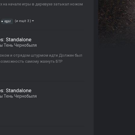
их на начале игры в деревухе затыкал ножом
(и ещё 3 )
ogsr
es: Standalone
ы Тень Чернобыля
гроком и отрядом штурмом идти Должен был
 возможность самому жахнуть БТР
es: Standalone
ы Тень Чернобыля