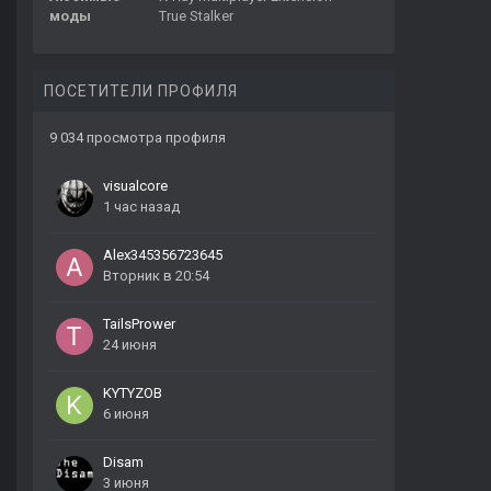
моды
True Stalker
ПОСЕТИТЕЛИ ПРОФИЛЯ
9 034 просмотра профиля
visualcore
1 час назад
Alex345356723645
Вторник в 20:54
TailsPrower
24 июня
KYTYZOB
6 июня
Disam
3 июня