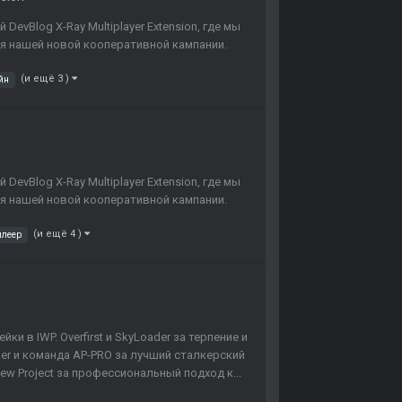
vBlog X-Ray Multiplayer Extension, где мы
ля нашей новой кооперативной кампании.
(и ещё 3 )
йн
vBlog X-Ray Multiplayer Extension, где мы
ля нашей новой кооперативной кампании.
(и ещё 4 )
плеер
 в IWP. Overfirst и SkyLoader за терпение и
er и команда AP-PRO за лучший сталкерский
w Project за профессиональный подход к...