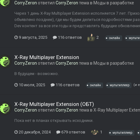
CorryZeron
ответил
CorryZeron
тема в
Моды в разработке
Через 1 день X-Ray Multiplayer Extension исполняется 7 лет. Прих
объявлено позднее), где мы будем делиться подробностями ра
Dev контент за все эти годы и представлять будущие обновления.
9 августа, 2025
116 ответов
2
онлайн
мульти
X-Ray Multiplayer Extension
CorryZeron
ответил
CorryZeron
тема в
Моды в разработке
В будущем - возможно.
10 июля, 2025
116 ответов
(и 
онлайн
мультиплеер
X-Ray Multiplayer Extension (ОБТ)
CorryZeron
ответил
CorryZeron
тема в
X-Ray Multiplayer Exte
Пока нет в планах открывать исходники.
20 декабря, 2024
679 ответов
1
мультиплеер