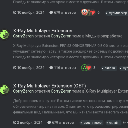
Пройдите знакомую историю вместе с друзьями. В этом кооперати
10 ноября, 2024
679 ответов
6
мультиплеер
X-Ray Multiplayer Extension
CorryZeron
ответил
CorryZeron
тема в
Моды в разработке
X-Ray Multiplayer Extension: РЕЛИЗ ОБНОВЛЕНИЯ 0.8 Обновление
улучшает сетевую часть, а также расширяет систему подключаемы
Пройдите знакомую историю вместе с друзьями. В этом кооперати
10 ноября, 2024
116 ответов
3
онлайн
мул
X-Ray Multiplayer Extension (ОБТ)
CorryZeron
ответил
CorryZeron
тема в
X-Ray Multiplayer Exte
Доброго времени суток! В этом тизере мы покажем вам новую ме
обновлениях - игра на гитаре. Отметим, что продемонстрирован
финальный вид. Напоминаем, что мы начали вести Telegram кана
2 ноября, 2024
679 ответов
(и
мультиплеер
онлайн