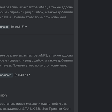
ем различных аспектов xrMPE, а также аддона
орые исправили ряд ошибок, а также добавили
 паузы. Помимо этого по многочисленным...
(и ещё 3 )
онлайн
ем различных аспектов xrMPE, а также аддона
орые исправили ряд ошибок, а также добавили
 паузы. Помимо этого по многочисленным...
(и ещё 4 )
ьтиплеер
nsion
 восстанавливает механики одиночной игры,
х аддонов. S.T.A.L.K.E.R.: Зов Припяти Кооп