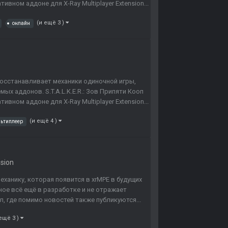
вном аддоне для X-Ray Multiplayer Extension...
(и ещё 3 )
онлайн
 восстанавливает механики одиночной игры,
х аддонов. S.T.A.L.K.E.R.: Зов Припяти Кооп
вном аддоне для X-Ray Multiplayer Extension...
(и ещё 4 )
ьтиплеер
nsion
ханику, которая появится в xrMPE в будущих
ное всё ещё в разработке и не отражает
л, где помимо новостей также публикуются...
 ещё 3 )