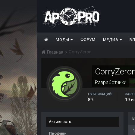
МОДЫ
ФОРУМ
МЕДИА
Б
CorryZeron
Главная
CorryZero
Разработчики
ПУБЛИКАЦИЙ
ЗАРЕ
89
19 и
В
Активность
1
Профили