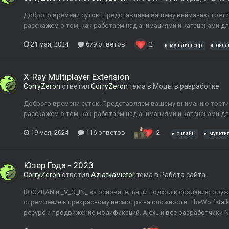
Доброго времени суток! Представляем вашему вниманию третий De
расскажем о том, как работаем над анимациями и катсценами д
21 мая, 2024
679 ответов
2
мультиплеер
онла
X-Ray Multiplayer Extension
CorryZeron
ответил
CorryZeron
тема в
Моды в разработке
Доброго времени суток! Представляем вашему вниманию третий De
расскажем о том, как работаем над анимациями и катсценами д
19 мая, 2024
116 ответов
2
онлайн
мульти
Юзер Года - 2023
CorryZeron
ответил
AziatkaVictor
тема в
Работа сайта
ROOZBAN и _V_O_IN_ за основательный подход к созданию оружейки
стремление к прекрасному несмотря на сложности. TheWolfstalk
ресурс и продвижение модификаций. AlexL и все разработчики Ne