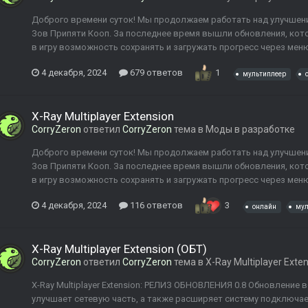
Доброго времени суток! Мы продолжаем работать над улучшени
Зов Припяти Кооп. За последнее время вышли обновления, кот
в игру возможность сохранять и загружать прогресс через меню
4 декабря, 2024
679 ответов
1
мультиплеер
X-Ray Multiplayer Extension
CorryZeron
ответил
CorryZeron
тема в
Моды в разработке
Доброго времени суток! Мы продолжаем работать над улучшени
Зов Припяти Кооп. За последнее время вышли обновления, кот
в игру возможность сохранять и загружать прогресс через меню
4 декабря, 2024
116 ответов
3
онлайн
мул
X-Ray Multiplayer Extension (ОБТ)
CorryZeron
ответил
CorryZeron
тема в
X-Ray Multiplayer Exte
X-Ray Multiplayer Extension: РЕЛИЗ ОБНОВЛЕНИЯ 0.8 Обновление
улучшает сетевую часть, а также расширяет систему подключаемы