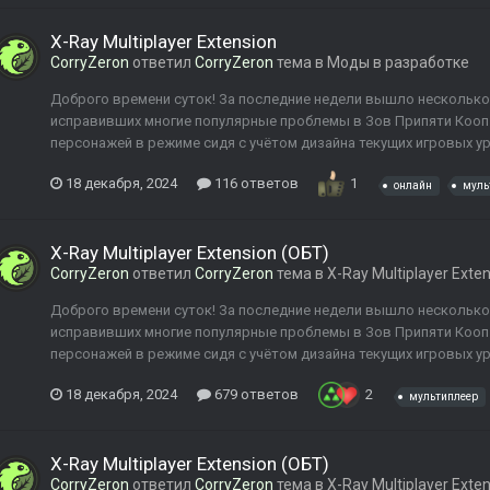
X-Ray Multiplayer Extension
CorryZeron
ответил
CorryZeron
тема в
Моды в разработке
Доброго времени суток! За последние недели вышло несколько
исправивших многие популярные проблемы в Зов Припяти Кооп
персонажей в режиме сидя с учётом дизайна текущих игровых ур
18 декабря, 2024
116 ответов
1
онлайн
муль
X-Ray Multiplayer Extension (ОБТ)
CorryZeron
ответил
CorryZeron
тема в
X-Ray Multiplayer Exte
Доброго времени суток! За последние недели вышло несколько
исправивших многие популярные проблемы в Зов Припяти Кооп
персонажей в режиме сидя с учётом дизайна текущих игровых ур
18 декабря, 2024
679 ответов
2
мультиплеер
X-Ray Multiplayer Extension (ОБТ)
CorryZeron
ответил
CorryZeron
тема в
X-Ray Multiplayer Exte