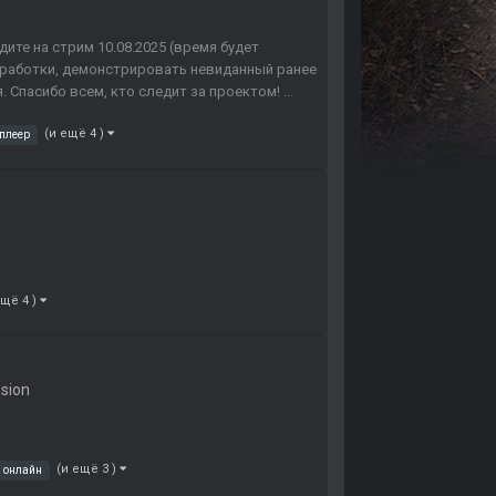
одите на стрим 10.08.2025 (время будет
зработки, демонстрировать невиданный ранее
 Спасибо всем, кто следит за проектом! ...
(и ещё 4 )
плеер
ещё 4 )
nsion
(и ещё 3 )
онлайн