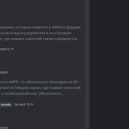
ханику, которая появится в xrMPE в будущих
ное всё ещё в разработке и не отражает
л, где помимо новостей также публикуются...
 ещё 4 )
nsion
тке xrMPE, то обязательно приходите на AP-
и вести Telegram канал, где помимо новостей
с полей разработки. Обязательно...
(и ещё 3 )
онлайн
nsion