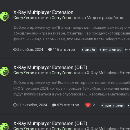
X-Ray Multiplayer Extension
CorryZeron
ответил
CorryZeron
тема в
Моды в разработке
Доброго времени суток! В этом тизере мы покажем вам новую ме
обновлениях - игра на гитаре. Отметим, что продемонстрирован
финальный вид. Напоминаем, что мы начали вести Telegram кана
2 ноября, 2024
116 ответов
(и
онлайн
мультиплеер
X-Ray Multiplayer Extension (ОБТ)
CorryZeron
ответил
CorryZeron
тема в
X-Ray Multiplayer Exte
Доброго времени суток! Если вам интересны новости по разрабо
PRO Showcase 2024, который пройдёт 10 ноября. Также мы начал
будут публиковаться и уже опубликованы небольшие материалы 
31 октября, 2024
679 ответов
2
мультиплеер
X-Ray Multiplayer Extension (ОБТ)
CorryZeron
ответил
CorryZeron
тема в
X-Ray Multiplayer Exte