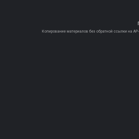
Копирование материалов без обратной ссылки на AP-PR