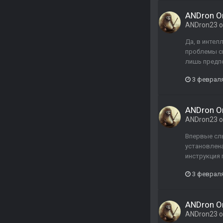
ANDron Or
ANDron23
о
Да, в интел
проблемы св
лишь предпо
3 февраля
ANDron Or
ANDron23
о
Впервые слы
установлена
инструкция 
3 февраля
ANDron Or
ANDron23
о