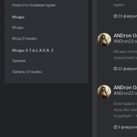
идею!
Новость Комментарии
23 феврал
Моды
Моды
ANDron Or
Мод Отзывы
ANDron23
о
Моды S.T.A.L.K.E.R. 2
Можно попо
гранатомёто
Записи
22 феврал
Запись Отзывы
ANDron Or
ANDron23
о
Благодарю з
игры Вы зап
подойдёт - 
3 февраля