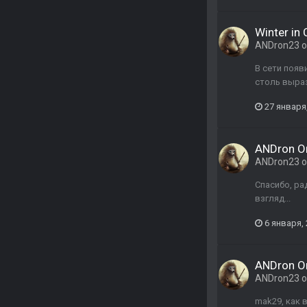
Winter in
ANDron23
о
В сети появ
столь выра
27 января
ANDron Or
ANDron23
о
Спасибо, ра
взгляд...
6 января,
ANDron Or
ANDron23
о
mak29, как 