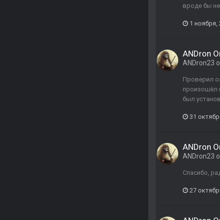
вроде бы не
1 ноября,
ANDron Or
ANDron23
о
Проверил оа
произошёл в
был устано
31 октябр
ANDron Or
ANDron23
о
Спасибо, ра
27 октябр