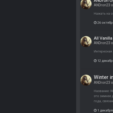
ANDron Or
ANDron23
о
Нажать на с
26 октябр
All Vanill
ANDron23
о
Интересная 
12 декабр
Winter i
ANDron23
о
Название: Wi
это зимнее 
года, связа
1 декабря