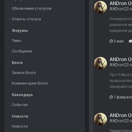
ANDron Or
Обновления статусов
ANDron23
о
Планируется
Ответы статуса
реальной жи
Форумы
прицелов дл
Темы
2 мая
Сообщения
ANDron Or
Блоги
ANDron23
о
Записи блога
Про Y-Mod 
правозатвор
Комментарии блога
переработан
Календарь
7 феврал
События
ANDron Or
Новости
ANDron23
о
Новости
Удивительно