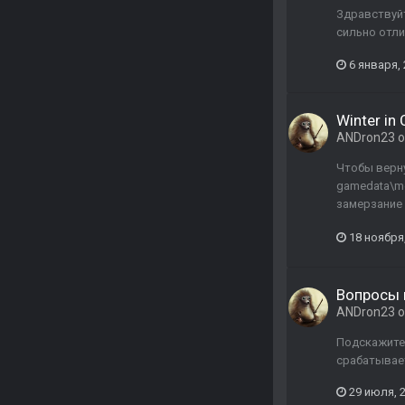
Здравствуйт
сильно отли
6 января,
Winter in
ANDron23
о
Чтобы верну
gamedata\m
замерзание -
18 ноября
Вопросы 
ANDron23
о
Подскажите,
срабатывае
29 июля, 