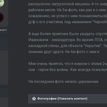
разгрузочно-загрузочной машины 4-го энер
рабочем месте. На 3м фото, как раз я с ним
сожалению, не успел с ним познакомиться
д/ф с его участием, под названием "Черноб
иков
А еще более приятнее было увидеть спустя
Ивановича - ликвидатора. Во время ЛПА, 
каскадной стены, для объекта "Укрытие". Т
помним друг-друга. На 4м фото с ним я.
Мне очень приятно, что я знаком с этими
они - герои без войны. Как всегда пожела
На последнем фото начало церемонии.
Фотографии (Показать контент)