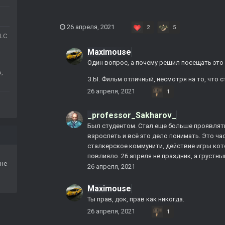
26 апреля, 2021
2
5
NLC
Maximouse
Один вопрос, а почему решил посещать это
,
З.Ы. Фильм отличный, несмотря на то, что с
26 апреля, 2021
1
_professor_Sakharov_
Был студентом. Стал еще больше проявлять 
взрослеть и всё это дело понимать. Это ча
сталкерское коммунити, действие игры кото
повлияло. 26 апреля не праздник, а грустны
не
26 апреля, 2021
Maximouse
Ты прав, док, прав как никогда.
26 апреля, 2021
1