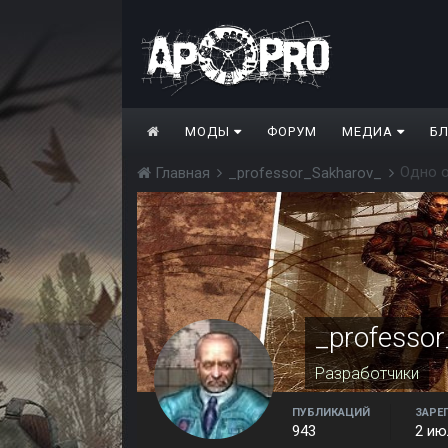
МОДЫ
ФОРУМ
МЕДИА
Б
Одно о
Главная
_professor_Sakharov_
_professo
Разработчики
ПУБЛИКАЦИЙ
ЗАРЕ
943
2 ию