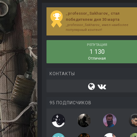
_professor_Sakharov_ стал
победителем дня 30 марта
_professor_Sakharov_ имел наиболее
популярный контент!
РЕПУТАЦИЯ
1 130
Отличная
КОНТАКТЫ
95 ПОДПИСЧИКОВ