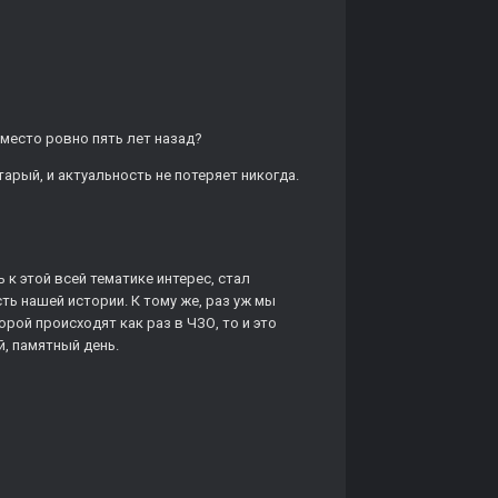
 место ровно пять лет назад?
тарый, и актуальность не потеряет никогда.
к этой всей тематике интерес, стал
сть нашей истории. К тому же, раз уж мы
рой происходят как раз в ЧЗО, то и это
й, памятный день.