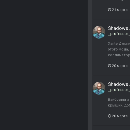
21 марта
Shadows 
_professor
XanterZ есл
этого мода,
коллиматора
20 марта
Shadows 
_professor
Вайбовый и
крышки, доб
20 марта