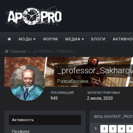
МОДЫ
ФОРУМ
МЕДИА
БЛОГИ
АКТИВНО
_professor_Sakharov_
Главная
_professor_Sakharo
Разработчики
ПУБЛИКАЦИЙ
ЗАРЕГИСТРИРОВАН
943
2 июля, 2020
ВЕСЬ КОНТЕНТ _PRO
Активность
1
2
3
4
5
Профили