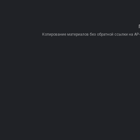
Копирование материалов без обратной ссылки на AP-PR