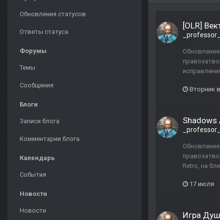
Обновления статусов
[OLR] Ве
Ответы статуса
_professor
Форумы
Обновление 
правозатво
Темы
исправления
Сообщения
Вторник в
Блоги
Shadows 
Записи блога
_professor
Комментарии блога
Обновление 
правозатво
Календарь
Retro, на б
События
17 июля
Новости
Новости
Игра Душ