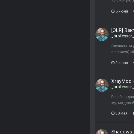
то смотрю д
5 июня
[OLR] Ве
_professor
Случаем ни 
olr.spawn) 
2 июня
XrayMod 
_professor
Ещё бы адап
худ моделей
30 мая
Shadows 