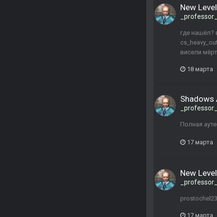
New Level
_professor
где нашёл? 
cs_heavy_out
висели мёрт
18 марта
Shadows 
_professor
Полная аутен
17 марта
New Level
_professor
prostochel2
17 марта