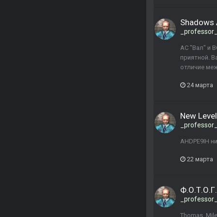
Shadows 
_professor
АС "Вал" и 
приятной. В
отличие меж
24 марта
New Level
_professor
AHDPE9IH ни
22 марта
Ф.О.Т.О.Г
_professor
Thomas_Mile