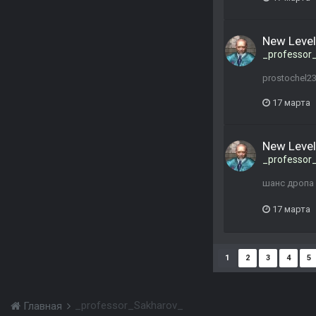
New Level
_professor
prostochel
17 марта
New Level
_professor
шанс дропа 
17 марта
1
2
3
4
5
_professor_Sakharov_
Главная