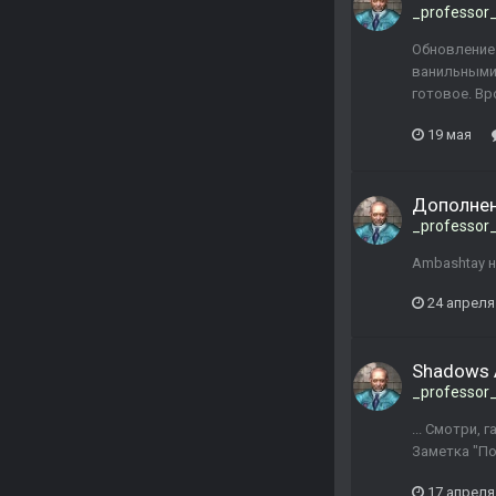
_professor
Обновление
ванильными 
готовое. Вр
19 мая
Дополнен
_professor
Ambashtay 
24 апреля
Shadows 
_professor
... Смотри,
Заметка "По
17 апреля