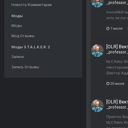
_professor
Новость Комментарии
monolitkill
Моды
есть ли лог
Моды
7 июля
Мод Отзывы
[OLR] Ве
Моды S.T.A.L.K.E.R. 2
_professor
Записи
NLC Retro W
Запись Отзывы
некоторыми 
(Вектор Адд
20 июня
[OLR] Ве
_professor
Приятно был
NLC Retro 