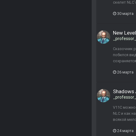
скелет NLC`
30 марта
New Level
_professor
Сказочник р
побился вид
сохраняется
26 марта
Shadows 
_professor
V11C можно 
NLC и как н
всякой мело
24 марта