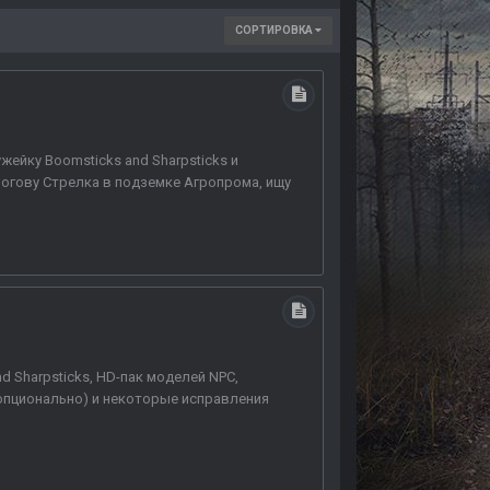
СОРТИРОВКА
ейку Boomsticks and Sharpsticks и
логову Стрелка в подземке Агропрома, ищу
d Sharpsticks, HD-пак моделей NPC,
(опционально) и некоторые исправления