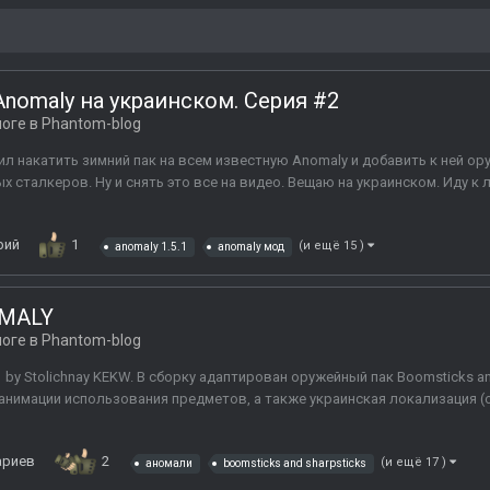
omaly на украинском. Серия #2
логе в
Phantom-blog
 накатить зимний пак на всем известную Anomaly и добавить к ней оруж
 сталкеров. Ну и снять это все на видео. Вещаю на украинском. Иду к 
рий
1
(и ещё 15 )
anomaly 1.5.1
anomaly мод
OMALY
логе в
Phantom-blog
 by Stolichnay KEKW. В сборку адаптирован оружейный пак Boomsticks an
 анимации использования предметов, а также украинская локализация 
ариев
2
(и ещё 17 )
аномали
boomsticks and sharpsticks