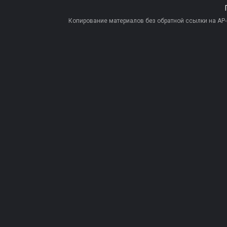
Копирование материалов без обратной ссылки на AP-PR