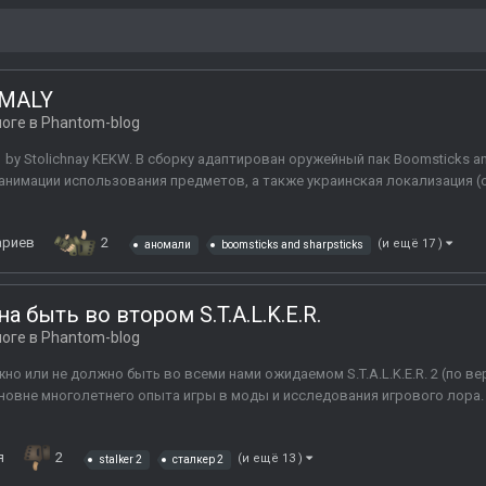
OMALY
логе в
Phantom-blog
 by Stolichnay KEKW. В сборку адаптирован оружейный пак Boomsticks an
 анимации использования предметов, а также украинская локализация 
ариев
2
(и ещё 17 )
аномали
boomsticks and sharpsticks
а быть во втором S.T.A.L.K.E.R.
логе в
Phantom-blog
но или не должно быть во всеми нами ожидаемом S.T.A.L.K.E.R. 2 (по в
основне многолетнего опыта игры в моды и исследования игрового лор
я
2
(и ещё 13 )
stalker 2
сталкер 2