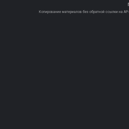
Копирование материалов без обратной ссылки на AP-PR