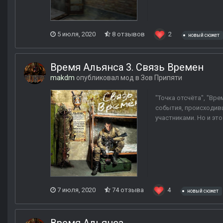
5 июля, 2020
8 отзывов
2
новый сюжет
Время Альянса 3. Связь Времен
makdm
опубликовал мод в
Зов Припяти
"Точка отсчёта", "Вре
события, происходивш
участниками. Но и это
7 июля, 2020
74 отзыва
4
новый сюжет