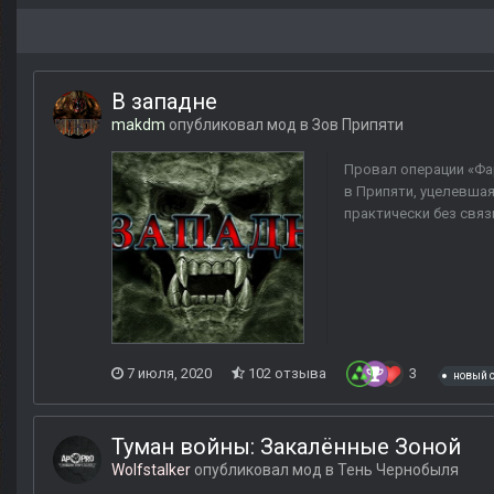
В западне
makdm
опубликовал мод в
Зов Припяти
Провал операции «Фа
в Припяти, уцелевша
практически без связ
7 июля, 2020
102 отзыва
3
новый 
Туман войны: Закалённые Зоной
Wolfstalker
опубликовал мод в
Тень Чернобыля