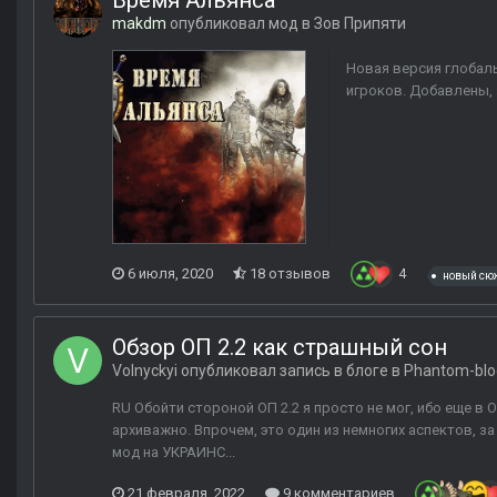
Время Альянса
makdm
опубликовал мод в
Зов Припяти
Новая версия глобал
игроков. Добавлены, 
6 июля, 2020
18 отзывов
4
новый сю
Обзор ОП 2.2 как страшный сон
Volnyckyi
опубликовал запись в блоге в
Phantom-blo
RU Обойти стороной ОП 2.2 я просто не мог, ибо еще в
архиважно. Впрочем, это один из немногих аспектов, за
мод на УКРАИНС...
21 февраля, 2022
9 комментариев