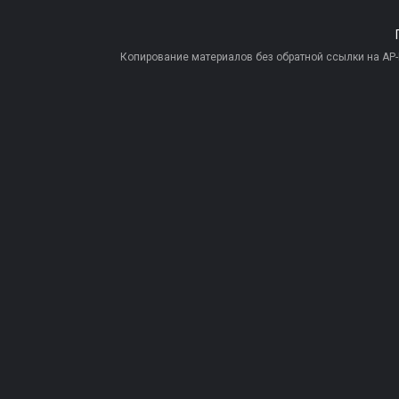
Копирование материалов без обратной ссылки на AP-PR