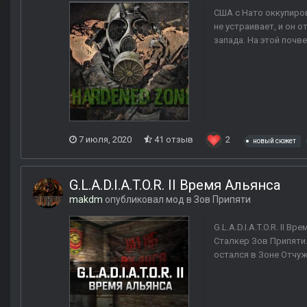
США с Нато оккупиро
не устраивает, и он 
запада. На этой почв
7 июля, 2020
41 отзыв
2
новый сюжет
G.L.A.D.I.A.T.O.R. II Время Альянса
makdm
опубликовал мод в
Зов Припяти
G.L.A.D.I.A.T.O.R. I
Сталкер Зов Припяти
остался в Зоне Отчуж