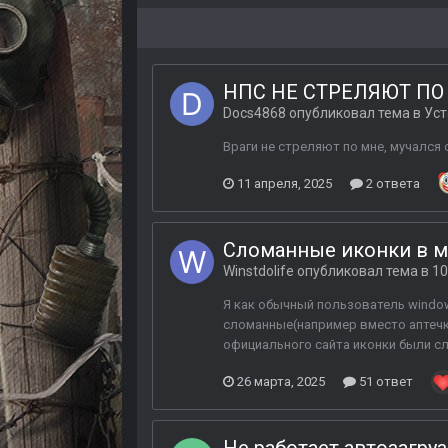
НПС НЕ СТРЕЛЯЮТ ПО 
Docs4868
опубликовал тема в
Уст
Враги не стреляют по мне, мучался с
11 апреля, 2025
2 ответа
Сломанные иконки в м
Winstdolife
опубликовал тема в
10
Я как обычный пользователь window
сломанные(например вместо аптечки 
официального сайта иконки были сл
26 марта, 2025
51 ответ