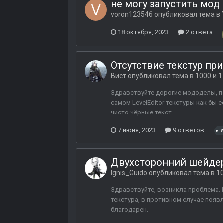
не могу запустить мод
voron123546
опубликовал тема в
18 октября, 2023
2 ответа
Отсутствие текстур пр
Вист
опубликовал тема в
1000 и 
Здравствуйте дорогие мододелы, по
самом LevelEditor текстуры как бы е
чисто чёрные текст...
7 июня, 2023
9 ответов
Двухсторонний шейдер
Ignis_Guido
опубликовал тема в
1
Здравствуйте, возникла проблема. 
текстура, в противном случае появ
благодарен.