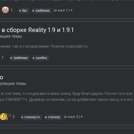
1
(и ещё 1 )
баг
проблема
сборке Reality 1.9 и 1.9.1
евшие темы
ьными, так и с модовскими. Помоги пожалуйста.
1
проблема
ошибка
ю
ревшие темы
е в той теме, то подправьте меня снизу, буду благодарен. После того к
ра СТАЛКЕР ТЧ. Драйвер не причём, он не добавляет свою сенсу, и я его
2
(и ещё 3 )
сталкер тч
сталкер