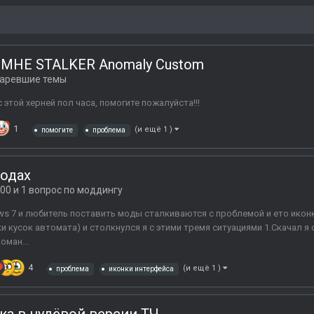
МНЕ STALKER Anomaly Custom
аревшие темы
 этой херней пол часа, помогите пожалуйста!!!
1
(и ещё 1 )
помогите
проблема
одах
00 и 1 вопрос по моддингу
s 7 и любитель поставить моды сталкиваются с проблемой и ето иконк
кусок автомата) и столкнулся я с этими тремя ситуациями 1.Скачал я ст
оман...
4
(и ещё 1 )
проблема
иконки интерфейса