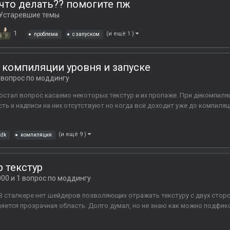
 что делать?? помогите пж
Устаревшие темы
1
(и ещё 1 )
проблема
с запуском
и компиляции уровня и запуске
1 вопрос по моддингу
стал вопрос касаемо некоторых текстур и их пропаже. При декомпиля
сть и надписи на них отсутствуют но когда всё доходит уже до компиляц
(и ещё 9 )
sdk
компиляция
 текстур
000 и 1 вопрос по моддингу
В сталкере нет шейдеров позволяющих отражать текстуру с двух сторон
ляется прозрачная область. Долго думал, но не знаю как можно подфик