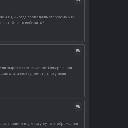
до АТП, и когда проводишь его уже на 60%
ть, чтоб этого избежать?
одели вырезанных напитков :Минеральной
 виде статичных предметов, но у меня
адаре в правом верхнем углу не отображается