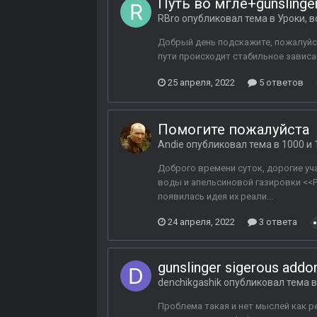
Путь во мгле+gunslinge
RBro
опубликовал тема в
Уроки, 
Добрый день подскажите, пожалуйст
пути происходит стабильное зависан
25 апреля, 2022
5 ответов
Помогите пожалуйста
Andie
опубликовал тема в
1000 и 
Доброго времени суток, дорогие уч
воды и апельсиновой газировки <<Ро
появилась идея их реали...
24 апреля, 2022
3 ответа
gunslinger sigerous ad
denchikgashik
опубликовал тема 
Проблема такая и нет мыслей как ре