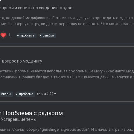
r
вопросы и советы по созданию модов
а, по данной модификации! Есть миссия где нужно проводить студента 
ие. Ни свернуть игру, ни диспетчер задач не вызвать. Что можно сдела
1
проблема
ошибка
1 вопрос по моддингу
астники форума. Имеется небольшая проблема. Не могу никак найти м
синка>>. В ранних билдах, а так же в OLR 2.5 имеется данные напитки в
(и ещё 2 )
билды
проблема
don Проблема с радаром
в
Устаревшие темы
шить. Скачал сборку "gunslinger sigerous addon". И с начала игры на р