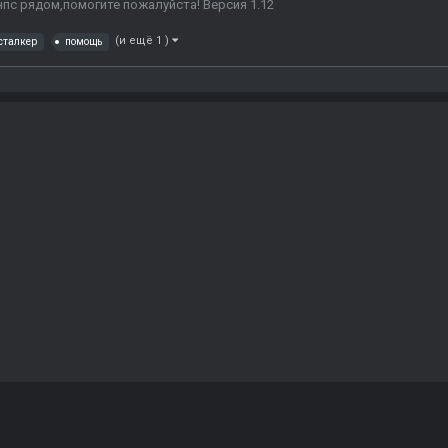
нпс рядом,помогите пожалуйста! Версия 1.12
(и ещё 1 )
сталкер
помощь