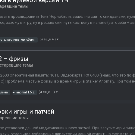
зка в нулёвой версии ТЧ
аревшие темы
овать проспидранить Тень Чернобыля, зашёл на сайт с спидранами, нужн
ce, захожу в игру, ну и решаю скипнуть кастцену в начале (автосейв + а
(и ещё 4 )
сталкер тень чернобыля
5.2 – фризы
старевшие темы
2600 Оперативная память: 16 ГБ Видеокарта: RX 6400 (знаю, что это по 
C) Проблема: частые фризы во время игры в Stalker Anomaly. При том нез
(и ещё 1 )
блема
anomal 1.5.2
вки игры и патчей
аревшие темы
 установки данной модификации и всех патчей. При запуске игры пишет 
как и отдельное добавление директории данной утилиты в формате .dl