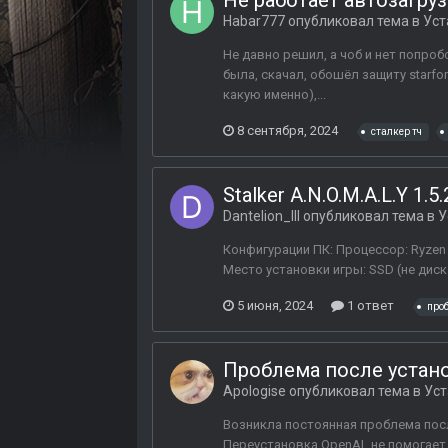
Не работает автозагру
Habar777
опубликовал тема в
Уст
Не давно решил, а чоб и нет попроб
была, скачал, обошёл защиту starfor
какую именно),...
8 сентября, 2024
сталкер тч
Stalker A.N.O.M.A.L.Y 1.
Dantelion_III
опубликовал тема в
У
Конфигурации ПК: Процессор: Ryzen 
Место установки игры: SSD (не диск 
5 июня, 2024
1 ответ
про
Проблема после устано
Apologise
опубликовал тема в
Уст
Возникла постоянная проблема после
Переустановка OpenAL не помогает 