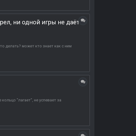
рел, ни одной игры не даёт
что делать? может кто знает как с ним
 кольцо "лагает", не успевает за