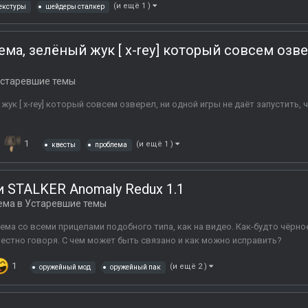
(и ещё 1 )
екстуры
шейдеры сталкер
ма, зелёный жук [ х-rey] который совсем озве
старевшие темы
жук [ х-rey] который совсем озверел, ни одной игры не даёт запустить, 
1
(и ещё 1 )
квесты
проблема
 STALKER Anomaly Redux 1.1
ема в
Устаревшие темы
ема со всеми прицелами подобного типа, как на видео. Как-будто чёрное
естно говоря. С чем может быть связано и как можно исправить?
1
(и ещё 2 )
оружейный мод
оружейный пак