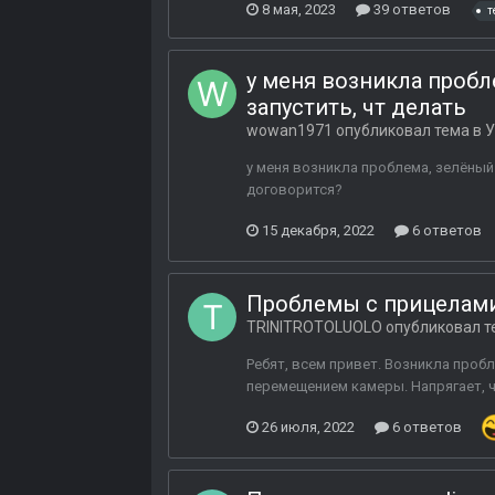
8 мая, 2023
39 ответов
т
у меня возникла пробле
запустить, чт делать
wowan1971
опубликовал тема в
У
у меня возникла проблема, зелёный 
договорится?
15 декабря, 2022
6 ответов
Проблемы с прицелами
TRINITROTOLUOLO
опубликовал т
Ребят, всем привет. Возникла пробл
перемещением камеры. Напрягает, ч
26 июля, 2022
6 ответов