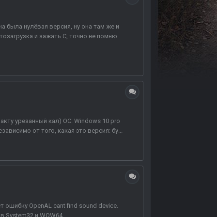
а была нулёвая версия, ну она там же и
втозагрузка и зажать С, точно не помню
факту урезанный кал) ОС: Windows 10 pro
ависимо от того, какая это версия: бу...
ошибку OpenAL cant find sound device.
l в System32 и WOW64