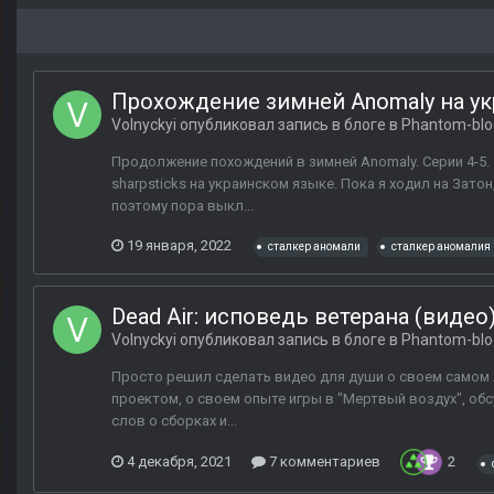
Прохождение зимней Anomaly на у
Volnyckyi
опубликовал запись в блоге в
Phantom-blo
Продолжение похождений в зимней Anomaly. Серии 4-5.
sharpsticks на украинском языке. Пока я ходил на Зат
поэтому пора выкл...
19 января, 2022
сталкер аномали
сталкер аномалия
Dead Air: исповедь ветерана (видео
Volnyckyi
опубликовал запись в блоге в
Phantom-blo
Просто решил сделать видео для души о своем самом люб
проектом, о своем опыте игры в "Мертвый воздух", об
слов о сборках и...
4 декабря, 2021
7 комментариев
2