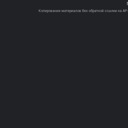
Копирование материалов без обратной ссылки на AP-PR