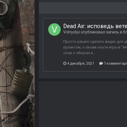
Dead Air: исповедь вет
Volnyckyi
опубликовал запись в б
Просто решил сделать видео для душ
проектом, о своем опыте игры в "М
слов о сборках и...
4 декабря, 2021
7 комментар