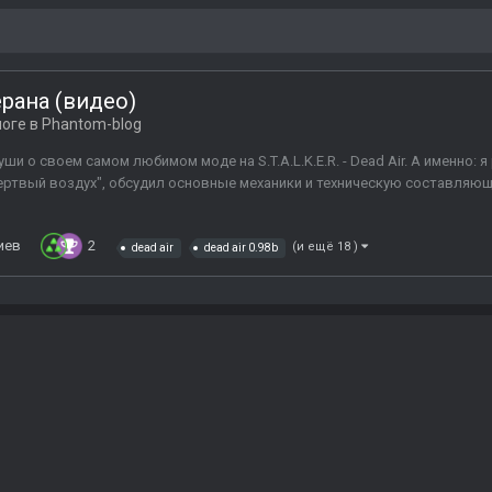
ерана (видео)
логе в
Phantom-blog
и о своем самом любимом моде на S.T.A.L.K.E.R. - Dead Air. А именно:
ертвый воздух", обсудил основные механики и техническую составляющу
иев
2
(и ещё 18 )
dead air
dead air 0.98b