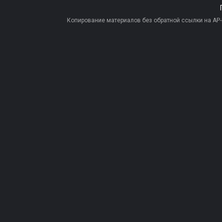
Копирование материалов без обратной ссылки на AP-PR