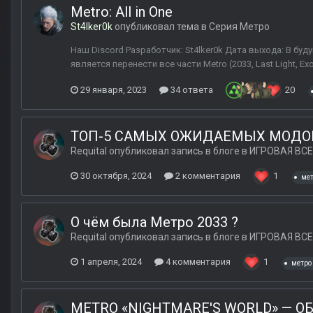
Metro: All in One
St4lker0k
опубликовал тема в
Серия Метро
Наш Discord Разработчик: St4lker0k Дата выхода: В буду
является перенести все части Metro (2033, Last Light,
29 января, 2023
34 ответа
20
ТОП-5 САМЫХ ОЖИДАЕМЫХ МОДОВ
Requital
опубликовал запись в блоге в
ИГРОВАЯ ВСЕ
30 октября, 2024
2 комментария
1
ме
О чём была Метро 2033 ?
Requital
опубликовал запись в блоге в
ИГРОВАЯ ВСЕ
1 апреля, 2024
4 комментария
1
метро
METRO «NIGHTMARE'S WORLD» — О