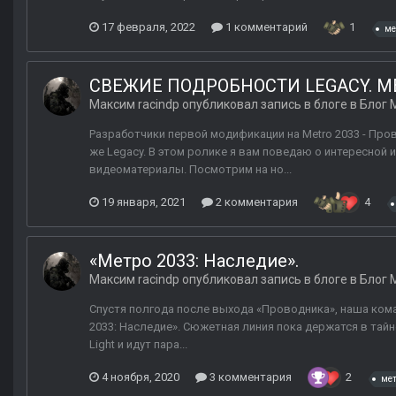
17 февраля, 2022
1 комментарий
1
ме
СВЕЖИЕ ПОДРОБНОСТИ LEGACY. M
Максим raсindp
опубликовал запись в блоге в
Блог 
Разработчики первой модификации на Metro 2033 - Про
же Legacy. В этом ролике я вам поведаю о интересно
видеоматериалы. Посмотрим на но...
19 января, 2021
2 комментария
4
«Метро 2033: Наследие».
Максим raсindp
опубликовал запись в блоге в
Блог 
Спустя полгода после выхода «Проводника», наша ко
2033: Наследие». Сюжетная линия пока держатся в тайне
Light и идут пара...
4 ноября, 2020
3 комментария
2
мет