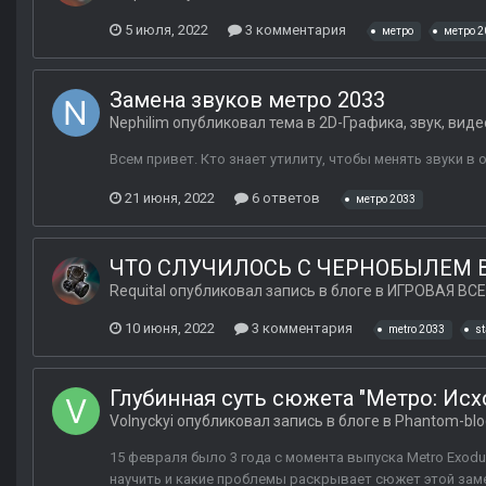
5 июля, 2022
3 комментария
метро
метро 2
Замена звуков метро 2033
Nephilim
опубликовал тема в
2D-Графика, звук, виде
Всем привет. Кто знает утилиту, чтобы менять звуки в
21 июня, 2022
6 ответов
метро 2033
ЧТО СЛУЧИЛОСЬ С ЧЕРНОБЫЛЕМ В
Requital
опубликовал запись в блоге в
ИГРОВАЯ ВСЕ
10 июня, 2022
3 комментария
metro 2033
st
Глубинная суть сюжета "Метро: Исх
Volnyckyi
опубликовал запись в блоге в
Phantom-blo
15 февраля было 3 года с момента выпуска Metro Exodu
научить и какие проблемы раскрывает сюжет этой заме