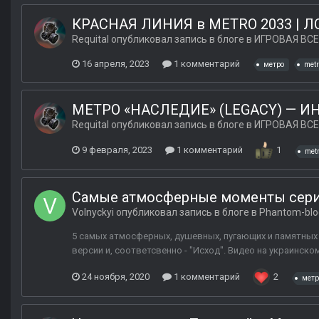
КРАСНАЯ ЛИНИЯ в METRO 2033 | Л
Requital
опубликовал запись в блоге в
ИГРОВАЯ ВСЕ
16 апреля, 2023
1 комментарий
метро
metr
МЕТРО «НАСЛЕДИЕ» (LEGACY) — И
Requital
опубликовал запись в блоге в
ИГРОВАЯ ВСЕ
9 февраля, 2023
1 комментарий
1
met
Самые атмосферные моменты серии
Volnyckyi
опубликовал запись в блоге в
Phantom-blo
5 самых атмосферных, душевных, пугающих и памятных 
версии и, соответсвенно - "Исход". Видео на украинско
24 ноября, 2020
1 комментарий
2
метр