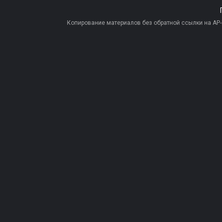
Копирование материалов без обратной ссылки на AP-PR