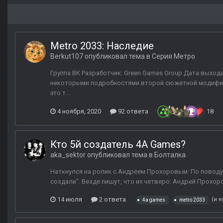
Metro 2033: Наследие
Berkut107
опубликовал тема в
Серия Метро
Группа ВК Разработчик: Green Games Group Дата выход
некоторыми подробностями второй сюжетной модификац
это т...
4 ноября, 2020
92 ответа
18
Кто 5й создатель 4A Games?
aka_sektor
опубликовал тема в
Болталка
Наткнулся на ролик с Андреем Прохоровым: По поводу 
создали". Везде пишут, что их четверо: Андрей Прохор
14 июля
2 ответа
(и е
4a games
metro 2033