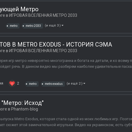
дующей Метро
оге в
ИГРОВАЯ ВСЕЛЕННАЯ МЕТРО 2033
(и ещё 3 )
metro
metro 2033
ТОВ В METRO EXODUS - ИСТОРИЯ СЭМА
оге в
ИГРОВАЯ ВСЕЛЕННАЯ МЕТРО 2033
ерия игр метро невероятно многогранна и богата на детали, и ко всем
пойдет речь. В данном видео мы разберем наиболее удивительные пасха
ия
2
(и ещё 2 )
metro
metro exodus
 "Метро: Исход"
логе в
Phantom-blog
ыпуска Metro Exodus, которая стала одной из моих любимых игр. Поэто
ет сюжет этой замечательной игрульки. Видео на украинском, есть суб