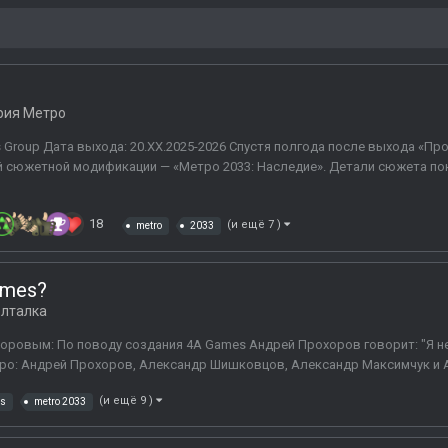
рия Метро
s Group Дата выхода: 20.XX.2025-2026 Спустя полгода после выхода «П
сюжетной модификации — «Метро 2033: Наследие». Детали сюжета пока 
18
(и ещё 7 )
metro
2033
ames?
лталка
оровым: По поводу создания 4A Games Андрей Прохоров говорит: "Я не
веро: Андрей Прохоров, Александр Шишковцов, Александр Максимчук и Ан
(и ещё 9 )
es
metro 2033