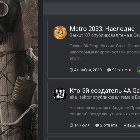
Metro 2033: Наследие
Berkut107
опубликовал тема в
Се
Группа ВК Разработчик: Green Game
некоторыми подробностями второй 
это т...
4 ноября, 2020
92 ответа
Кто 5й создатель 4A G
aka_sektor
опубликовал тема в
Бо
Наткнулся на ролик с Андреем Прох
создали". Везде пишут, что их чет
14 июля
2 ответа
4a gam