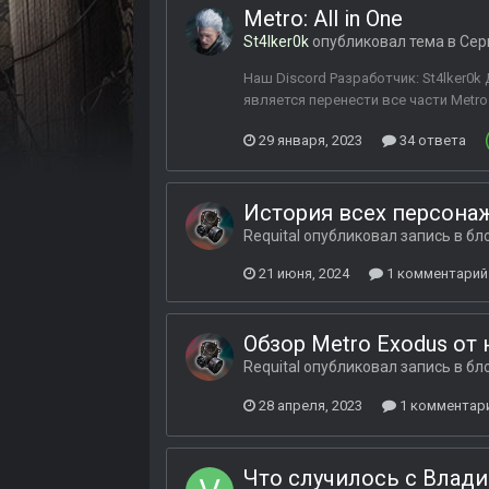
Metro: All in One
St4lker0k
опубликовал тема в
Сер
Наш Discord Разработчик: St4lker0k 
является перенести все части Metro
29 января, 2023
34 ответа
История всех персон
Requital
опубликовал запись в бл
21 июня, 2024
1 комментарий
Обзор Metro Exodus от
Requital
опубликовал запись в бл
28 апреля, 2023
1 комментар
Что случилось с Влад