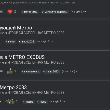
 Видео на украинском языке, приятного просмотра.
ий
2
(и ещё 9 )
метро 2033
метро луч надежды
едующей Метро
оге в
ИГРОВАЯ ВСЕЛЕННАЯ МЕТРО 2033
(и ещё 3 )
metro
metro 2033
ов в METRO EXODUS
оге в
ИГРОВАЯ ВСЕЛЕННАЯ МЕТРО 2033
ия
1
(и ещё 4 )
metro exodus
metro 2033
 Метро 2033
оге в
ИГРОВАЯ ВСЕЛЕННАЯ МЕТРО 2033
я
2
(и ещё 5 )
метро
metro