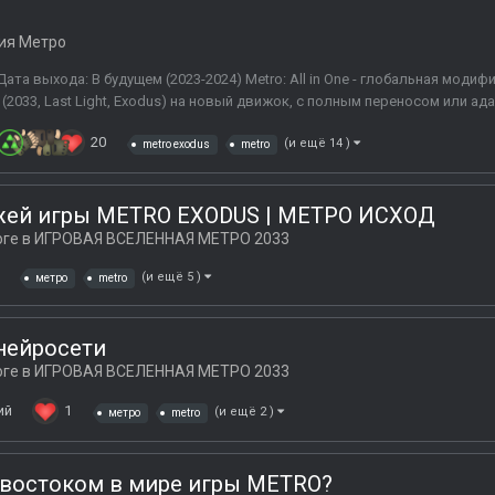
ия Метро
Дата выхода: В будущем (2023-2024) Metro: All in One - глобальная модиф
 (2033, Last Light, Exodus) на новый движок, с полным переносом или а
20
(и ещё 14 )
metro exodus
metro
ажей игры METRO EXODUS | МЕТРО ИСХОД
оге в
ИГРОВАЯ ВСЕЛЕННАЯ МЕТРО 2033
(и ещё 5 )
метро
metro
 нейросети
оге в
ИГРОВАЯ ВСЕЛЕННАЯ МЕТРО 2033
ий
1
(и ещё 2 )
метро
metro
ивостоком в мире игры METRO?