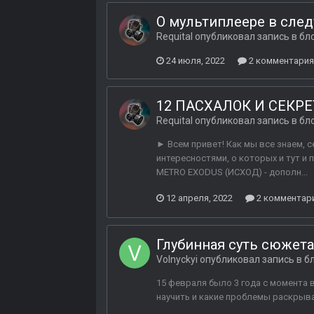
О мультиплеере в сле
Requital
опубликовал запись в бл
24 июля, 2022
2 комментария
12 ПАСХАЛОК И СЕКРЕ
Requital
опубликовал запись в бл
► Всем привет! Как мы все знаем, с
интересностями, о которых и тут и 
METRO EXODUS (ИСХОД) - дополн...
12 апреля, 2022
2 комментар
Глубинная суть сюжета
Volnyckyi
опубликовал запись в б
15 февраля было 3 года с момента в
научить и какие проблемы раскрыва