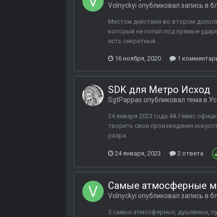
Volnyckyi
опубликовал запись в б
Местом действия во втором дополне
который не попал под прямые удары
есть секретный...
16 ноября, 2020
1 комментар
SDK для Метро Исход
SgtPappas
опубликовал тема в
Ус
24 января 2023 года 4А Геймс офиц
творить свои произведения искусст
разра...
24 января, 2023
2 ответа
Самые атмосферные мо
Volnyckyi
опубликовал запись в б
5 самых атмосферных, душевных, пу