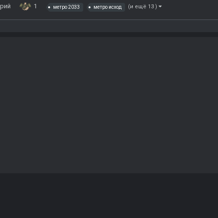
рий
1
(и ещё 13 )
метро 2033
метро исход