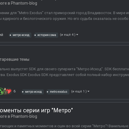
логе в
Phantom-blog
нии для "Metro Exodus" стал приморский город Владивосток. В мире иг
 ядерного и биологоческого оружия. Но его судьба оказалась не особо
ий
(и ещё 4 )
метро исход
история сэма
таревшие темы
иально выпустят SDK для своего суперхита "Метро Исход". SDK беспла
ва. Exodus SDK Exodus SDK представляет собой полный набор инструме
6
(и ещё 1 )
метро исход
metro exodus
менты серии игр "Метро"
логе в
Phantom-blog
гающих и памятных моментов и сцен во всей серии "Метро"! Ванильные 