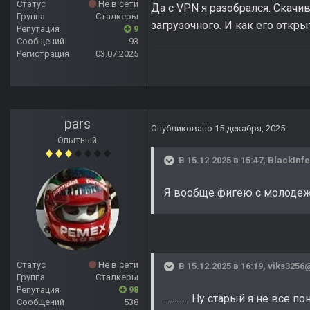
Статус
Не в сети
Да с VPN я разобрался. Скачи
Группа
Сталкеры
загрузочного. И как его откры
Репутация
9
Сообщений
93
Регистрация
03.07.2025
pars
Опубликовано
15 декабря, 2025
Опытный
В 15.12.2025 в 15:47,
BlackInf
Я вообще фигею с молодежи
Статус
Не в сети
В 15.12.2025 в 16:19,
viks3256
Группа
Сталкеры
Репутация
98
............ Ну старый я не все 
Сообщений
538