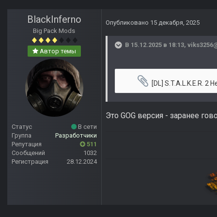
BlackInferno
Опубликовано
15 декабря, 2025
Big Pack Mods
В 15.12.2025 в 18:13,
viks3256
Автор темы
[DL] S.T.A.L.K.E.R. 2 Heart of Chornobyl [L] [RUS + ENG + 16 ENG + 1] (2024, FPS) (1.0.264
Это GOG версия - заранее гово
Статус
В сети
Группа
Разработчики
Репутация
511
Сообщений
1032
Регистрация
28.12.2024