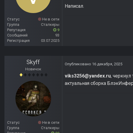
Написал.
Статус
Не в сети
Группа
Сталкеры
Репутация
9
Сообщений
93
Регистрация
03.07.2025
Skyff
Опубликовано
16 декабря, 2025
Новичок
viks3256@yandex.ru
, черкнул
актуальная сборка БлэкИнферн
Статус
Не в сети
Группа
Сталкеры