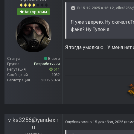
В 15.12.2025 в 16:12,
viks3256
Автор темы
Я уже зверею. Ну скачал uT
файл? Ну Тупой я.
Я тогда умолкаю... У меня нет с
Статус
В сети
Группа
Разработчики
Репутация
511
Сообщений
1032
Регистрация
28.12.2024
viks3256@yandex.r
Опубликовано
15 декабря, 2025
(изм
u