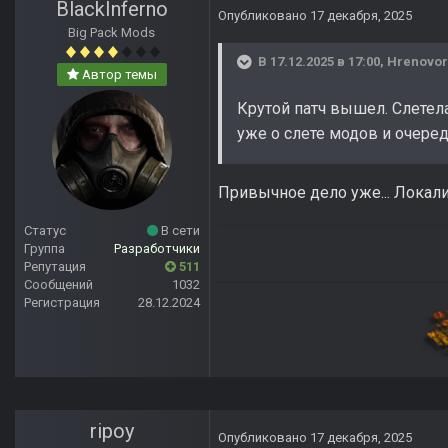
BlackInferno
Опубликовано
17 декабря, 2025
Big Pack Mods
В 17.12.2025 в 17:00,
Hrenovor
Автор темы
Крутой патч вышел. Слетела
уже о слете модов и очеред
Привычное дело уже... Локали
Статус
В сети
Группа
Разработчики
Репутация
511
Сообщений
1032
Регистрация
28.12.2024
ripoy
Опубликовано
17 декабря, 2025