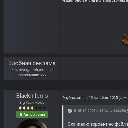
Изменено
3 июня
пользователем B
Злобная реклама
Расклейщик объявлений
Сообщений: 666
BlackInferno
Опубликовано
15 декабря, 2025
(изм
Big Pack Mods
В 15.12.2025 в 15:24,
viks3256
Автор темы
Скачиваю торрент но файл н