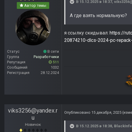
В 15.12.2025 в 18:37,
viks3256
Автор темы
А где взять нормальную?
я ссылку скидывал:
https://rut
20874210-dlcs-2024-pc-repack-
Статус
В сети
Группа
Разработчики
Репутация
511
Сообщений
1032
Регистрация
28.12.2024
viks3256@yandex.r
Опубликовано
15 декабря, 2025
(изм
u
Новичок
В 15.12.2025 в 18:38,
BlackInf