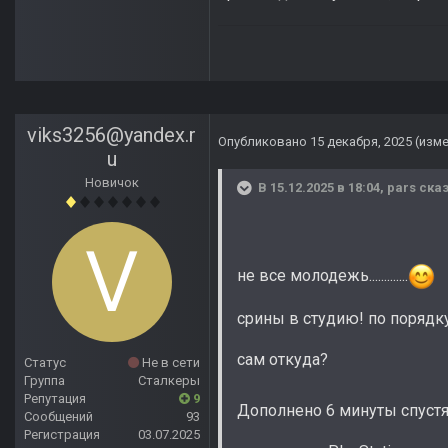
viks3256@yandex.r
Опубликовано
15 декабря, 2025
(изм
u
Новичок
В 15.12.2025 в 18:04,
pars
сказ
не все молодежь.............
срины в студию! по порядку.......
сам откуда?
Статус
Не в сети
Группа
Сталкеры
Репутация
9
Дополнено 6 минуты спуст
Сообщений
93
Регистрация
03.07.2025