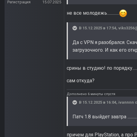
Регистрация
15.07.2025
не все молодежь.............
В 15.12.2025 в 17:54,
viks3256
Да с VPN я разобрался. Ска
загрузочного. И как его от
срины в студию! по порядку.......отк
сам откуда?
Дополнено 6 минуты спустя
В 15.12.2025 в 16:04,
ivannnn
с
Патч 1.8 выйдет завтра ..........
причем для PlayStation, а про РС 