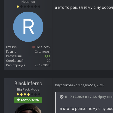
Новичок
а кто то решал тему с ну оо
Статус
Не в сети
Группа
Сталкеры
Репутация
1
Сообщений
22
Регистрация
23.12.2023
BlackInferno
Опубликовано
17 декабря, 2025
Big Pack Mods
В 17.12.2025 в 17:22,
ripoy
ска
Автор темы
а кто то решал тему с ну 