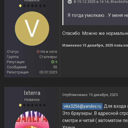
Новичок
В 15.12.2025 в 16:14,
BlackInf
Я тогда умолкаю... У меня не
Спасибо. Можно же нормально 
Изменено
15 декабря, 2025
пользов
Статус
Не в сети
Группа
Сталкеры
Репутация
9
Сообщений
93
Регистрация
03.07.2025
Ixterra
Опубликовано
15 декабря, 2025
Новичок
Для входа н
viks3256@yandex.ru
Это браузеры. В адресной стро
смотри и читай ( автоматом пе
Удачи.