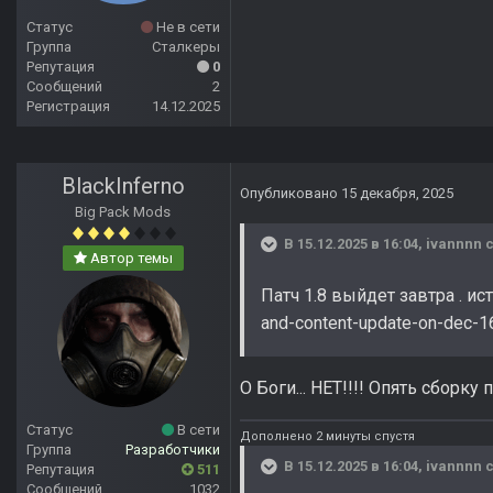
Статус
Не в сети
Группа
Сталкеры
Репутация
0
Сообщений
2
Регистрация
14.12.2025
BlackInferno
Опубликовано
15 декабря, 2025
Big Pack Mods
В 15.12.2025 в 16:04,
ivannnn
с
Автор темы
Патч 1.8 выйдет завтра . ист
and-content-update-on-dec-1
О Боги... НЕТ!!!! Опять сборку п
Статус
В сети
Дополнено 2 минуты спустя
Группа
Разработчики
В 15.12.2025 в 16:04,
ivannnn
с
Репутация
511
Сообщений
1032