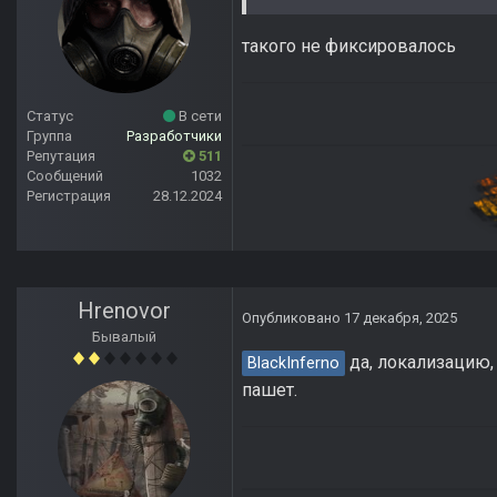
такого не фиксировалось
Статус
В сети
Группа
Разработчики
Репутация
511
Сообщений
1032
Регистрация
28.12.2024
Hrenovor
Опубликовано
17 декабря, 2025
Бывалый
да, локализацию,
BlackInferno
пашет.