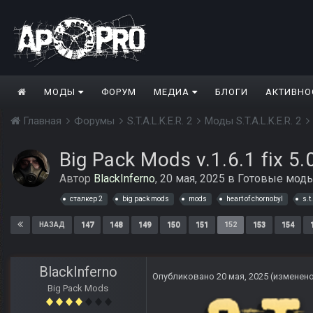
МОДЫ
ФОРУМ
МЕДИА
БЛОГИ
АКТИВНО
Главная
Форумы
S.T.A.L.K.E.R. 2
Моды S.T.A.L.K.E.R. 2
Big Pack Mods v.1.6.1 fix 5
Автор
BlackInferno
,
20 мая, 2025
в
Готовые моды S
сталкер 2
big pack mods
mods
heart of chornobyl
s.t.
147
148
149
150
151
152
153
154
НАЗАД
BlackInferno
Опубликовано
20 мая, 2025
(изменен
Big Pack Mods