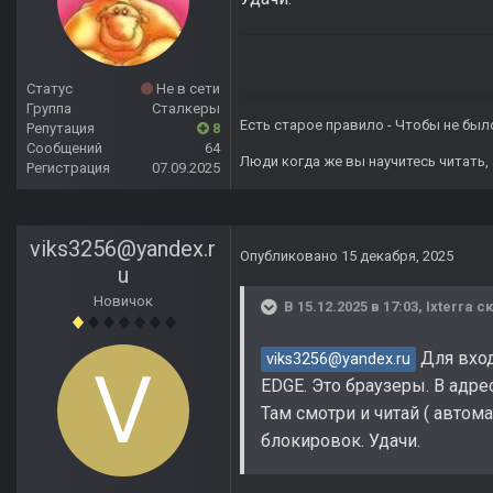
Статус
Не в сети
Группа
Сталкеры
Есть старое правило - Чтобы не был
Репутация
8
Сообщений
64
Люди когда же вы научитесь читать, 
Регистрация
07.09.2025
viks3256@yandex.r
Опубликовано
15 декабря, 2025
u
Новичок
В 15.12.2025 в 17:03,
Ixterra
ск
Для вход
viks3256@yandex.ru
EDGE. Это браузеры. В адрес
Там смотри и читай ( автома
блокировок. Удачи.