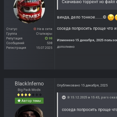
Скачиваю торрент но файл н
винда, дело тонкое..........©
соседа попросить проще что и как
Статус
Не в сети
Группа
Сталкеры
Репутация
98
Изменено
15 декабря, 2025
пользо
Сообщений
538
дополнено
Регистрация
15.07.2025
BlackInferno
Опубликовано
15 декабря, 2025
Big Pack Mods
В 15.12.2025 в 15:43,
pars
сказ
Автор темы
соседа попросить проще что и 