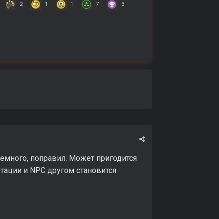
2
1
1
7
3
немного, поправил. Может пригодится
утации и NPC другом становится