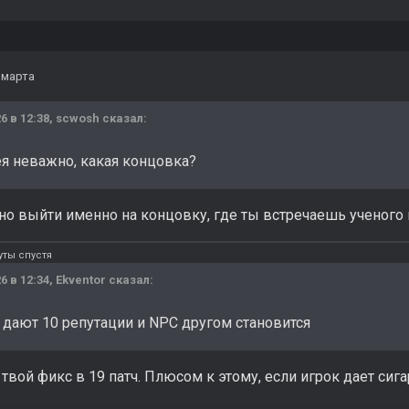
 марта
6 в 12:38,
scwosh
сказал:
я неважно, какая концовка?
о выйти именно на концовку, где ты встречаешь ученого 
ты спустя
6 в 12:34,
Ekventor
сказал:
 дают 10 репутации и NPC другом становится
твой фикс в 19 патч. Плюсом к этому, если игрок дает сига