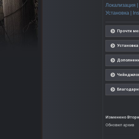
Локализация | 
Установка | Ins
Прочти мен
Установка 
Дополнения
Чейнджлог 
Благодарно
Изменено
Вторн
Обновил архив