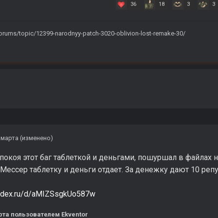
36
18
3
3
/forums/topic/12399-narodnyy-patch-3020-oblivion-lost-remake-30/
 марта
(изменено)
покоя этот баг таблеткой и деньгами, пошуршал в файлах 
ь Мессер таблетку и деньги отдает. За денежку дают 10 реп
yandex.ru/d/aMIZSsgkUo587w
рта
пользователем Ekventor