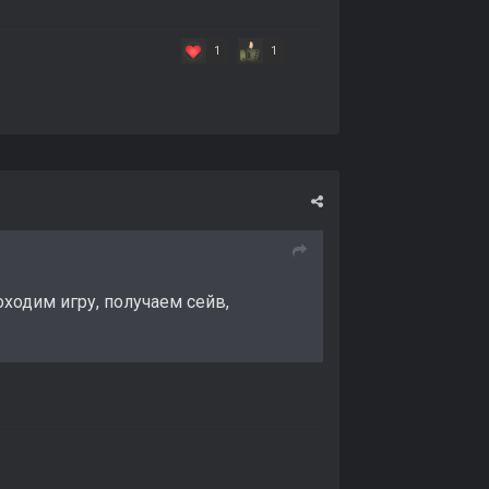
1
1
ходим игру, получаем сейв,