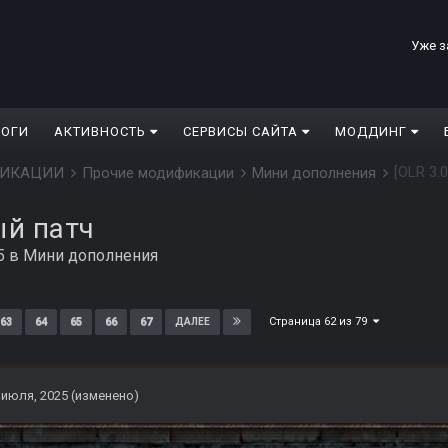
Уже з
ЛОГИ
АКТИВНОСТЬ
СЕРВИСЫ САЙТА
МОДДИНГ
[OLR 3.
ДИФИКАЦИИ
Прочие модификации
Мини дополнения
ый патч
5
в
Мини дополнения
Страница 62 из 79
63
64
65
66
67
ДАЛЕЕ
 июля, 2025
(изменено)