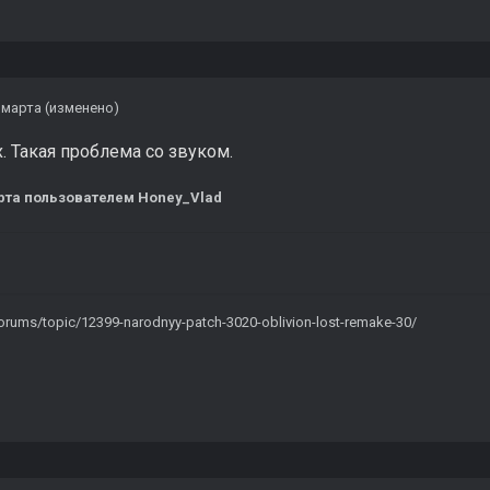
 марта
(изменено)
. Такая проблема со звуком.
рта
пользователем Honey_Vlad
/forums/topic/12399-narodnyy-patch-3020-oblivion-lost-remake-30/