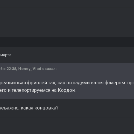
 марта
6 в 22:38,
Honey_Vlad
сказал:
 реализован фриплей так, как он задумывался флаером: про
его и телепортируемся на Кордон.
неважно, какая концовка?