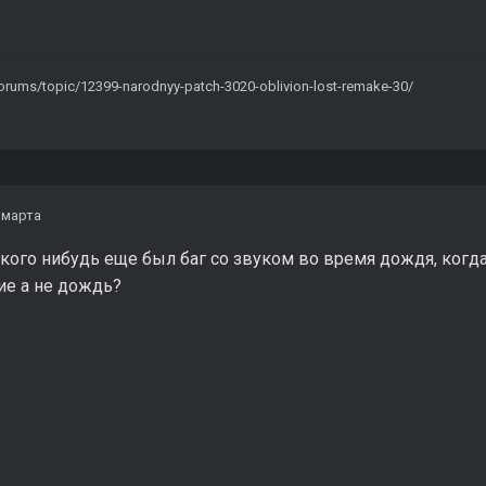
/forums/topic/12399-narodnyy-patch-3020-oblivion-lost-remake-30/
 марта
 кого нибудь еще был баг со звуком во время дождя, ког
ие а не дождь?