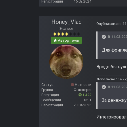
Регистрация
16.02.2024
Honey_Vlad
Опубликовано
11
Эксперт
В 11.03.202
Автор темы
Для фрипле
Вроде бы нужн
Дополнено 10 мину
Статус
Не в сети
В 11.03.202
Группа
Сталкеры
Репутация
1 422
За денежку
Сообщений
1391
Регистрация
23.04.2025
Интегрировал 