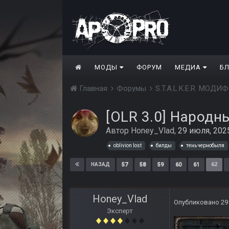
МОДЫ
ФОРУМ
МЕДИА
Б
Главная
Форумы
S.T.A.L.K.E.R. МО
[OLR 3.0] Народн
Автор
Honey_Vlad
,
29 июля, 202
oblivion lost
билды
тень чернобыля
57
58
59
60
61
62
НАЗАД
Honey_Vlad
Опубликовано
29
Эксперт