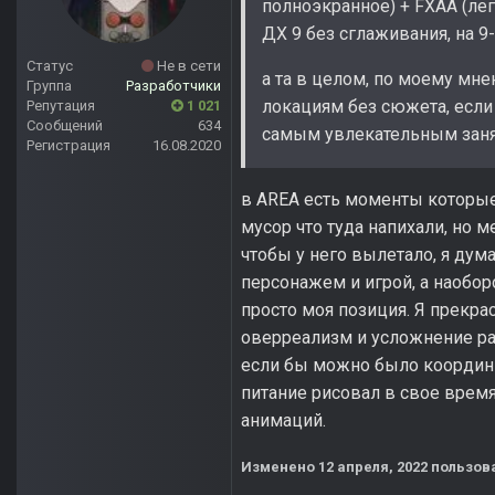
полноэкранное) + FXAA (лег
ДХ 9 без сглаживания, на 9
Статус
Не в сети
а та в целом, по моему мн
Группа
Разработчики
локациям без сюжета, если 
Репутация
1 021
Сообщений
634
самым увлекательным заня
Регистрация
16.08.2020
в AREA есть моменты которые
мусор что туда напихали, но 
чтобы у него вылетало, я дума
персонажем и игрой, а наобор
просто моя позиция. Я прекра
оверреализм и усложнение рад
если бы можно было координи
питание рисовал в свое время
анимаций.
Изменено
12 апреля, 2022
пользов