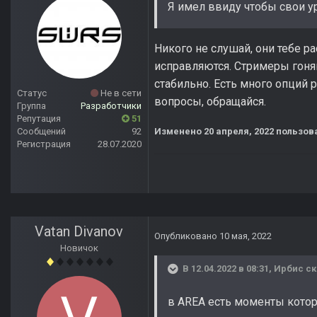
Я имел ввиду чтобы свои у
Никого не слушай, они тебе р
исправляются. Стримеры гоняю
стабильно. Есть много опций
Статус
Не в сети
вопросы, обращайся.
Группа
Разработчики
Репутация
51
Сообщений
92
Изменено
20 апреля, 2022
пользова
Регистрация
28.07.2020
Vatan Divanov
Опубликовано
10 мая, 2022
Новичок
В 12.04.2022 в 08:31,
Ирбис
ск
в AREA есть моменты котор