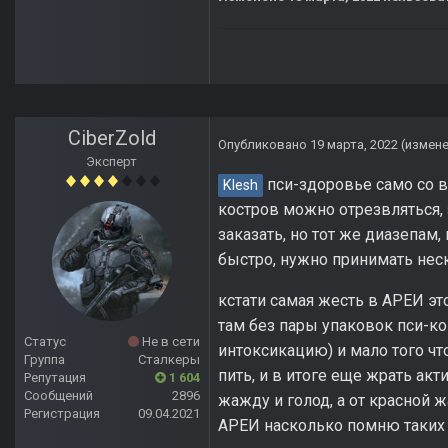
CiberZold
Опубликовано
19 марта, 2022
(измен
Эксперт
пси-здоровье само со в
Klesh
костров можно отрезвляться, 
заказать, но тот же диазепам
быстро, нужно принимать нес
кстати самая жесть в АРЕИ эт
там без пары упаковок пси-к
Статус
Не в сети
интоксикацию) и мало того чт
Группа
Сталкеры
пить, и в итоге еще жрать ак
Репутация
1 604
Сообщений
2896
жажду и голод, а от красной 
Регистрация
09.04.2021
АРЕИ насколько помню таких 