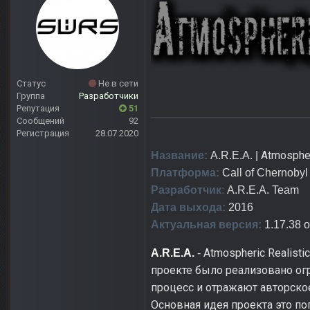
Статус
Не в сети
Группа
Разработчики
Репутация
51
Сообщений
92
Регистрация
28.07.2020
Atmospher
Название:
A.R.E.A. |
Платформа:
Call of Chernobyl
Разработчик
:
A.R.E.A. Team
Дата выхода:
2016
Актуальная версия:
1.17.38 о
Atmospheric Realisti
A.R.E.A.
-
проекте было реализовано ог
процесс и отражают авторско
Основная идея проекта это по