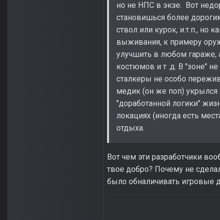
но не НПС в экзе. Вот недо
становишься более дорогим
ствол или курок, и.т.п., но
выживания, к примеру оруж
улучшить в любом гараже, а 
костюмов и т .д. В "зоне" 
сталкеры не особо пережив
медик (он же поп) укрылся 
"доработанной логики" жизн
локациях (иногда есть мест
отдыха.
Вот чем эти разработчики воо
твое добро? Почему не сдела
было обналичивать игровые д