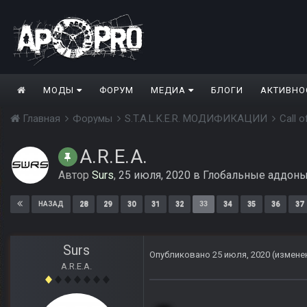
МОДЫ
ФОРУМ
МЕДИА
БЛОГИ
АКТИВНО
Главная
Форумы
S.T.A.L.K.E.R. МОДИФИКАЦИИ
Call 
A.R.E.A.
Автор
Surs
,
25 июля, 2020
в
Глобальные аддон
28
29
30
31
32
33
34
35
36
37
НАЗАД
Surs
Опубликовано
25 июля, 2020
(измене
A.R.E.A.