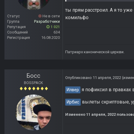
ты прям расстроил. А я то уж
Статус
Не в сети
комильфо
Группа
Разработчики
Репутация
1 021
Сообщений
634
Регистрация
16.08.2020
Патриарх канонической церкви.
Босс
Опубликовано
11 апреля, 2022
(изме
BOSSPACK
я пофиксил в правках
Илвер
вылеты скриптовые, у
Ирбис
Изменено
11 апреля, 2022
пользов