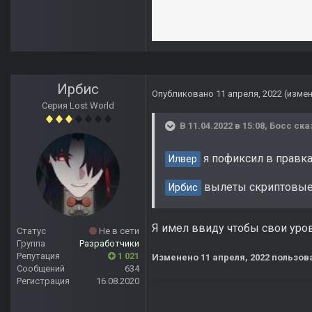
Ирбис
Опубликовано
11 апреля, 2022
(изме
Серия Lost World
В 11.04.2022 в 15:08,
Босс
ска
я пофиксил в правк
Илвер
вылеты скриптовые
Ирбис
Я имел ввиду чтобы свои уров
Статус
Не в сети
Группа
Разработчики
Репутация
1 021
Изменено
11 апреля, 2022
пользов
Сообщений
634
Регистрация
16.08.2020