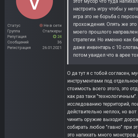
этот мусор что туда напиха
настроить игру чтобы у нег
игра это не борьба с персо
прохождения. Опять же это 
Статус
Не в сети
Группа
Сталкеры
моего прошлого направлени
Репутация
24
стратегии. Но именно как 
Сообщений
36
даже инвентарь с 10 слотам
Регистрация
26.01.2021
потом увидел что в арее то
О да тут я с тобой согласен, 
инструментами под отдельное 
стоимость всего этого, это от
как раз таки "технологичным"
исследованию территорий, пои
действительно неплох, но вот
чинить оружие выходит дорож
собирать любое "гавно" при эт
это напихать много монстров 