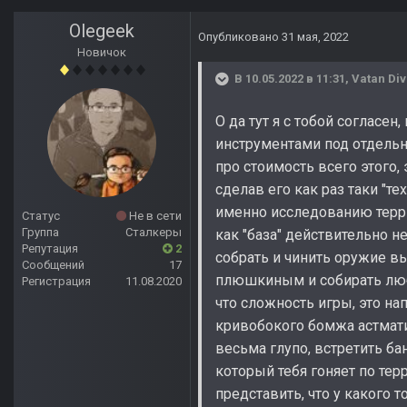
Olegeek
Опубликовано
31 мая, 2022
Новичок
В 10.05.2022 в 11:31,
Vatan Di
О да тут я с тобой согласен
инструментами под отдельно
про стоимость всего этого, 
сделав его как раз таки "т
именно исследованию терри
Статус
Не в сети
Группа
Сталкеры
как "база" действительно н
Репутация
2
собрать и чинить оружие в
Сообщений
17
плюшкиным и собирать любое
Регистрация
11.08.2020
что сложность игры, это н
кривобокого бомжа астматик
весьма глупо, встретить б
который тебя гоняет по те
представить, что у какого