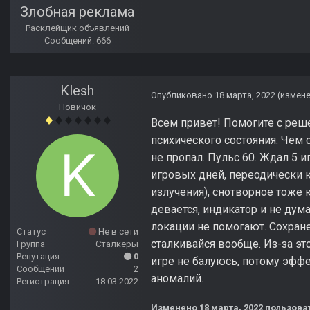
Злобная реклама
Расклейщик объявлений
Сообщений: 666
Klesh
Опубликовано
18 марта, 2022
(измен
Новичок
Всем привет! Помогите с реше
психического состояния. Чем 
не пропал. Пульс 60. Ждал 5 
игровых дней, переодически ю
излучения), снотворное тоже 
девается, индикатор и не дума
локации не помогают. Сохране
Статус
Не в сети
сталкивайся вообще. Из-за это
Группа
Сталкеры
Репутация
0
игре не балуюсь, потому эффе
Сообщений
2
аномалий.
Регистрация
18.03.2022
Изменено
18 марта, 2022
пользоват