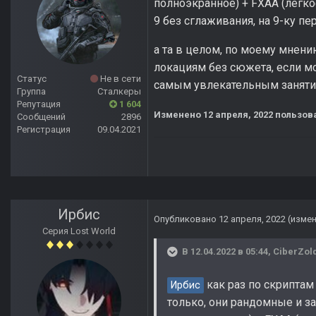
полноэкранное) + FXAA (легко
9 без сглаживания, на 9-ку п
а та в целом, по моему мнени
локациям без сюжета, если мо
Статус
Не в сети
самым увлекательным заняти
Группа
Сталкеры
Репутация
1 604
Изменено
12 апреля, 2022
пользова
Сообщений
2896
Регистрация
09.04.2021
Ирбис
Опубликовано
12 апреля, 2022
(изме
Серия Lost World
В 12.04.2022 в 05:44,
CiberZol
как раз по скриптам
Ирбис
только, они рандомные и за