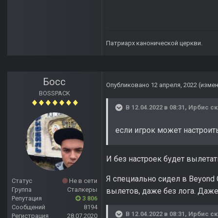
Патриарх канонической церкви.
Босс
Опубликовано
12 апреля, 2022
(изме
BOSSPACK
В 12.04.2022 в 08:31,
Ирбис
ск
если игрок может настроить
И без настроек будет вылета
Я специально сидел в Beyond 
Статус
Не в сети
Группа
Сталкеры
вылетов, даже без лога. Даже
Репутация
3 806
Сообщений
8194
В 12.04.2022 в 08:31,
Ирбис
ск
Регистрация
28.07.2020