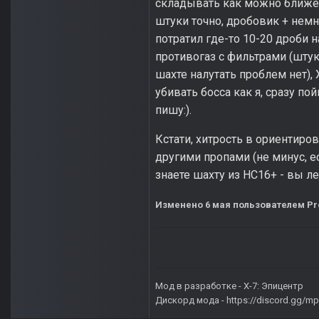
складывать как можно ближе к
штуки точно, дробовик + немн
потратил где-то 10-20 дроби н
противогаз с фильтрами (штуки
шахте налутать проблем нет), 
убивать босса как я, сразу по
пишу:).
Кстати, хитрость в ориентиров
другими пропами (не минус, е
знаете шахту из НС16+ - вы л
Изменено
6 мая
пользователем Pr
Мод в разработке -
X-7: Эпицентр
Дискорд мода -
https://discord.gg/