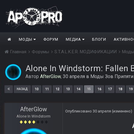
МОДЫ
ФОРУМ
МЕДИА
БЛОГИ
АКТИВНО
Главная
Форумы
S.T.A.L.K.E.R. МОДИФИКАЦИИ
Моды
Alone In Windstorm: Fallen 
Автор
AfterGlow
,
30 апреля
в
Моды Зов Припяти
10
11
12
13
14
15
16
17
18
19
НАЗАД
AfterGlow
Опубликовано
30 апреля
(изменено)
Alone In Windstorm