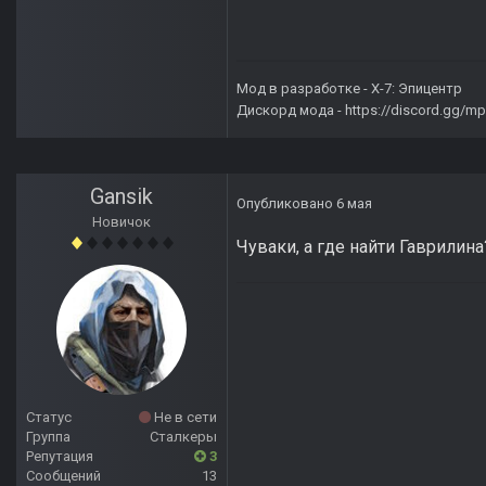
Мод в разработке -
X-7: Эпицентр
Дискорд мода -
https://discord.gg/
Gansik
Опубликовано
6 мая
Новичок
Чуваки, а где найти Гаврилина
Статус
Не в сети
Группа
Сталкеры
Репутация
3
Сообщений
13