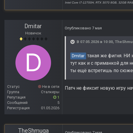
Intel Core I7-12700H, RTX 3070 8GB, 32GB RA
Dmitar
Опубликовано
7 мая
Новичок
В 07.05.2026 в 10:00,
TheShmu
такая же фигня. НИ н
Dmitar
тут как и с приманкой для н
ты ещё встретишь по сюжет
Статус
Не в сети
Патч не фиксит новую игру на
Группа
Сталкеры
Репутация
1
Сообщений
5
Регистрация
01.05.2026
TheShmuga
Опубликовано
7 мая