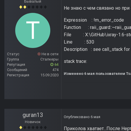
Бывалый
Не знаю с чем связано но при 
Expression : !m_error_code
Function : raii_guard::~raii_gu
File : X:\GitHub\ixray-1.6-stc
Line : 530
Description : see call_stack for 
Статус
Не в сети
Группа
Сталкеры
stack trace:
Репутация
64
Сообщений
474
Изменено
6 мая
пользователем Tsa
Регистрация
15.09.2020
guran13
Опубликовано
6 мая
Новичок
Приколов хватает...После Нерт