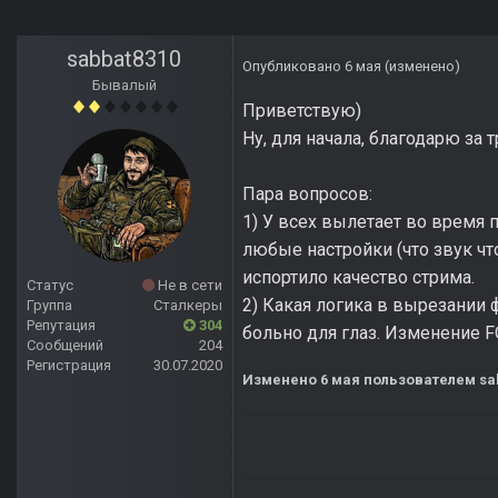
sabbat8310
Опубликовано
6 мая
(изменено)
Бывалый
Приветствую)
Ну, для начала, благодарю за
Пара вопросов:
1) У всех вылетает во время 
любые настройки (что звук чт
испортило качество стрима.
Статус
Не в сети
2) Какая логика в вырезании 
Группа
Сталкеры
Репутация
304
больно для глаз. Изменение FO
Сообщений
204
Регистрация
30.07.2020
Изменено
6 мая
пользователем sa