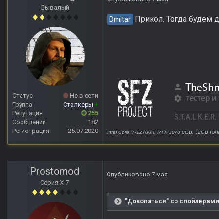
Бывалый
Прикол. Тогда будем 
Dmitar
Статус
Не в сети
Группа
Сталкеры
+
Репутация
255
Сообщений
182
Регистрация
25.07.2020
Intel Core I7-12700H, RTX 3070 8GB, 32GB RA
Prostomod
Опубликовано
7 мая
Серия Х-7
"Докопаться" со спойлерами