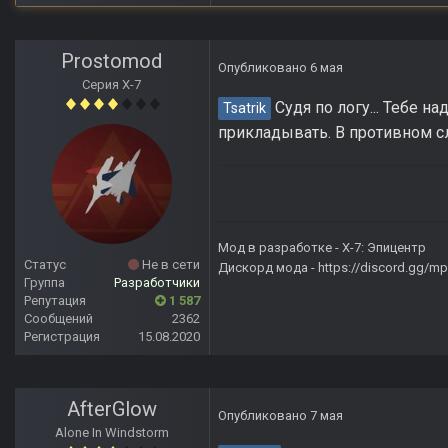
Prostomod
Опубликовано
6 мая
Серия Х-7
Судя по логу... Тебе на
Tsatrik
прикладывать. В противном сл
Мод в разработке -
X-7: Эпицентр
Статус
Не в сети
Дискорд мода -
https://discord.gg/
Группа
Разработчики
Репутация
1 587
Сообщений
2362
Регистрация
15.08.2020
AfterGlow
Опубликовано
7 мая
Alone In Windstorm