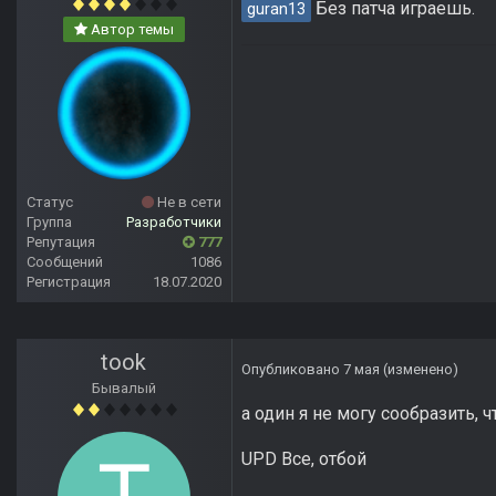
Без патча играешь.
guran13
Автор темы
Статус
Не в сети
Группа
Разработчики
Репутация
777
Сообщений
1086
Регистрация
18.07.2020
took
Опубликовано
7 мая
(изменено)
Бывалый
а один я не могу сообразить,
UPD Все, отбой