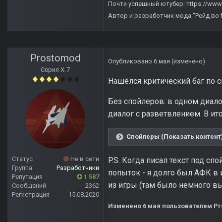
Почти успешный ютубер:
https://www
Автор и разработчик мода "Рейд во
Prostomod
Опубликовано
6 мая
(изменено)
Серия Х-7
Нашёлся критический баг по с
Без спойлеров: в одном диало
диалог с разветвлением. В ит
Спойлеры (Показать контент
Статус
Не в сети
P.S. Когда писал текст под сп
Группа
Разработчики
попыток - я долго был АФК в 
Репутация
1 587
из игры (там было немного вы
Сообщений
2362
Регистрация
15.08.2020
Изменено
6 мая
пользователем Pr