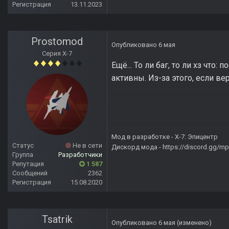
Регистрация
13.11.2023
Prostomod
Опубликовано
6 мая
Серия Х-7
Ещё... То ли баг, то ли хз чт
активны. Из-за этого, если ве
Мод в разработке -
X-7: Эпицентр
Статус
Не в сети
Дискорд мода -
https://discord.gg/
Группа
Разработчики
Репутация
1 587
Сообщений
2362
Регистрация
15.08.2020
Tsatrik
Опубликовано
6 мая
(изменено)