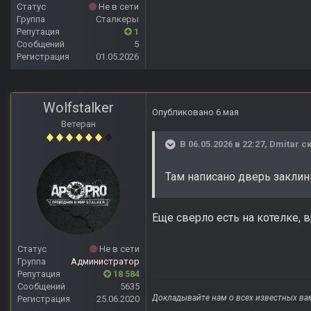
Статус
Не в сети
Группа
Сталкеры
Репутация
1
Сообщений
5
Регистрация
01.05.2026
Wolfstalker
Опубликовано
6 мая
Ветеран
В 06.05.2026 в 22:27,
Dmitar
ск
Там написано дверь заклин
Еще сверло есть на котелке, 
Статус
Не в сети
Группа
Администратор
Репутация
18 584
Сообщений
5635
Докладывайте нам о всех известных ва
Регистрация
25.06.2020