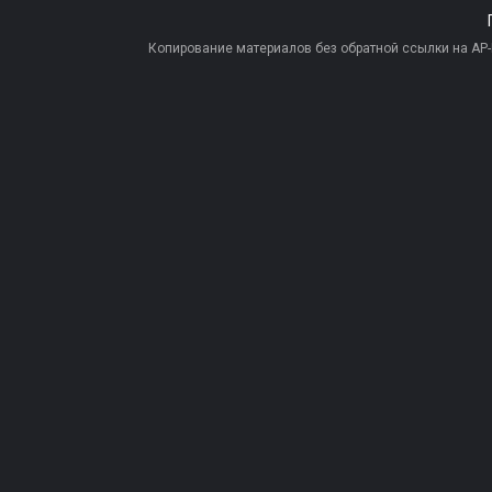
Копирование материалов без обратной ссылки на AP-PR