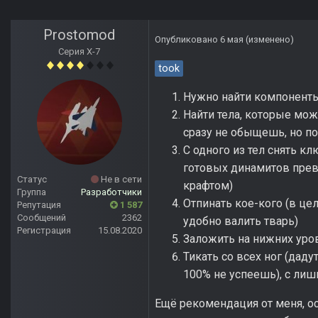
Prostomod
Опубликовано
6 мая
(изменено)
Серия Х-7
took
Нужно найти компоненты 
Найти тела, которые мож
сразу не обыщешь, но п
С одного из тел снять к
готовых динамитов прев
Статус
Не в сети
крафтом)
Группа
Разработчики
Отпинать кое-кого (в це
Репутация
1 587
Сообщений
2362
удобно валить тварь)
Регистрация
15.08.2020
Заложить на нижних уро
Тикать со всех ног (дад
100% не успеешь), с ли
Ещё рекомендация от меня, осо