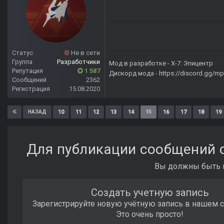
Статус
Не в сети
Группа
Разработчики
Мод в разработке -
X-7: Эпицентр
Репутация
1 587
Дискорд мода -
https://discord.gg/
Сообщений
2362
Регистрация
15.08.2020
10
11
12
13
14
15
16
17
18
19
НАЗАД
Для публикации сообщений с
Вы должны быть п
Создать учетную запись
Зарегистрируйте новую учётную запись в нашем 
Это очень просто!