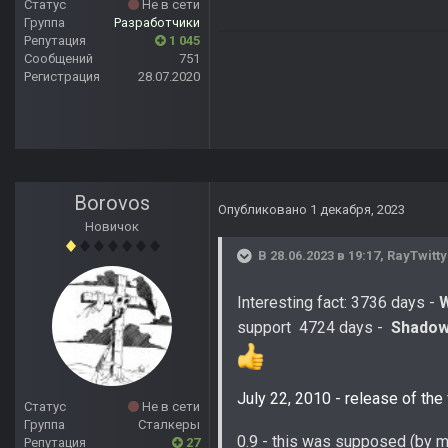
Статус
Не в сети
Группа
Разработчики
Репутация
1 045
Сообщений
751
Регистрация
28.07.2020
Borovos
Опубликовано
1 декабря, 2023
Новичок
В 28.06.2023 в 19:17,
RayTwitty
Interesting fact: 3736 days -
support
4724 days -
Shadow
July 22, 2010 - release of the 
Статус
Не в сети
Группа
Сталкеры
0.9 - this was supposed (by me
Репутация
27