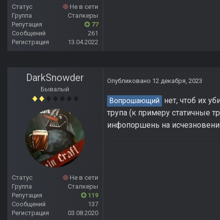
Статус
Не в сети
Группа
Сталкеры
Репутация
77
Сообщений
261
Регистрация
13.04.2022
DarkSnowder
Опубликовано
12 декабря, 2023
Бывалый
нет, чтоб их у
Вопрошающий
трупа (к примеру статичные т
инфопоршень на исчезновение 
Статус
Не в сети
Группа
Сталкеры
Репутация
119
Сообщений
137
Регистрация
03.08.2020