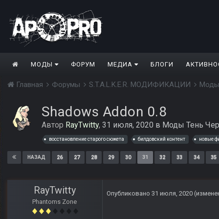
МОДЫ
ФОРУМ
МЕДИА
БЛОГИ
АКТИВНО
Главная
Форумы
S.T.A.L.K.E.R. МОДИФИКАЦИИ
Моды
Shadows Addon 0.8
Автор
RayTwitty
,
31 июля, 2020
в
Моды Тень Че
восстановление старого сюжета
билдовский контент
новые ф
26
27
28
29
30
31
32
33
34
35
НАЗАД
RayTwitty
Опубликовано
31 июля, 2020
(измене
Phantoms Zone