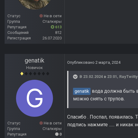
Статус
Не в сети
Группа
Сталкеры
Репутация
613
Сообщений
812
Регистрация
26.07.2020
genatik
Опубликовано
2 марта, 2024
Новичок
В 23.02.2024 в 23:01,
RayTwitty
вода должна быть в
genatik
можно снять с трупов.
Спасибо . Поспал, появилась.
Статус
Не в сети
подпись нажмите ...... и никак
Группа
Сталкеры
Репутация
0