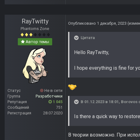
RayTwitty
Опубликовано
1 декабря, 2023
(изме
Phantoms Zone
Цитата
Автор темы
Hello RayTwitty,
I hope everything is fine for yo
Статус
Не в сети
Группа
Разработчики
Репутация
1 045
В 01.12.2023 в 18:01,
Borovos
с
Сообщений
751
Регистрация
28.07.2020
Is there a quick way to resto
В теории возможно. При испо