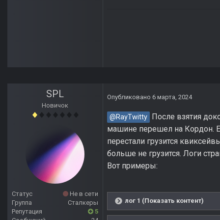
SPL
Опубликовано
6 марта, 2024
Новичок
После взятия доко
@RayTwitty
машине перешел на Кордон. Е
перестали грузится квиксейвы
больше не грузится. Логи стр
Вот примеры:
Статус
Не в сети
лог 1 (Показать контент)
Группа
Сталкеры
Репутация
5