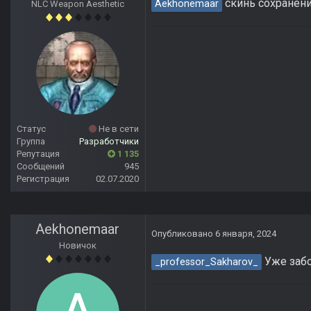
скинь сохранени
Aekhonemaar
NLC Weapon Aesthetic
Статус
Не в сети
Группа
Разработчики
Репутация
1 135
Сообщений
945
Регистрация
02.07.2020
Aekhonemaar
Опубликовано
6 января, 2024
Новичок
Уже забо
_professor_Sakharov_