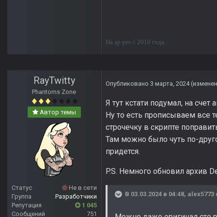
На ap-pro с 2010 года.
RayTwitty
Опубликовано
3 марта, 2024
(измене
Phantoms Zone
Я тут кстати подумал, на счет
Автор темы
Ну то есть прописываем все т
строчечку в скрипте поправит
Там можно было чуть по-друго
придется.
P.S. Немного обновил архив D
Статус
Не в сети
В 03.03.2024 в 04:48,
alex5773
Группа
Разработчики
Репутация
1 045
Сообщений
751
Можно даже оригинал сто ра