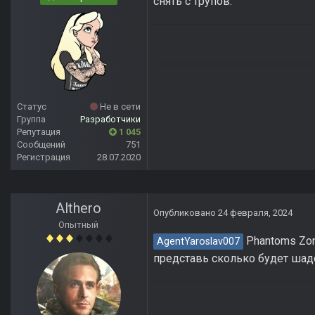
снять с трупов.
Статус
Не в сети
Группа
Разработчики
Репутация
1 045
Сообщений
751
Регистрация
28.07.2020
Althero
Опубликовано
24 февраля, 2024
Опытный
Phantoms Zon
AgentYaroslav007
представь сколько будет шад