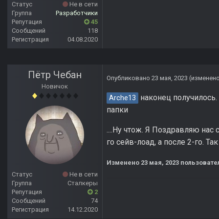
Статус
Не в сети
Группа
Разработчики
Репутация
45
Сообщений
118
Регистрация
04.08.2020
Пётр Чебан
Опубликовано
23 мая, 2023
(изменен
Новичок
наконец получилось. 
Arche13
папки
....Ну чтож. Я Поздравляю нас
го сейв-лоад, а после 2-го. Т
Изменено
23 мая, 2023
пользовате
Статус
Не в сети
Группа
Сталкеры
Репутация
2
Сообщений
74
Регистрация
14.12.2020