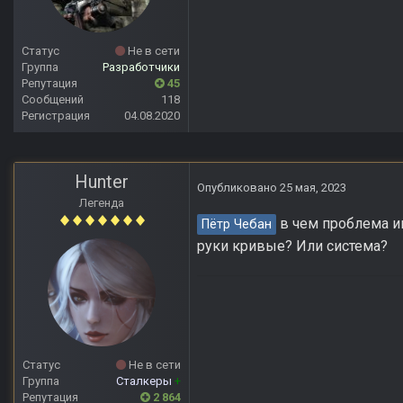
Статус
Не в сети
Группа
Разработчики
Репутация
45
Сообщений
118
Регистрация
04.08.2020
Hunter
Опубликовано
25 мая, 2023
Легенда
в чем проблема им
Пётр Чебан
руки кривые? Или система?
Статус
Не в сети
Группа
Сталкеры
+
Репутация
2 864