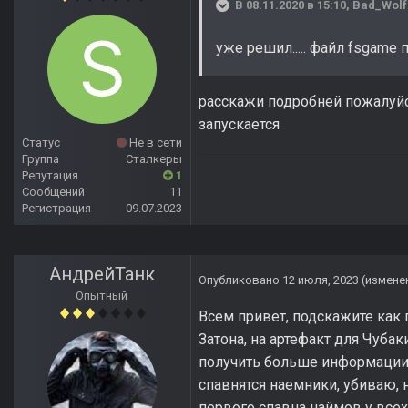
В 08.11.2020 в 15:10,
Bad_Wolf
уже решил..... файл fsgame 
расскажи подробней пожалуйста
запускается
Статус
Не в сети
Группа
Сталкеры
Репутация
1
Сообщений
11
Регистрация
09.07.2023
АндрейТанк
Опубликовано
12 июля, 2023
(измене
Опытный
Всем привет, подскажите как
Затона, на артефакт для Чуба
получить больше информации и
спавнятся наемники, убиваю, 
первого спавна наймов у всех