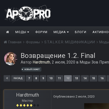
МОДЫ
ФОРУМ
МЕДИА
БЛОГИ
АКТИВНО
Главная
Форумы
S.T.A.L.K.E.R. МОДИФИКАЦИИ
Моды
Возвращение 1.2. Final
Автор
Hardtmuth
,
2 июля, 2020
в
Моды Зов Прип
новый сюжет
7
8
9
10
11
12
13
14
15
16
НАЗАД
Hardtmuth
Опубликовано
2 июля, 2020
Мастер