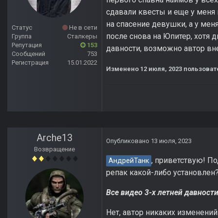
сдавали квесты и еще у меня 
на спасение девушки, а у меня
Статус
Не в сети
после снова на Юпитер, хотя 
Группа
Сталкеры
Репутация
153
давности, возможно автор вн
Сообщений
753
Регистрация
15.01.2022
Изменено
12 июля, 2023
пользоват
Arche13
Опубликовано
13 июля, 2023
Возвращение
, приветствую! По
АндрейТанк
репак какой-либо установлен
Все видео 3-х летней давност
Нет, автор никаких изменений