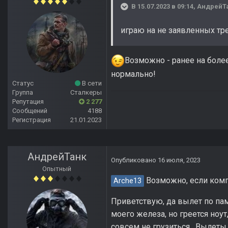
В 15.07.2023 в 09:14,
АндрейТ
играю на не заявленных тр
Возможно - ранее на боле
нормально!
Статус
В сети
Группа
Сталкеры
Репутация
2 277
Сообщений
4188
Регистрация
21.01.2023
АндрейТанк
Опубликовано
16 июля, 2023
Опытный
Возможно, если комп 
Arche13
Приветствую, да вылет по па
моего железа, но греется ноут
совсем не грузиться. Вылеты 