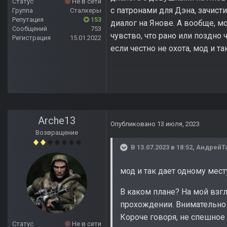
Статус
Не в сети
с патронами для Дэна, зачист
Группа
Сталкеры
Репутация
153
диалог на Янове. А вообще, м
Сообщений
753
чувство, что рано или поздно 
Регистрация
15.01.2022
если честно не охота, мод и т
Arche13
Опубликовано
13 июля, 2023
Возвращение
В 13.07.2023 в 18:52,
АндрейТ
мод и так дает одному мест
В каком плане? На мой взгл
прохождении. Внимательно ч
Короче говоря, не спешное
Статус
Не в сети