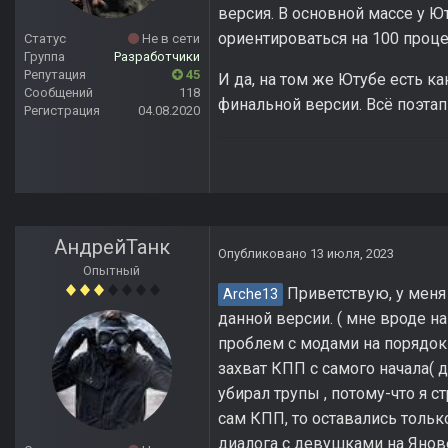
версия. В основной массе у Ю
ориентироваться на 100 проце
Статус
Не в сети
Группа
Разработчики
Репутация
45
И да, на том же Ютубе есть к
Сообщений
118
финальной версии. Всё поэтап
Регистрация
04.08.2020
АндрейТанк
Опубликовано
13 июля, 2023
Опытный
Приветствую, у меня 
Arche13
данной версии. ( мне вроде на
проблем с модами на порядок
захват КПП с самого начала( 
убирал трупы , потому-что я 
сам КПП, то оставались только
диалога с девушками на Янове