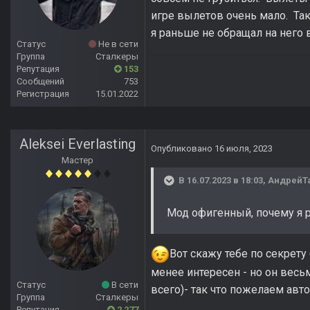
игре вылетов очень мало. Та
я раньше не обращал на него 
Статус
Не в сети
Группа
Сталкеры
Репутация
153
Сообщений
753
Регистрация
15.01.2022
Aleksei Everlasting
Опубликовано
16 июля, 2023
Мастер
В 16.07.2023 в 18:03,
АндрейТ
Мод офигенный, почему я р
Вот скажу тебе по секрету
менее интересен - но он вес
Статус
В сети
всего)- так что пожелаем авто
Группа
Сталкеры
Репутация
2 277