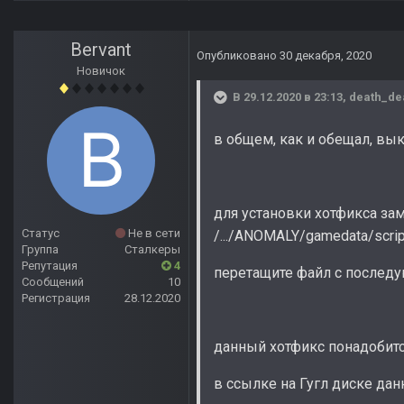
Bervant
Опубликовано
30 декабря, 2020
Новичок
В 29.12.2020 в 23:13,
death_de
в общем, как и обещал, в
для установки хотфикса зам
Статус
Не в сети
/.../ANOMALY/gamedata/scrip
Группа
Сталкеры
Репутация
4
перетащите файл с послед
Сообщений
10
Регистрация
28.12.2020
данный хотфикс понадобится
в ссылке на Гугл диске да