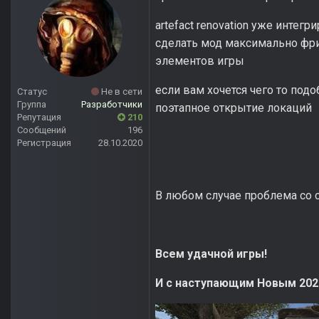
artefact renovation уже интег
сделать мод максимально фри
элементов игры
если вам хочется чего то подо
Статус
Не в сети
Группа
Разработчики
поэтапное открытие локаций
Репутация
210
Сообщений
196
Регистрация
28.10.2020
В любом случае проблема со с
Всем удачной игры!
И с наступающим Новым 202