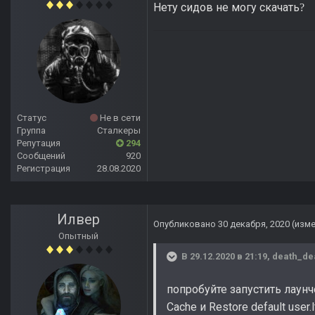
Нету сидов не могу скачать
?
Статус
Не в сети
Группа
Сталкеры
Репутация
294
Сообщений
920
Регистрация
28.08.2020
Илвер
Опубликовано
30 декабря, 2020
(изм
Опытный
В 29.12.2020 в 21:19,
death_de
попробуйте запустить лаунч
Cache и Restore default user.l