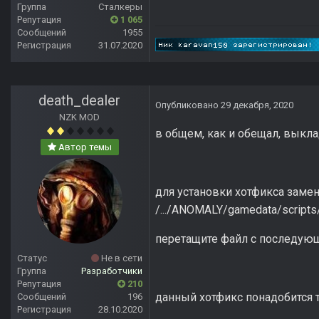
Группа
Сталкеры
Репутация
1 065
Сообщений
1955
Регистрация
31.07.2020
death_dealer
Опубликовано
29 декабря, 2020
NZK MOD
в общем, как и обещал, выкл
Автор темы
для установки хотфикса замени
/.../ANOMALY/gamedata/scripts
перетащите файл с последую
Статус
Не в сети
Группа
Разработчики
Репутация
210
данный хотфикс понадобится т
Сообщений
196
Регистрация
28.10.2020