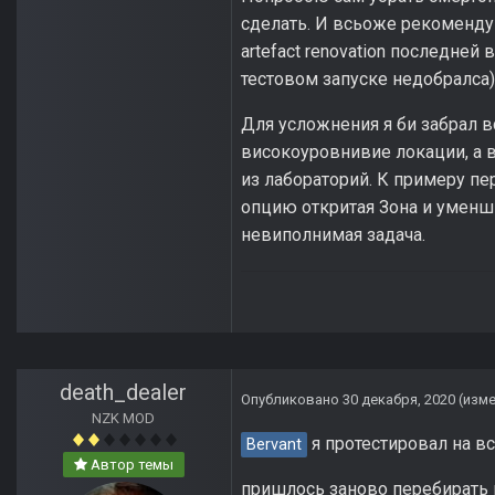
сделать. И всьоже рекоменду
artefact renovation последней
тестовом запуске недобралса)
Для усложнения я би забрал в
високоуровнивие локации, а 
из лабораторий. К примеру пе
опцию откритая Зона и уменш
невиполнимая задача.
death_dealer
Опубликовано
30 декабря, 2020
(изм
NZK MOD
я протестировал на вс
Bervant
Автор темы
пришлось заново перебирать 