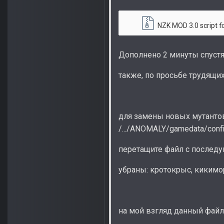
NZK MOD 3.0 script fi
Дополнено 2 минуты спуст
также, по просьбе трудящ
для замены новых мутантов 
/.../ANOMALY/gamedata/conf
перетащите файл с послед
убраны: кротокрыс, кикимор
на мой взгляд данный файл 