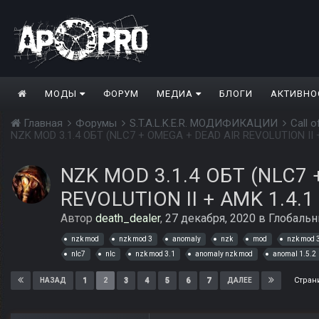
МОДЫ
ФОРУМ
МЕДИА
БЛОГИ
АКТИВНО
Главная
Форумы
S.T.A.L.K.E.R. МОДИФИКАЦИИ
Call 
NZK MOD 3.1.4 ОБТ (NLC7 
REVOLUTION II + AMK 1.4.
Автор
death_dealer
,
27 декабря, 2020
в
Глобаль
nzk mod
nzk mod 3
anomaly
nzk
mod
nzk mod 
nlc7
nlc
nzk mod 3.1
anomaly nzk mod
anomal 1.5.2
Стран
1
2
3
4
5
6
7
НАЗАД
ДАЛЕЕ