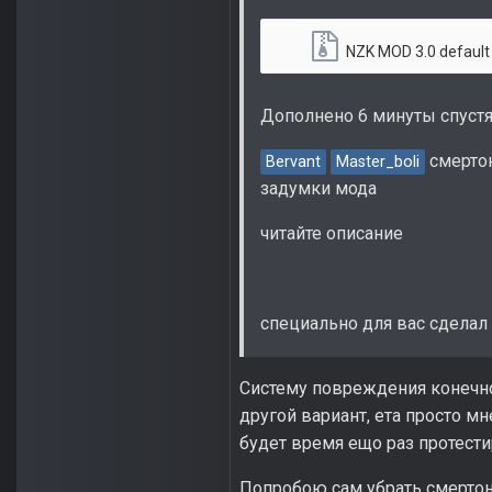
NZK MOD 3.0 default m
Дополнено 6 минуты спуст
смертон
Bervant
Master_boli
задумки мода
читайте описание
специально для вас сделал 
Систему повреждения конечно
другой вариант, ета просто мн
будет время ещо раз протести
Попробою сам убрать смертон