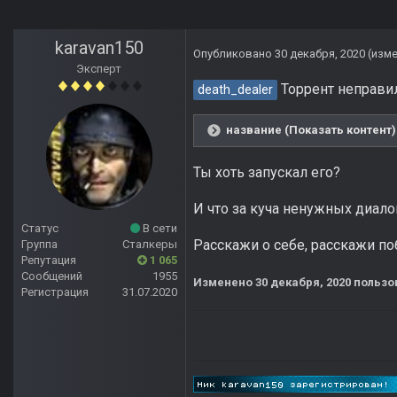
karavan150
Опубликовано
30 декабря, 2020
(изм
Эксперт
Торрент неправи
death_dealer
название (Показать контент)
Ты хоть запускал его?
И что за куча ненужных диало
Статус
В сети
Расскажи о себе, расскажи поб
Группа
Сталкеры
Репутация
1 065
Сообщений
1955
Изменено
30 декабря, 2020
пользо
Регистрация
31.07.2020