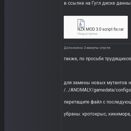
в ссылке на Гугл диске данн
NZK MOD 3.0 script fix.rar
Недоступно
Дополнено 2 минуты спустя
также, по просьбе трудящих
для замены новых мутантов на
/.../ANOMALY/gamedata/config
перетащите файл с последую
убраны: кротокрыс, кикимора,