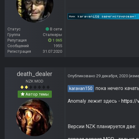
Статус
В сети
Группа
Сталкеры
Репутация
1 065
Сообщений
1955
Регистрация
31.07.2020
death_dealer
Опубликовано
29 декабря, 2020
(изм
NZK MOD
пока нечего качать
karavan150
Автор темы
Anomaly лежит здесь -
https:/
Версии NZK планируется две: