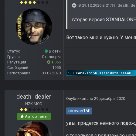
В 29.12.2020 в 21:19,
death_de
вторая версия STANDALONE 
Вот такое мне и нужно. У меня
Статус
В сети
Группа
Сталкеры
Репутация
1 065
Сообщений
1955
Регистрация
31.07.2020
death_dealer
Опубликовано
29 декабря, 2020
NZK MOD
karavan150
Автор темы
увы, придется немного подожд
я торопился с релизом до нов