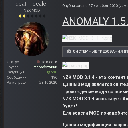
death_dealer
Опубликовано
27 декабря, 2020
(изм
NZK MOD
ANOMALY 1.5.
СИСТЕМНЫЕ ТРЕБОВАНИЯ (По
Статус
Не в сети
Группа
Разработчики
Репутация
210
NZK MOD 3.1.4 - это контент
Сообщений
196
Регистрация
28.10.2020
Данный мод является синтез
Прохождение мода со всеми 
NZK MOD 3.1.4 использует Ano
будет!
Для версии MOD понадобится
Данная модификация направл