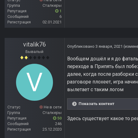
Группа
Сталкеры
Репутация
1
Сообщений
6
Регистрация
02.01.2021
vitalik76
Опубликовано
3 января, 2021
(измен
Бывалый
Вообщем дошёл и я до фатальн
переходе в Припять был побе
далее, когда после разборки
разговоре плохеет, игра начи
вылетает с таким логом
Показать контент
Статус
Не в сети
Группа
Сталкеры
Здесь существует какое то ре
Репутация
50
Сообщений
246
Регистрация
25.12.2020