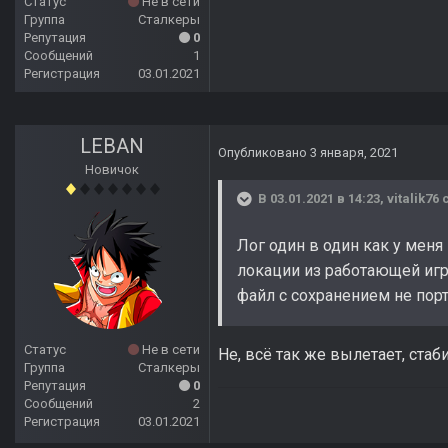
Статус
Не в сети
Группа
Сталкеры
Репутация
0
Сообщений
1
Регистрация
03.01.2021
LEBAN
Опубликовано
3 января, 2021
Новичок
В 03.01.2021 в 14:23,
vitalik76
с
Лог один в один как у меня
локации из работающей игры
файл с сохранением не порт
Статус
Не в сети
Не, всё так же вылетает, стаб
Группа
Сталкеры
Репутация
0
Сообщений
2
Регистрация
03.01.2021