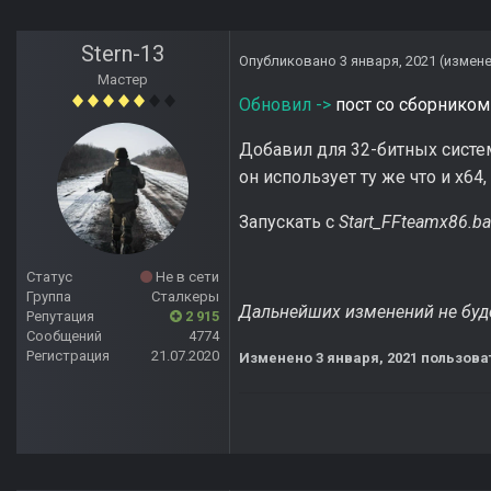
Stern-13
Опубликовано
3 января, 2021
(измен
Мастер
Обновил ->
пост со сборником
Добавил для 32-битных систе
он использует ту же что и x64
Запускать с
Start_FFteamx86.ba
Статус
Не в сети
Группа
Сталкеры
Дальнейших изменений не буд
Репутация
2 915
Сообщений
4774
Регистрация
21.07.2020
Изменено
3 января, 2021
пользоват