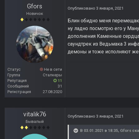
Gfors
Опубликовано
3 января, 2021
Новичок
Блин обидно меня перемещают
ну ладно посмотрю его у Ману
дополнения Каменные сердца п
саундтрек из Ведьмака 3 инфа
демоны и тоже исполняют жела
Статус
Не в сети
Группа
Сталкеры
Репутация
11
Сообщений
31
Регистрация
27.08.2020
vitalik76
Опубликовано
3 января, 2021
Бывалый
В 03.01.2021 в 18:35,
Gfors
ска