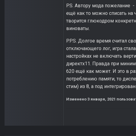
P.S. Автору мода пожелание -
ещё как то можно списать на чт
творится глюкодром конкретн
виноваты.
P.P.S. Долгое время считал с
отключающего лог, игра стала 
настройках не включать верт
директх11. Правда при миним
620 ещё как может. И это в р
потреблению памяти, то диспет
стим) из 8, а под интегриров
Изменено
3 января, 2021
пользоват