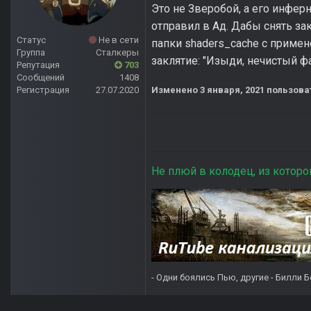
Это не Зверобой, а его инфер
отправил в Ад. Дабы снять за
Статус
Не в сети
папки shaders_cache с приме
Группа
Сталкеры
заклятие: "Изыди, нечистый фа
Репутация
703
Сообщений
1408
Регистрация
27.07.2020
Изменено
3 января, 2021
пользова
Не плюй в колодец, из которо
- Одни боялись Пью, другие - Билли Б