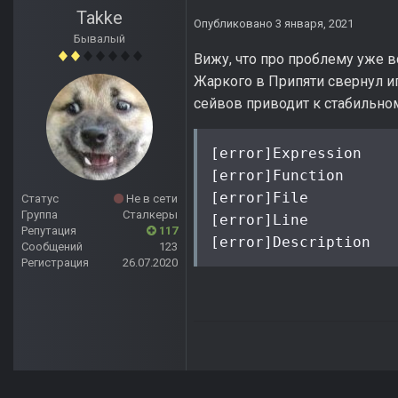
Takke
Опубликовано
3 января, 2021
Бывалый
Вижу, что про проблему уже в
Жаркого в Припяти свернул иг
сейвов приводит к стабильном
[error]Expression    
[error]Function      
[error]File          
Статус
Не в сети
Группа
Сталкеры
[error]Line          
Репутация
117
[error]Description   
Сообщений
123
Регистрация
26.07.2020