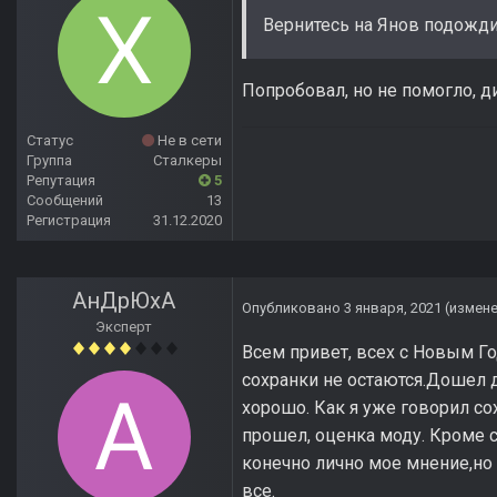
Вернитесь на Янов подожди
Попробовал, но не помогло, диа
Статус
Не в сети
Группа
Сталкеры
Репутация
5
Сообщений
13
Регистрация
31.12.2020
АнДрЮхА
Опубликовано
3 января, 2021
(измен
Эксперт
Всем привет, всех с Новым Го
сохранки не остаются.Дошел д
хорошо. Как я уже говорил со
прошел, оценка моду. Кроме с
конечно лично мое мнение,но С
все.