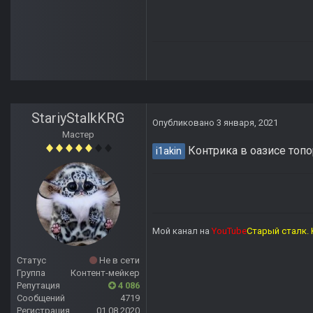
StariyStalkKRG
Опубликовано
3 января, 2021
Мастер
Контрика в оазисе топ
i1akin
Мой канал на
YouTube
Старый сталк. 
Статус
Не в сети
Группа
Контент-мейкер
Репутация
4 086
Сообщений
4719
Регистрация
01.08.2020