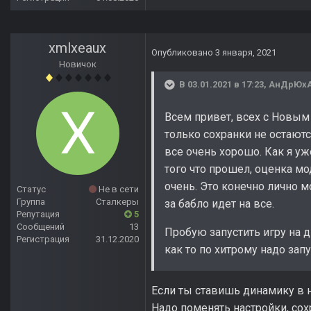
xmlxeaux
Опубликовано
3 января, 2021
Новичок
В 03.01.2021 в 17:23,
АнДрЮх
Всем привет, всех с Новым 
только сохранки не остают
все очень хорошо. Как я уж
того что прошел, оценка мо
очень. Это конечно лично м
Статус
Не в сети
Группа
Сталкеры
за бабло идет на все.
Репутация
5
Сообщений
13
Пробую запустить игру на д
Регистрация
31.12.2020
как то по хитрому надо запу
Если ты ставишь динамику в на
Надо поменять настройки, сохр