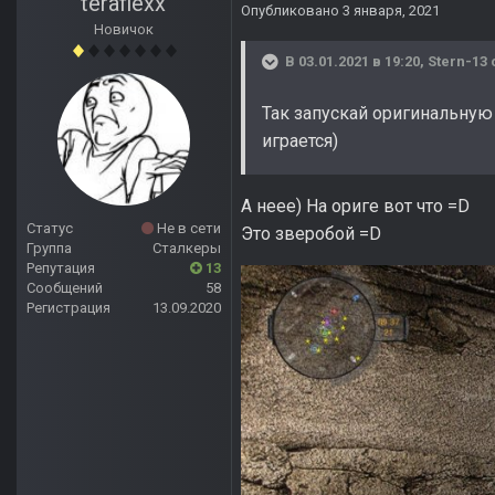
teraflexx
Опубликовано
3 января, 2021
Новичок
В 03.01.2021 в 19:20,
Stern-13
Так запускай оригинальную
играется)
А неее) На ориге вот что =D
Статус
Не в сети
Это зверобой =D
Группа
Сталкеры
Репутация
13
Сообщений
58
Регистрация
13.09.2020