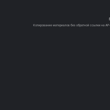
Копирование материалов без обратной ссылки на AP-PR