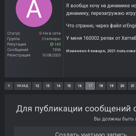
Я вообще хочу на динамике но
динамику, перезагружаю игру, 
Что странно, через файл xrEng
Статус
Не в сети
У меня 160002 репак от Хаттаб
Группа
Сталкеры
Репутация
165
Сообщений
1306
Изменено
4 января, 2021
пользова
Регистрация
10.08.2020
12
13
14
15
16
17
18
19
20
21
НАЗАД
Для публикации сообщений с
Вы должны быть п
Создать учетную запись