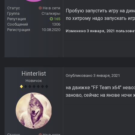
Статус
Не в сети
Пробую запустить игру на дина
Группа
Сталкеры
по хитрому надо запускать игр
Репутация
165
Сообщений
1306
Регистрация
10.08.2020
Изменено
3 января, 2021
пользова
Hinterlist
Опубликовано
3 января, 2021
Новичок
на движке "FF Team х64" нево
заново, сейчас на янове ночи
Статус
Не в сети