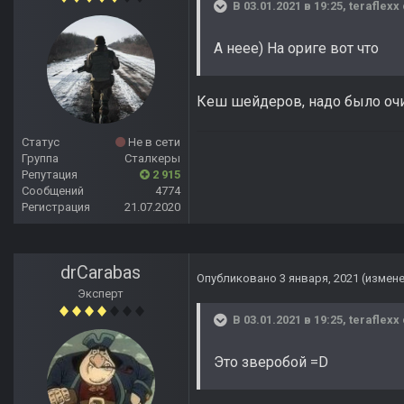
В 03.01.2021 в 19:25,
teraflexx
А неее) На ориге вот что
Кеш шейдеров, надо было очи
Статус
Не в сети
Группа
Сталкеры
Репутация
2 915
Сообщений
4774
Регистрация
21.07.2020
drCarabas
Опубликовано
3 января, 2021
(измен
Эксперт
В 03.01.2021 в 19:25,
teraflexx
Это зверобой =D