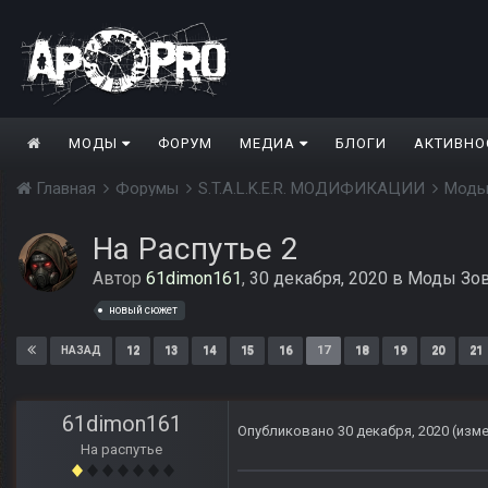
МОДЫ
ФОРУМ
МЕДИА
БЛОГИ
АКТИВНО
Главная
Форумы
S.T.A.L.K.E.R. МОДИФИКАЦИИ
Моды
На Распутье 2
Автор
61dimon161
,
30 декабря, 2020
в
Моды Зов
новый сюжет
12
13
14
15
16
17
18
19
20
21
НАЗАД
61dimon161
Опубликовано
30 декабря, 2020
(изм
На распутье