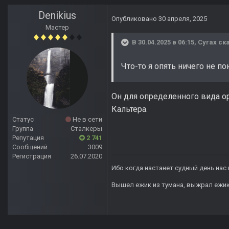
Denikius
Опубликовано
30 апреля, 2025
Мастер
В 30.04.2025 в 06:15,
Cyrax
ска
Что-то я опять ничего не п
Он для определенного вида о
Кальтера.
Статус
Не в сети
Группа
Сталкеры
Репутация
2 741
Сообщений
3009
Регистрация
26.07.2020
Ибо когда настанет судный день нас 
Вышел ежик из тумана, выжрал ежик п