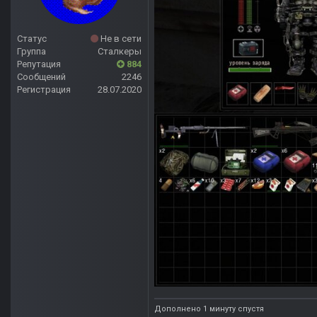
Статус
Не в сети
Группа
Сталкеры
Репутация
884
Сообщений
2246
Регистрация
28.07.2020
Дополнено 1 минуту спустя