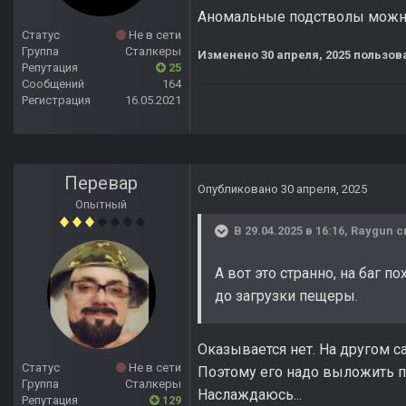
Аномальные подстволы можно 
Статус
Не в сети
Группа
Сталкеры
Изменено
30 апреля, 2025
пользова
Репутация
25
Сообщений
164
Регистрация
16.05.2021
Перевар
Опубликовано
30 апреля, 2025
Опытный
В 29.04.2025 в 16:16,
Raygun
с
А вот это странно, на баг 
до загрузки пещеры.
Оказывается нет. На другом с
Статус
Не в сети
Поэтому его надо выложить пе
Группа
Сталкеры
Наслаждаюсь...
Репутация
129