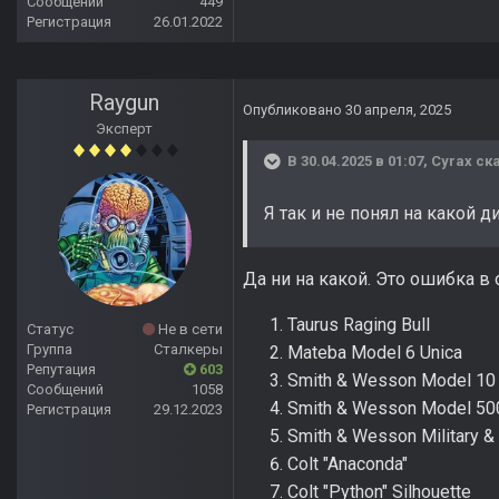
Сообщений
449
Регистрация
26.01.2022
Raygun
Опубликовано
30 апреля, 2025
Эксперт
В 30.04.2025 в 01:07,
Cyrax
ска
Я так и не понял на какой д
Да ни на какой. Это ошибка в 
Taurus Raging Bull
Статус
Не в сети
Группа
Сталкеры
Mateba Model 6 Unica
Репутация
603
Smith & Wesson Model 10
Сообщений
1058
Smith & Wesson Model 50
Регистрация
29.12.2023
Smith & Wesson Military &
Colt "Anaconda"
Colt "Python" Silhouette