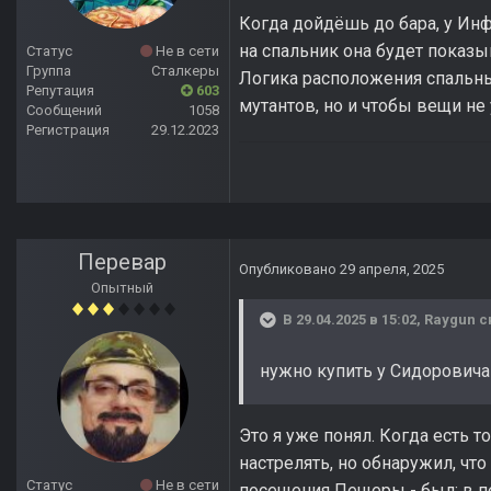
Когда дойдёшь до бара, у Ин
на спальник она будет показы
Статус
Не в сети
Группа
Сталкеры
Логика расположения спальных
Репутация
603
мутантов, но и чтобы вещи не 
Сообщений
1058
Регистрация
29.12.2023
Перевар
Опубликовано
29 апреля, 2025
Опытный
В 29.04.2025 в 15:02,
Raygun
с
нужно купить у Сидорович
Это я уже понял. Когда есть т
настрелять, но обнаружил, чт
Статус
Не в сети
посещения Пещеры - был; в пе