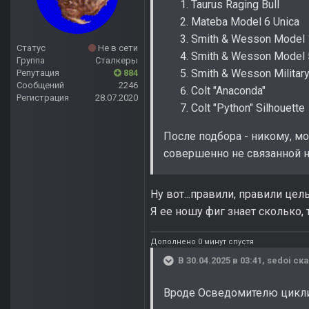
Taurus Raging Bull
Mateba Model 6 Unica
Smith & Wesson Model 
Статус
Не в сети
Smith & Wesson Model
Группа
Сталкеры
Smith & Wesson Military
Репутация
884
Сообщений
2246
Colt "Anaconda"
Регистрация
28.07.2020
Colt "Python" Silhouette
После подбора - никому, м
совершенно не связанной н
Ну вот...правили, правили цел
Я ее ношу фиг знает сколько, 
Дополнено 0 минут спустя
В 30.04.2025 в 03:41,
sedoi
ска
Вроде Осведомителю циклич