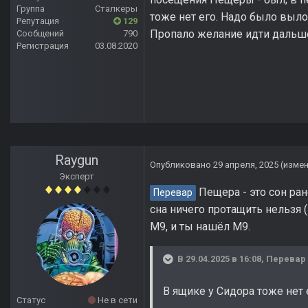
Группа
Сталкеры
тоже нет его. Надо было выл
Репутация
129
Пропало желание идти дальш
Сообщений
790
Регистрация
03.08.2020
Raygun
Опубликовано
29 апреля, 2025
(изме
Эксперт
Пещера - это сон ран
Перевар
сна ничего протащить нельзя 
M9, и ты нашёл M9.
В 29.04.2025 в 16:08,
Перевар
В ящике у Сидора тоже нет 
Статус
Не в сети