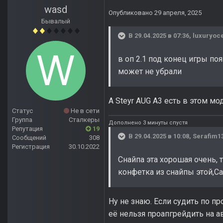
wasd
Опубликовано
29 апреля, 2025
Бывалый
В 29.04.2025 в 07:36,
luxuryoc
в оп 2.1 под конец игры по
может не убрали
А Steyr AUG A3 есть в этом мо
Статус
Не в сети
Группа
Сталкеры
Дополнено 3 минуты спустя
Репутация
19
В 29.04.2025 в 10:08,
Serafim1
Сообщений
308
Регистрация
30.10.2022
Снайпа эта хорошая очень, 
конфетка из снайпы этой,Cа
Ну не знаю. Если судить по 
её нельзя проапгрейдить на а