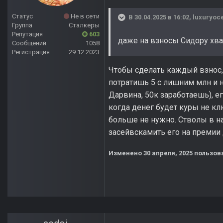
Статус
Не в сети
В 30.04.2025 в 16:02,
luxuryoc
Группа
Сталкеры
Репутация
603
даже на взносы Сидору хват
Сообщений
1058
Регистрация
29.12.2023
Чтобы сделать каждый взнос, 
потратишь 5 с лишним млн и н
Дарвина, 50к заработаешь), е
когда денег будет куры не клю
больше не нужно. Стволы в на
засейвскамить его на премии
Изменено
30 апреля, 2025
пользов