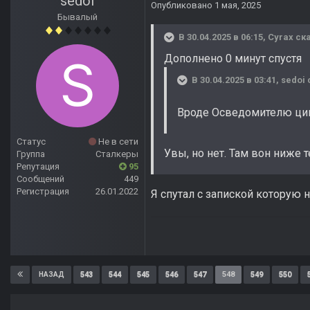
sedoi
Опубликовано
1 мая, 2025
Бывалый
В 30.04.2025 в 06:15,
Cyrax
ска
Дополнено 0 минут спустя
В 30.04.2025 в 03:41,
sedoi
Вроде Осведомителю цик
Статус
Не в сети
Увы, но нет. Там вон ниже т
Группа
Сталкеры
Репутация
95
Сообщений
449
Регистрация
26.01.2022
Я спутал с запиской которую
543
544
545
546
547
548
549
550
НАЗАД