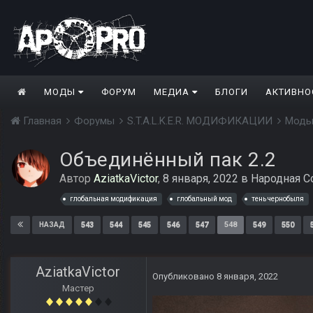
МОДЫ
ФОРУМ
МЕДИА
БЛОГИ
АКТИВНО
Главная
Форумы
S.T.A.L.K.E.R. МОДИФИКАЦИИ
Моды
Объединённый пак 2.2
Автор
AziatkaVictor
,
8 января, 2022
в
Народная С
глобальная модификация
глобальный мод
тень чернобыля
543
544
545
546
547
548
549
550
НАЗАД
AziatkaVictor
Опубликовано
8 января, 2022
Мастер