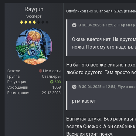
Raygun
Опубликовано
30 апреля, 2025
(изме
Эксперт
В 30.04.2025 в 12:57,
Перевар
Оказывается нет. На друго
ножа. Поэтому его надо в
На баг это всё же сильно пох
Статус
Не в сети
любого другого. Там просто 
Группа
Сталкеры
Репутация
603
В 30.04.2025 в 12:54,
Flyzo
ска
Сообщений
1058
Регистрация
29.12.2023
ргм кастет
Багнутая штука. Без разницы
всегда Снежок. А он слабеньк
Василия стоит почку.