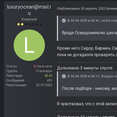
luxuryocean@mail.r
Опубликовано
30 апреля, 2025
(изме
u
Бывалый
В 30.04.2025 в 03:41,
sedoi
ска
Вроде Осведомителю циклич
Кроме него Сидор, Бармен, С
пока не догадался проверять 
Статус
Не в сети
Дополнено 3 минуты спустя
Группа
Сталкеры
Репутация
45
В 30.04.2025 в 04:11,
Raygun
с
Сообщений
451
Регистрация
22.07.2023
После подбора - никому, 
Я чувствовал, что с этой запис