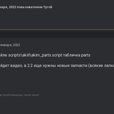
варя, 2022
пользователем Tyrob
 января, 2022
ле scripts\akill\akim_parts.script табличка parts
йдет видео, в 2.2 еще нужны новые запчасти (всякие лапк
ом приближаешь свой закат