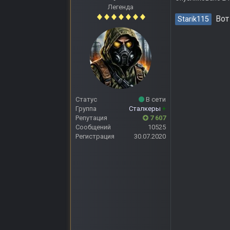
Легенда
Вот 
Starik115
Статус
В сети
Группа
Сталкеры
+
Репутация
7 607
Сообщений
10525
Регистрация
30.07.2020