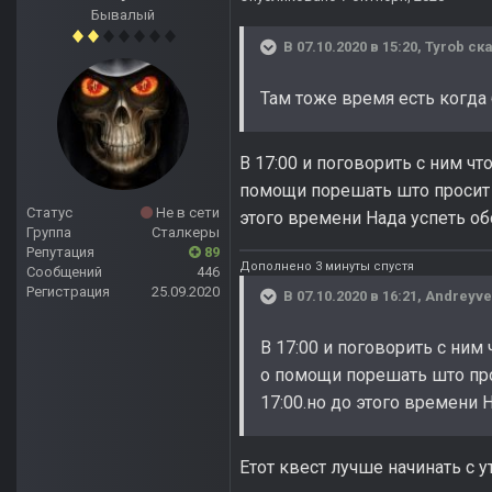
Бывалый
В 07.10.2020 в 15:20,
Tyrob
ска
Там тоже время есть когда 
В 17:00 и поговорить с ним чт
помощи порешать што просит б
Статус
Не в сети
этого времени Нада успеть об
Группа
Сталкеры
Репутация
89
Дополнено 3 минуты спустя
Сообщений
446
Регистрация
25.09.2020
В 07.10.2020 в 16:21,
Andreyve
В 17:00 и поговорить с ним
о помощи порешать што прос
17:00.но до этого времени 
Етот квест лучше начинать с ут