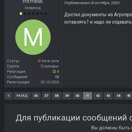
mrmeat
Опубликовано
8 октября, 2020
Новичок
Достал документы из Агропром
оставлять? и надо ли отдават
Статус
Не в сети
Группа
Сталкеры
Репутация
8
Сообщений
58
Регистрация
02.10.2020
36
37
38
39
40
41
42
43
44
45
НАЗАД
Для публикации сообщений с
Вы должны быть п