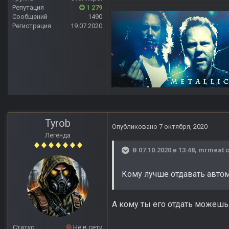
Репутация
1 279
Сообщений
1490
Регистрация
19.07.2020
Tyrob
Опубликовано
7 октября, 2020
Легенда
В 07.10.2020 в 13:48,
mrmeat
с
Кому лучше отдавать авто
А кому ты его отдать можешь
Статус
Не в сети