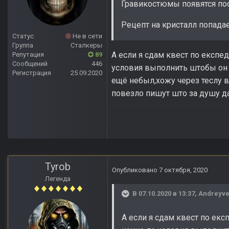
Гравикостюмы появятся пос
Рецепт на кристалл попадае
Статус
Не в сети
Группа
Сталкеры
А если я сдам квест по експе
Репутация
89
Сообщений
446
условия выполнить штобы он 
Регистрация
25.09.2020
ещё небыл,хожу через теслу в
повезло пишут што за душу дал
Tyrob
Опубликовано
7 октября, 2020
Легенда
В 07.10.2020 в 13:37,
Andreyve
А если я сдам квест по ек