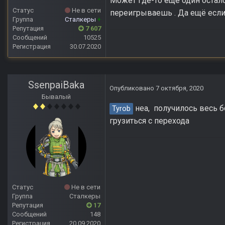
Может где-то ещё один осталс
Статус
Не в сети
переигрываешь . Да ещё если
Группа
Сталкеры
+
Репутация
7 607
Сообщений
10525
Регистрация
30.07.2020
SsenpaiBaka
Опубликовано
7 октября, 2020
Бывалый
неа, получилось весь б
Tyrob
грузиться с перехода
Статус
Не в сети
Группа
Сталкеры
Репутация
17
Сообщений
148
Регистрация
20.09.2020