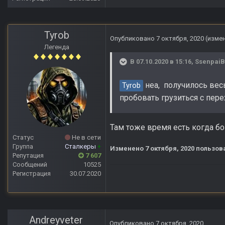
Tyrob
Опубликовано
7 октября, 2020
(изме
Легенда
В 07.10.2020 в 15:16,
Ssenpai
неа, получилось весь
Tyrob
пробовать грузиться с пере
Там тоже время есть когда бой
Статус
Не в сети
Группа
Сталкеры
+
Изменено
7 октября, 2020
пользова
Репутация
7 607
Сообщений
10525
Регистрация
30.07.2020
Andreyveter
Опубликовано
7 октября, 2020