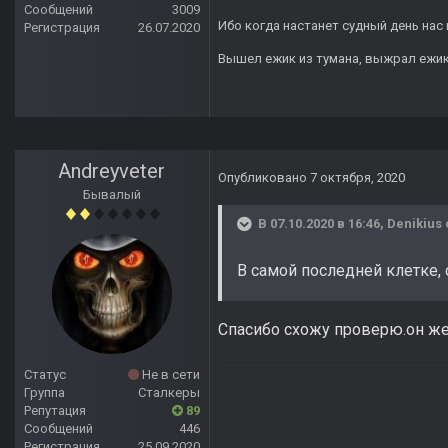
Сообщений
3009
Ибо когда настанет судный день нас 
Регистрация
26.07.2020
Вышел ежик из тумана, выжрал ежик п
Andreyveter
Опубликовано
7 октября, 2020
Бывалый
В 07.10.2020 в 16:46,
Denikius
В самой последней клетке, 
Спасибо схожу проверю.он же 
Статус
Не в сети
Группа
Сталкеры
Репутация
89
Сообщений
446
Регистрация
25.09.2020