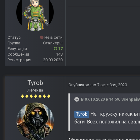
Статус
Не в сети
Группа
Сталкеры
Репутация
17
Сообщений
148
Регистрация
20.09.2020
Tyrob
Опубликовано
7 октября, 2020
Легенда
В 07.10.2020 в 14:59,
Ssenpai
Не, кружку никак впа
Tyrob
баги. Всех положил на свал