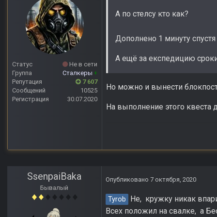
А по стелсу кто как?
Дополнено 1 минуту спустя
А ещё за експедицию сроки
Статус
Не в сети
Группа
Сталкеры
+
Репутация
7 607
Но можно и вынести блокпост 
Сообщений
10525
Регистрация
30.07.2020
На выполнение этого квеста да
SsenpaiBaka
Опубликовано
7 октября, 2020
Бывалый
Не, кружку никак впарит
Tyrob
Всех положил на свалке, а Бе