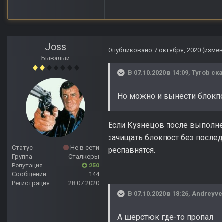
Joss
Опубликовано
7 октября, 2020
(изме
Бывалый
В 07.10.2020 в 14:09,
Tyrob
ска
Но можно и вынести блокпо
Если Кузнецов после выполне
зачищать блокпост без послед
Статус
Не в сети
респавнятся.
Группа
Сталкеры
Репутация
250
Сообщений
144
Регистрация
28.07.2020
В 07.10.2020 в 18:26,
Andreyve
А шерстюк где-то пропал