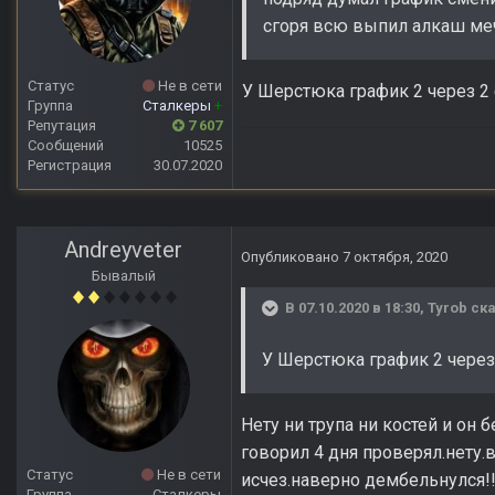
сгоря всю выпил алкаш м
Статус
Не в сети
У Шерстюка график 2 через 2 
Группа
Сталкеры
+
Репутация
7 607
Сообщений
10525
Регистрация
30.07.2020
Andreyveter
Опубликовано
7 октября, 2020
Бывалый
В 07.10.2020 в 18:30,
Tyrob
ска
У Шерстюка график 2 через 
Нету ни трупа ни костей и он
говорил 4 дня проверял.нету.
Статус
Не в сети
исчез.наверно дембельнулся!!
Группа
Сталкеры