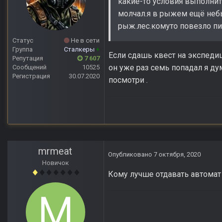
какие-то условия выполнит
молчал.я в рыжем ещё небы
рыж.лес.комуто повезло пиш
Статус
Не в сети
Группа
Сталкеры
+
Если сдашь квест на экспедиц
Репутация
7 607
он уже раз семь попадал я ду
Сообщений
10525
Регистрация
30.07.2020
посмотри .
mrmeat
Опубликовано
7 октября, 2020
Новичок
Кому лучше отдавать автомат