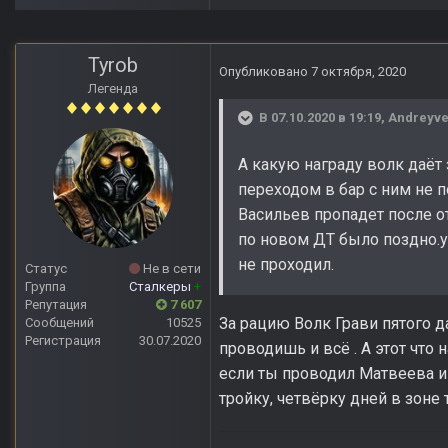
Tyrob
Опубликовано
7 октября, 2020
Легенда
В 07.10.2020 в 19:19,
Andreyve
А какую награду волк даёт
переходом в бар с ним не 
Васильев пропадет после от
по новом ДТ было поздно.уж
не проходил.
Статус
Не в сети
Группа
Сталкеры
+
Репутация
7 607
За рацию Волк Грави пятого да
Сообщений
10525
Регистрация
30.07.2020
проводишь и всё . А этот что 
если ты проводил Матвеева и
тройку, четвёрку дней в зоне т