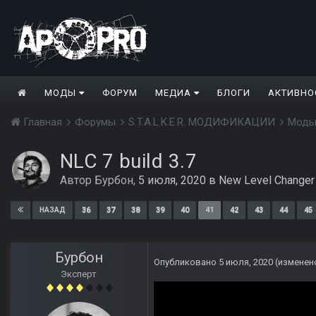
МОДЫ
ФОРУМ
МЕДИА
БЛОГИ
АКТИВНО
Главная
Форумы
S.T.A.L.K.E.R. МОДИФИКАЦИИ
Моды
NLC 7 build 3.7
Автор
Бурбон
,
5 июля, 2020
в
New Level Changer
36
37
38
39
40
41
42
43
44
45
НАЗАД
Бурбон
Опубликовано
5 июля, 2020
(изменен
Эксперт