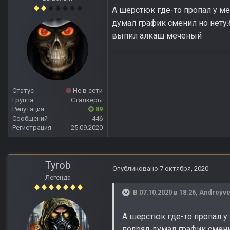
А шерстюк где-то пропал у ме
думал график сменил но нету.
выпил алкаш меченый
Статус
Не в сети
Группа
Сталкеры
Репутация
89
Сообщений
446
Регистрация
25.09.2020
Tyrob
Опубликовано
7 октября, 2020
Легенда
В 07.10.2020 в 18:26,
Andreyve
А шерстюк где-то пропал у
подряд думал график сменил