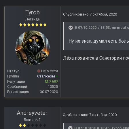
Tyrob
Опубликовано
7 октября, 2020
Легенда
В 07.10.2020 в 13:53,
mrmeat
с
Ну не знал, думал есть бол
Лёха появится в Санатории по
Статус
Не в сети
Группа
Сталкеры
+
Репутация
7 607
Сообщений
10525
Регистрация
30.07.2020
Andreyveter
Опубликовано
7 октября, 2020
Бывалый
В 07.10.2020 в 13:46,
Tyrob
ска