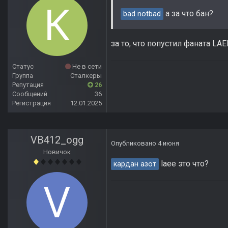
а за что бан?
bad notbad
за то, что попустил фаната LAE
Статус
Не в сети
Группа
Сталкеры
Репутация
26
Сообщений
36
Регистрация
12.01.2025
VB412_ogg
Опубликовано
4 июня
Новичок
laee это что?
кардан азот