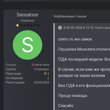
Sensation
Опубликовано
5 июня
Новичок
В 03.05.2026 в 13:14,
Vant
сказ
опять то же самое
Глушилка Монолита отключе
ПДА последней модели. Вс
Статус
Не в сети
В случае, если вме же проп
Группа
Сталкеры
Репутация
4
возврат на экран взлома
Сообщений
2
Регистрация
04.06.2026
Без ПДА и его функционала
Прошу помощи.
Спасибо