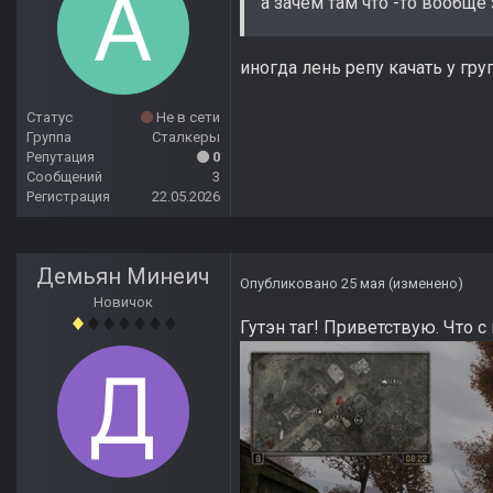
а зачем там что -то вообще 
иногда лень репу качать у гр
Статус
Не в сети
Группа
Сталкеры
Репутация
0
Сообщений
3
Регистрация
22.05.2026
Демьян Минеич
Опубликовано
25 мая
(изменено)
Новичок
Гутэн таг! Приветствую. Что