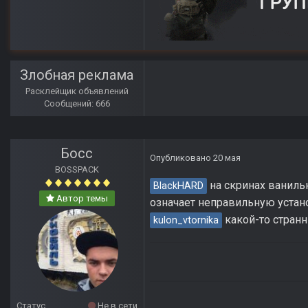
Злобная реклама
Расклейщик объявлений
Сообщений: 666
Босс
Опубликовано
20 мая
BOSSPACK
на скринах ваниль
BlackHARD
Автор темы
означает неправильную устан
какой-то странн
kulon_vtornika
Статус
Не в сети