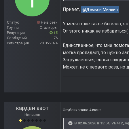
Привет,
@Демьян Минеич
Статус
Не в сети
У меня тоже такое бывало, эт
Группа
Сталкеры
От этого никак не избавиться(
Репутация
15
Сообщений
76
Регистрация
20.05.2024
Единственное, что мне помога
метка пропадает, то нужно заг
Загружаешься, снова заходиш
Может, не с первого раза, но
кардан азот
Опубликовано
4 июня
Новичок
В 02.06.2026 в 13:04,
VB412_o