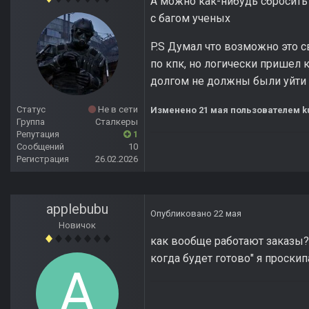
А можно как-нибудь сбросить 
с багом ученых
P.S Думал что возможно это 
по кпк, но логически пришел 
долгом не должны были уйти 
Статус
Не в сети
Изменено
21 мая
пользователем ku
Группа
Сталкеры
Репутация
1
Сообщений
10
Регистрация
26.02.2026
applebubu
Опубликовано
22 мая
Новичок
как вообще работают заказы?
когда будет готово" я проски