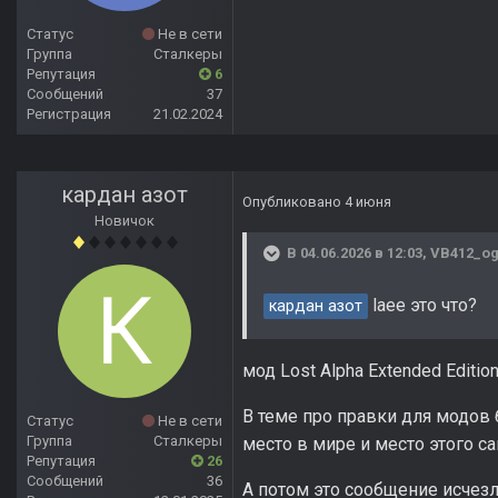
Статус
Не в сети
Группа
Сталкеры
Репутация
6
Сообщений
37
Регистрация
21.02.2024
кардан азот
Опубликовано
4 июня
Новичок
В 04.06.2026 в 12:03,
VB412_o
laee это что?
кардан азот
мод Lost Alpha Extended Editio
В теме про правки для модов 
Статус
Не в сети
Группа
Сталкеры
место в мире и место этого с
Репутация
26
Сообщений
36
А потом это сообщение исчезл