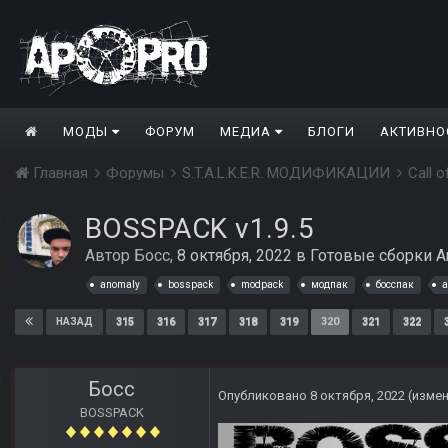
МОДЫ
ФОРУМ
МЕДИА
БЛОГИ
АКТИВНО
Главная
Форумы
S.T.A.L.K.E.R. МОДИФИКАЦИИ
Call 
BOSSPACK v1.9.5
Автор
Босс
,
8 октября, 2022
в
Готовые сборки A
anomaly
bosspack
modpack
модпак
босспак
а
315
316
317
318
319
320
321
322
НАЗАД
Босс
Опубликовано
8 октября, 2022
(изме
BOSSPACK