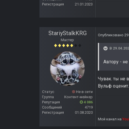
Регистрация
21.01.2023
StariyStalkKRG
Опубликовано
29
Мастер
В 29.04.202
Автору - не
Чувак. ты не 
Вульф оценит
Статус
Не в сети
Группа
Контент-мейкер
Репутация
4 086
Сообщений
4719
Регистрация
01.08.2020
Мой канал на
You