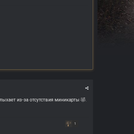
лыхает из-за отсутствия миникарты
.
🤣
1