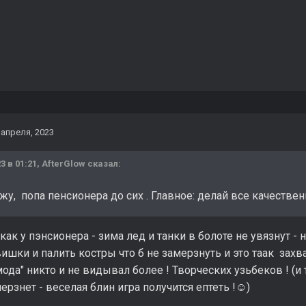
 апреля, 2023
3 в 01:21,
AfterGlow
сказал:
у, попа пенсионера до сих . Главное: делай все качествен
 как у пэнсионера - зима лед и танки в болоте не увязнут 
ишки и палить костры что б не замерзнуть и это таак зах
ода" никто и не видывал более ! Творческих узьбеков ! (и 
ерзнет - веселая блин игра получится ептеть !
)
☺️