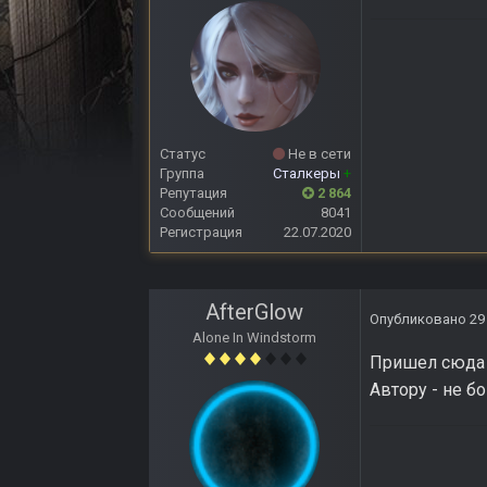
Статус
Не в сети
Группа
Сталкеры
+
Репутация
2 864
Сообщений
8041
Регистрация
22.07.2020
AfterGlow
Опубликовано
29
Alone In Windstorm
Пришел сюда п
Автору - не б