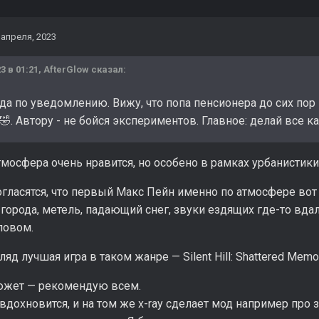
 апреля, 2023
3 в 01:21,
AfterGlow
сказал:
а по уведомлению. Вижу, что попа пенсионера до сих пор 
. Автору - не бойся экспериментов. Главное: делай все к
🤣
мосфера очень нравится, но особено в рамках урбанистики, 
огласятся, что первый Макс Пейн именно по атмосфере вот
орода, метель, падающий снег, звуки ездящих где-то вда
ловом.
ляд лучшая игра в таком жанре — Silent Hill: Shattered Memo
южет — рекомендую всем.
вдохновится, и на том же x-ray сделает мод например про 