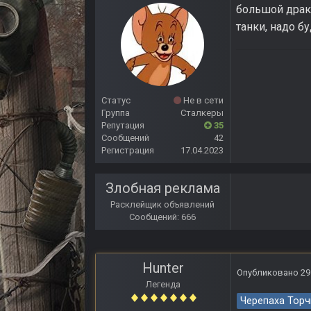
большой драки
танки, надо б
Статус
Не в сети
Группа
Сталкеры
Репутация
35
Сообщений
42
Регистрация
17.04.2023
Злобная реклама
Расклейщик объявлений
Сообщений: 666
Hunter
Опубликовано
29
Легенда
Черепаха Торч