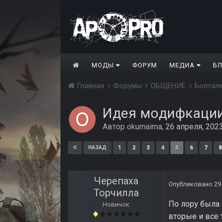
МОДЫ
ФОРУМ
МЕДИА
Б
Главная
Форумы
ОБЩЕНИЕ
Болтал
Идея модифкаци
Автор
okumaima
,
26 апреля, 202
1
2
3
4
5
6
7
8
НАЗАД
Черепаха
Опубликовано
29
Торчилла
По лору была 
Новичок
вторые и все 