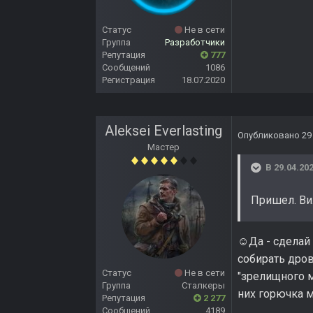
Статус
Не в сети
Группа
Разработчики
Репутация
777
Сообщений
1086
Регистрация
18.07.2020
Aleksei Everlasting
Опубликовано
29
Мастер
В 29.04.202
Пришел. Виж
Да - сделай
☺️
собирать дров
Статус
Не в сети
"зрелищного м
Группа
Сталкеры
них горючка м
Репутация
2 277
Сообщений
4189