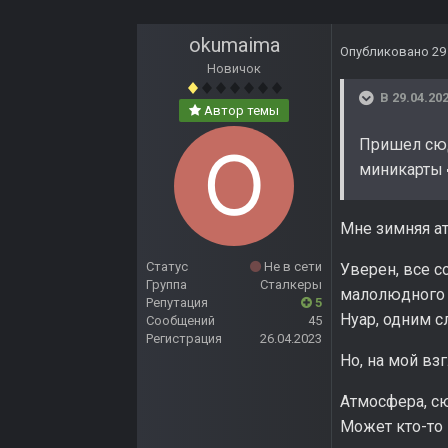
okumaima
Опубликовано
29
Новичок
В 29.04.202
Автор темы
Пришел сюд
миникарты
Мне зимняя ат
Статус
Не в сети
Уверен, все с
Группа
Сталкеры
малолюдного г
Репутация
5
Нуар, одним с
Сообщений
45
Регистрация
26.04.2023
Но, на мой взг
Атмосфера, с
Может кто-то 