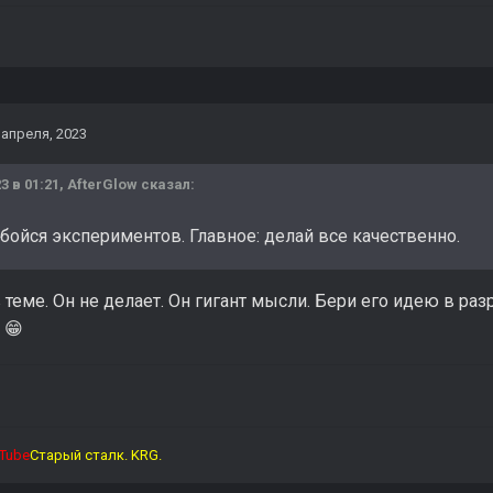
 апреля, 2023
3 в 01:21,
AfterGlow
сказал:
 бойся экспериментов. Главное: делай все качественно.
в теме. Он не делает. Он гигант мысли. Бери его идею в раз
.
😁
Tube
Старый сталк. KRG.