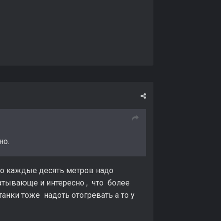
но.
- но каждые десять метров надо
ватывающе и интересно , что более
танки тоже надоть отогревать а то у