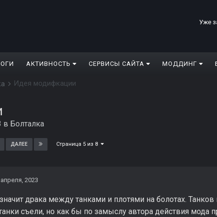
Уже з
ЛОГИ
АКТИВНОСТЬ
СЕРВИСЫ САЙТА
МОДДИНГ
Идея модифкации
ка
и
3
в
Болталка
Страница 5 из 8
ДАЛЕЕ
 апреля, 2023
значит драка между танками и плотями на болотах. Танков 
танки съели, но как бы по замыслу автора действия мода п