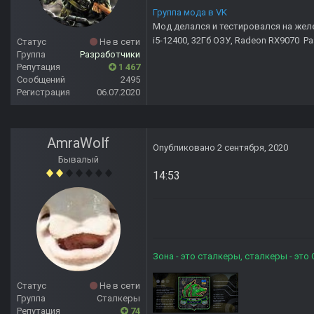
Группа мода в VK
Мод делался и тестировался на жел
i5-12400, 32Гб ОЗУ, Radeon RX9070 Р
Статус
Не в сети
Группа
Разработчики
Репутация
1 467
Сообщений
2495
Регистрация
06.07.2020
AmraWolf
Опубликовано
2 сентября, 2020
Бывалый
14:53
Зона - это сталкеры, сталкеры - это
Статус
Не в сети
Группа
Сталкеры
Репутация
74