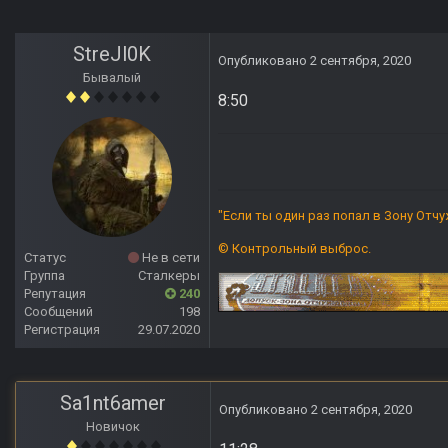
StreJl0K
Опубликовано
2 сентября, 2020
Бывалый
8:50
"
Если ты один раз попал в Зону Отчуж
© Контрольный выброс.
Статус
Не в сети
Группа
Сталкеры
Репутация
240
Сообщений
198
Регистрация
29.07.2020
Sa1nt6amer
Опубликовано
2 сентября, 2020
Новичок