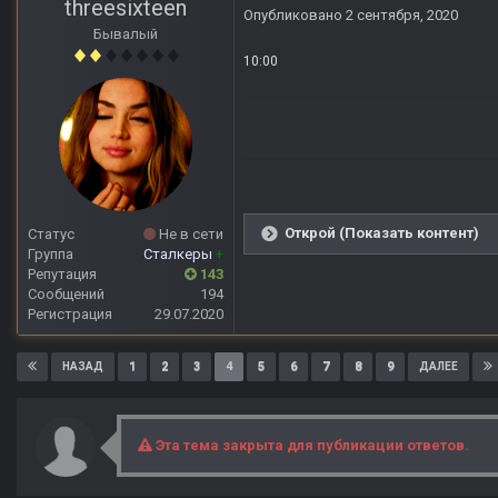
threesixteen
Опубликовано
2 сентября, 2020
Бывалый
10:00
Открой (Показать контент)
Статус
Не в сети
Группа
Сталкеры
+
Репутация
143
Сообщений
194
Регистрация
29.07.2020
1
2
3
4
5
6
7
8
9
НАЗАД
ДАЛЕЕ
Эта тема закрыта для публикации ответов.