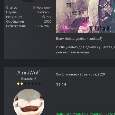
Статус
Не в сети
Группа
Сталкеры
Репутация
714
Сообщений
2505
Регистрация
07.07.2020
Всем бобра, добра и хабара!)
И специально для одного существа, 
уже не стать никогда.
AmraWolf
Опубликовано
25 августа, 2020
Бывалый
11:49
Зона - это сталкеры, сталкеры - это