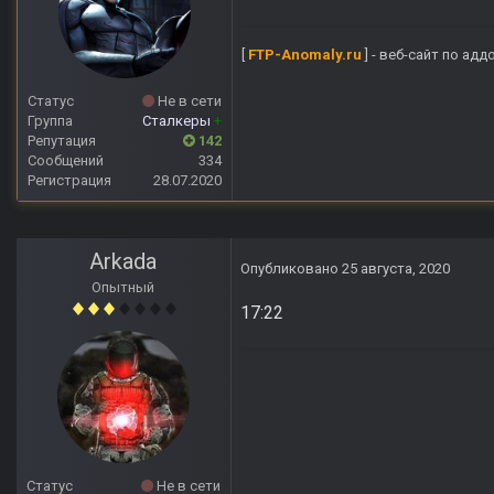
[
FTP-Anomaly.ru
] - веб-сайт по ад
Статус
Не в сети
Группа
Сталкеры
+
Репутация
142
Сообщений
334
Регистрация
28.07.2020
Arkada
Опубликовано
25 августа, 2020
Опытный
17:22
Статус
Не в сети