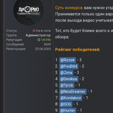
Суть конкурса:
вам нужно угад
Принимается только один вари
после выхода видео учитывать
Тот, кто будет ближе всего к
Статус
Не в сети
Группа
Администратор
обзора.
Репутация
18 596
Сообщений
5639
Регистрация
25.06.2020
Рейтинг победителей:
1.
- 3
@Rizzek
2.
- 2
@FredD64
3.
- 3
@Zima
4.
- 2
@Denikius
5.
- 1
@Tyrob
6.
- 1
@NiceDreamer
7.
- 1
@Kondakovi
8.
- 1
@SOG
9.
- 1
@Hunter