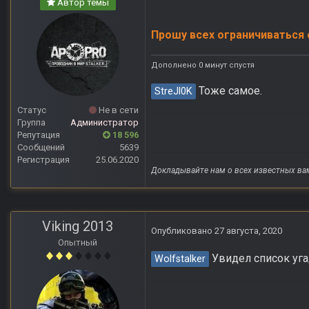
Автор темы
Прошу всех ограничиваться 
Дополнено 0 минут спустя
Тоже самое.
StreJl0K
Статус
Не в сети
Группа
Администратор
Репутация
18 596
Сообщений
5639
Регистрация
25.06.2020
Докладывайте нам о всех известных ва
Viking 2013
Опубликовано
27 августа, 2020
Опытный
Увидел список уга
Wolfstalker