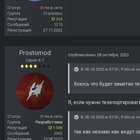
Статус
Не в сети
Группа
Сталкеры
Репутация
363
Сообщений
1275
Регистрация
27.11.2022
Prostomod
Опубликовано
28 октября, 2023
Серия Х-7
В 28.10.2023 в 07:01,
Policai
ск
боюсь что будет заметно т
Я, если нужно телепортироват
Статус
Не в сети
В 28.10.2023 в 07:01,
Policai
ск
Группа
Разработчики
Репутация
1 588
так как незнаю как ведут с
Сообщений
2362
Регистрация
15.08.2020