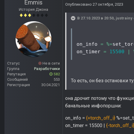
Emmis
Опубликовано
27 октября, 2023
История Джона
В 27.10.2023 в 20:50,
justrainy
on_info 
=
%=
set_tor
on_timer 
=
15500
|
Статус
Не в сети
Группа
Разработчики
Репутация
582
Сообщений
553
То есть, он без остановки 
Регистрация
30.04.2021
она дрочит потому что функци
банальные инфопоршни:
on_info =
{+torch_off_i}
%=set_to
on_timer = 15500 |
{-torch_off_i