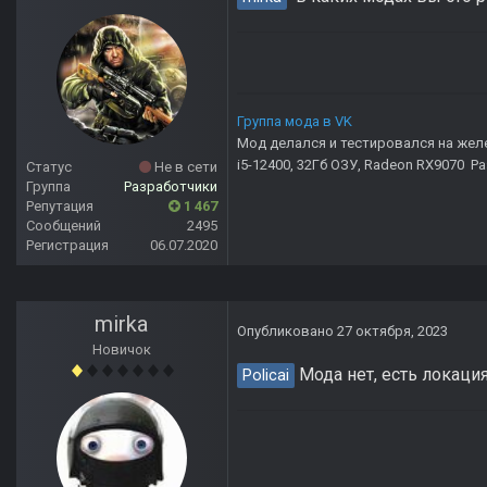
Группа мода в VK
Мод делался и тестировался на жел
i5-12400, 32Гб ОЗУ, Radeon RX9070 Р
Статус
Не в сети
Группа
Разработчики
Репутация
1 467
Сообщений
2495
Регистрация
06.07.2020
mirka
Опубликовано
27 октября, 2023
Новичок
Мода нет, есть локаци
Policai