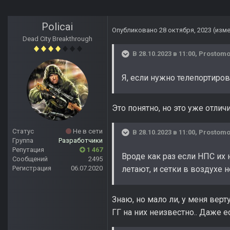
Policai
Опубликовано
28 октября, 2023
(изм
Dead City Breakthrough
В 28.10.2023 в 11:00,
Prostom
Я, если нужно телепортиров
Это понятно, но это уже отличи
Статус
Не в сети
В 28.10.2023 в 11:00,
Prostom
Группа
Разработчики
Репутация
1 467
Вроде как раз если НПС их 
Сообщений
2495
Регистрация
06.07.2020
летают, и сетки в воздухе н
Знаю, но мало ли, у меня верт
ГГ на них неизвестно.. Даже 