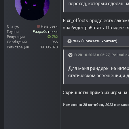
переход, который сделан н
В xr_effects вроде есть заком
Статус
Не в сети
она будет работать. По идее т
Группа
Разработчики
Репутация
782
тык (Показать контент)
Сообщений
966
Регистрация
08.08.2020
В 28.10.2023 в 06:27,
Policai
ск
Для меня рендеры не интер
статическом освещении, а д
Скриншоты прямо из игры на
Изменено
28 октября, 2023
пользов