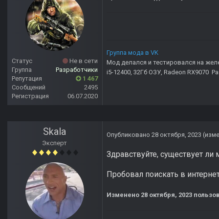
Группа мода в VK
Статус
Не в сети
Мод делался и тестировался на жел
Группа
Разработчики
i5-12400, 32Гб ОЗУ, Radeon RX9070 Р
Репутация
1 467
Сообщений
2495
Регистрация
06.07.2020
Skala
Опубликовано
28 октября, 2023
(изм
Эксперт
Здравствуйте, существует л
Пробовал поискать в интернет
Изменено
28 октября, 2023
пользов