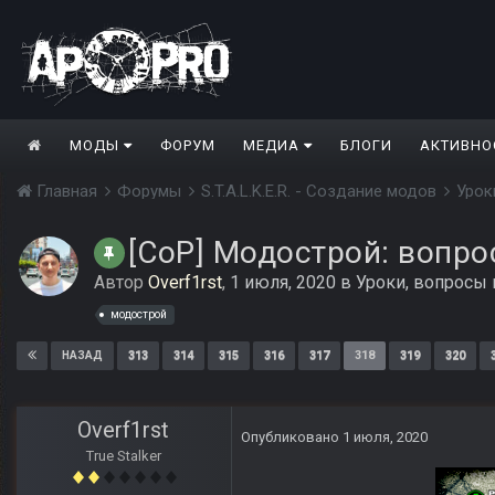
МОДЫ
ФОРУМ
МЕДИА
БЛОГИ
АКТИВНО
Главная
Форумы
S.T.A.L.K.E.R. - Создание модов
Урок
[CoP] Модострой: вопро
Автор
Overf1rst
,
1 июля, 2020
в
Уроки, вопросы
модострой
313
314
315
316
317
318
319
320
НАЗАД
Overf1rst
Опубликовано
1 июля, 2020
True Stalker