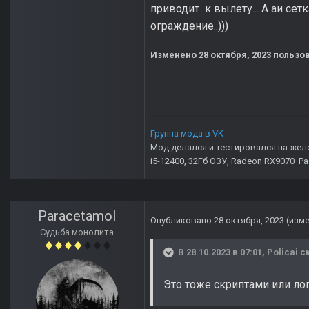
приводит к вылету... А аи се
ограждение..)))
Изменено
28 октября, 2023
пользов
Группа мода в VK
Мод делался и тестировался на жел
i5-12400, 32Гб ОЗУ, Radeon RX9070 Р
Paracetamol
Опубликовано
28 октября, 2023
(изм
Судьба монолита
В 28.10.2023 в 07:01,
Policai
ск
Это тоже скриптами или ло