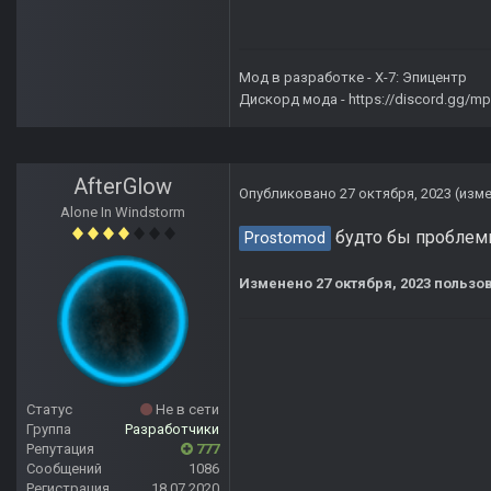
Мод в разработке -
X-7: Эпицентр
Дискорд мода -
https://discord.gg/
AfterGlow
Опубликовано
27 октября, 2023
(изм
Alone In Windstorm
будто бы проблем
Prostomod
Изменено
27 октября, 2023
пользов
Статус
Не в сети
Группа
Разработчики
Репутация
777
Сообщений
1086
Регистрация
18.07.2020