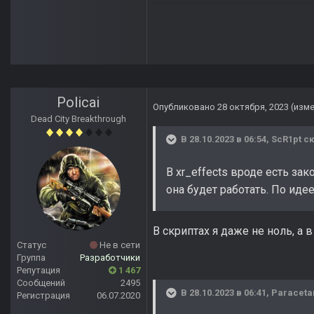
Policai
Опубликовано
28 октября, 2023
(изм
Dead City Breakthrough
В 28.10.2023 в 06:54,
ScR1pt
ск
В xr_effects вроде есть за
она будет работать. По идее
В скриптах я даже не ноль, а 
Статус
Не в сети
Группа
Разработчики
Репутация
1 467
Сообщений
2495
В 28.10.2023 в 06:41,
Paraceta
Регистрация
06.07.2020