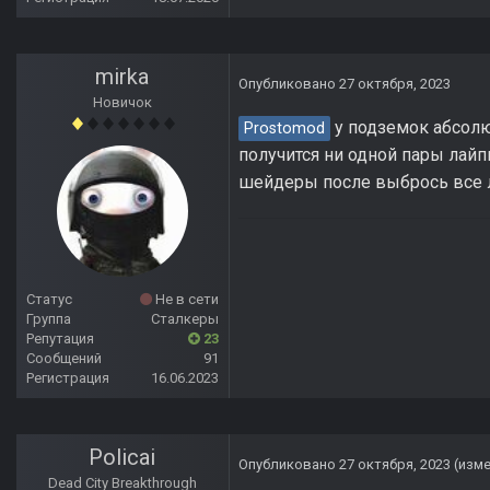
mirka
Опубликовано
27 октября, 2023
Новичок
у подземок абсол
Prostomod
получится ни одной пары лай
шейдеры после выбрось все л
Статус
Не в сети
Группа
Сталкеры
Репутация
23
Сообщений
91
Регистрация
16.06.2023
Policai
Опубликовано
27 октября, 2023
(изм
Dead City Breakthrough