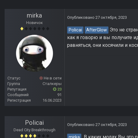
mirka
Опубликовано
27 октября, 2023
Новичок
Это не стра
Policai
AfterGlow
как я говорю и вы получите и
равняться, они косячили и кос
Статус
Не в сети
Группа
Сталкеры
Репутация
23
Сообщений
91
Регистрация
16.06.2023
Policai
Опубликовано
27 октября, 2023
Dead City Breakthrough
В каких модах Вы это 
mirka