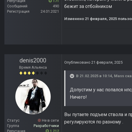
Репутация
171
бежит за отбойником
Сообщений
490
Регистрация
24.01.2021
Изменено
21 февраля, 2025
пользо
denis2000
Опубликовано
21 февраля, 2025
Время Альянса
В 21.02.2025 в 10:14,
Mass
ска
Допустим у нас попался нп
Ничего!
Вы путаете подъем ствола и 
Статус
Не в сети
регулируются по разному .
Группа
Разработчики
Репутация
1 212