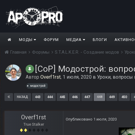
МОДЫ
ФОРУМ
МЕДИА
БЛОГИ
АКТИВНО
Главная
Форумы
S.T.A.L.K.E.R. - Создание модов
Урок
[CoP] Модострой: вопро
Автор
Overf1rst
,
1 июля, 2020
в
Уроки, вопросы
модострой
443
444
445
446
447
448
449
450
НАЗАД
Overf1rst
Опубликовано
1 июля, 2020
True Stalker