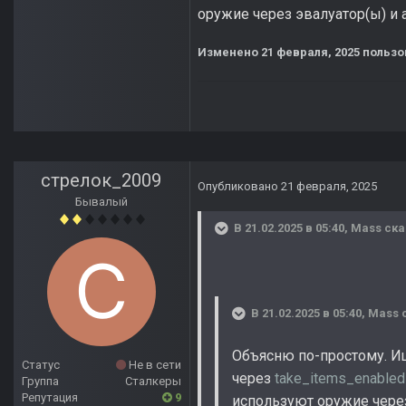
оружие через эвалуатор(ы) и 
Изменено
21 февраля, 2025
пользо
стрелок_2009
Опубликовано
21 февраля, 2025
Бывалый
В 21.02.2025 в 05:40,
Mass
ска
В 21.02.2025 в 05:40,
Mass
с
Объясню по-простому. 
Статус
Не в сети
через
take_items_enable
Группа
Сталкеры
Репутация
9
используют оружие через