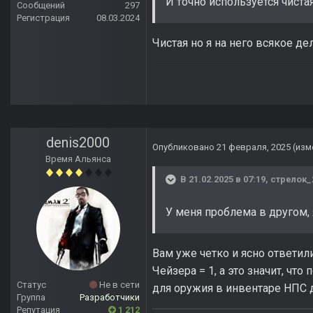
И точно используется чиста
Сообщений
297
Регистрация
08.03.2024
Чистая но я на него всякое де
denis2000
Опубликовано
21 февраля, 2025
(изм
Время Альянса
В 21.02.2025 в 07:19,
стрелок_
У меня проблема в другом, 
Вам уже четко и ясно ответили
Чейзера = 1, а это значит, чт
Статус
Не в сети
для оружия в инвентаре НПС 
Группа
Разработчики
Репутация
1 212