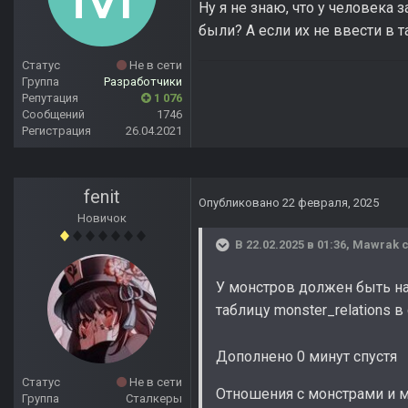
Ну я не знаю, что у человека
были? А если их не ввести в 
Статус
Не в сети
Группа
Разработчики
Репутация
1 076
Сообщений
1746
Регистрация
26.04.2021
fenit
Опубликовано
22 февраля, 2025
Новичок
В 22.02.2025 в 01:36,
Mawrak
с
У монстров должен быть на
таблицу monster_relations 
Дополнено 0 минут спустя
Статус
Не в сети
Отношения с монстрами и м
Группа
Сталкеры