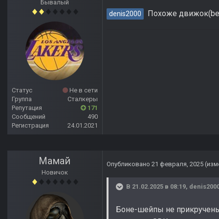
Бывалый
Похоже движок(bes
denis2000
Статус
Не в сети
Группа
Сталкеры
Репутация
171
Сообщений
490
Регистрация
24.01.2021
Мамай
Опубликовано
21 февраля, 2025
(изм
Новичок
В 21.02.2025 в 08:19,
denis200
Боне-шейпы не прикручены