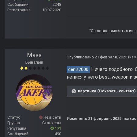
Сообщений
2248
Регистрация
18.07.2020
"Он ловко выхватил из-по
Mass
Опубликовано
21 февраля, 2025
(изм
Бывалый
Ничего подобного. С
denis2000
непися у него best_weapon и a
картинка (Показать контент)
Статус
Не в сети
Изменено
21 февраля, 2025
пользо
Группа
Сталкеры
Репутация
171
Сообщений
490