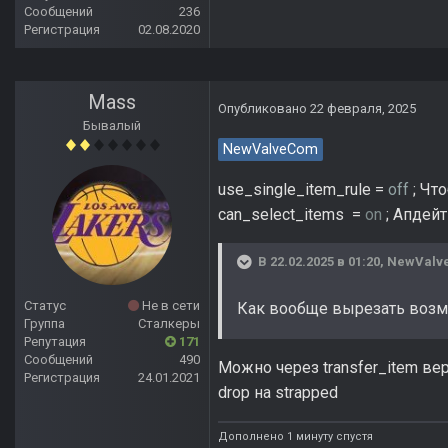
Сообщений
236
Регистрация
02.08.2020
Mass
Опубликовано
22 февраля, 2025
Бывалый
NewValveCom
use_single_item_rule =
off
; Чт
can_select_items =
on
; Апдей
В 22.02.2025 в 01:20,
NewValv
Статус
Не в сети
Как вообще вырезать возм
Группа
Сталкеры
Репутация
171
Сообщений
490
Можно через transfer_item ве
Регистрация
24.01.2021
drop на strapped
Дополнено 1 минуту спустя