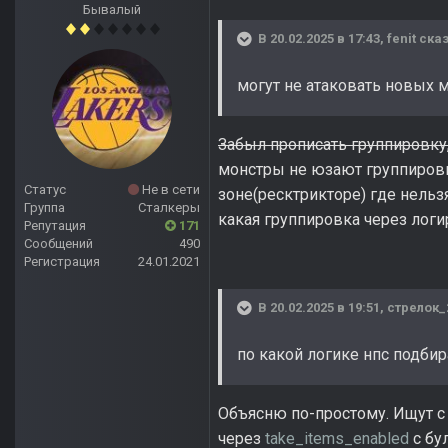
Бывалый
В 20.02.2025 в 17:43,
fenit
сказ
могут не атаковать новых 
Забыл прописать группировку, л
монстры не юзают группировку
Статус
Не в сети
зоне(ресктрикторе) где нельз
Группа
Сталкеры
какая группировка через лог
Репутация
171
Сообщений
490
Регистрация
24.01.2021
В 20.02.2025 в 19:51,
стрелок_
по какой логике нпс подби
Объясню по-простому. Ищут
через
take_items_enabled
с бу