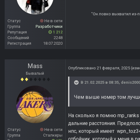
"Он ловко выхватил из-по
Статус
Не в сети
Группа
Разработчики
Репутация
1 212
Сообщений
2248
Регистрация
18.07.2020
Mass
Опубликовано
21 февраля, 2025
(изм
Бывалый
В 21.02.2025 в 08:35,
denis200
Чем выше номер том лучш
На сколько я помню mp_ranks 
дальние расстояния. Предпол
Статус
Не в сети
нпс, который имеет wpn_toz3
Группа
Сталкеры
отбойник, который у меня в р