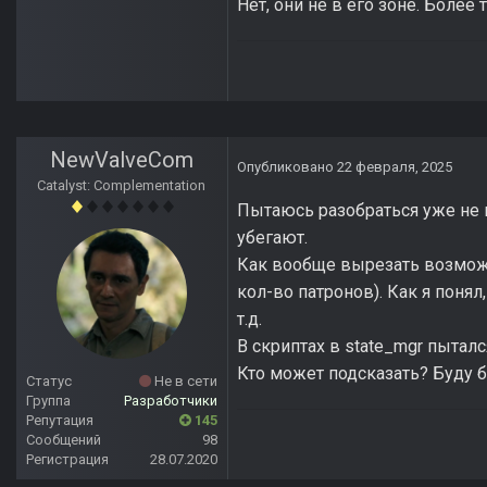
Нет, они не в его зоне. Более 
NewValveCom
Опубликовано
22 февраля, 2025
Catalyst: Complementation
Пытаюсь разобраться уже не п
убегают.
Как вообще вырезать возможн
кол-во патронов). Как я понял
т.д.
В скриптах в state_mgr пытал
Кто может подсказать? Буду б
Статус
Не в сети
Группа
Разработчики
Репутация
145
Сообщений
98
Регистрация
28.07.2020