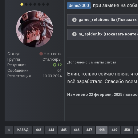
, при замене на соба
denis2000
game_relations.ltx (Показать
m_spider.ltx (Показать конте
Статус
Не в сети
Группа
Сталкеры
Дополнено 8 минуты спустя
Репутация
12
Сообщений
61
Блин, только сейчас понял, чт
Регистрация
19.03.2024
всё заработало. Спасибо всем
Изменено
22 февраля, 2025
пользов
443
444
445
446
447
448
449
450
НАЗАД