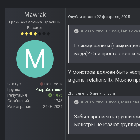
Mawrak
Опубликовано
22 февраля, 2025
Грехи Академика. Красный
Рассвет
В 20.02.2025 в 17:43,
fenit
сказ
Почему неписи (симуляционн
мода)? Они просто стоят и ж
У монстров должен быть настр
в game_relations.ltx. Можно 
Статус
Не в сети
Группа
Разработчики
Дополнено 0 минут спустя
Репутация
1 076
Сообщений
1746
В 21.02.2025 в 05:40,
Mass
ска
Регистрация
26.04.2021
Забыл прописать группировку
монстры не юзают группиро