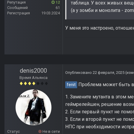
Репутация
12
таблица. У всех живых вещ
Сообщений
61
(а у зомби и монолита - zom
Регистрация
19.03.2024
У меня это настроено, отноше
denis2000
Опубликовано
22 февраля, 2025
(изм
Время Альянса
Проблема может быть в н
fenit
1. Замените мутанта в этом м
геймрелейшен, решение возм
2. Если первый пункт не помог
3. Если и второй пункт не по
НПС при необходимости исправ
Статус
Не в сети