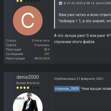
В 21.02.2025 в 08:19,
denis200
Вам уже четко и ясно ответ
Чейзера = 1, а это значит, 
А что лучше ранг 0 или ранг 4
Статус
Не в сети
строении этого файла
Группа
Сталкеры
Репутация
9
Сообщений
297
Регистрация
08.03.2024
denis2000
Опубликовано
21 февраля, 2025
Время Альянса
Чем выше номе
стрелок_2009