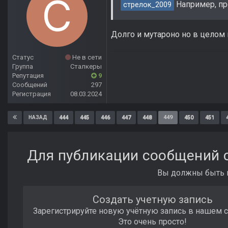
Например, про
стрелок_2009
Долго и мутароно но в цело
Статус
Не в сети
Группа
Сталкеры
Репутация
9
Сообщений
297
Регистрация
08.03.2024
444
445
446
447
448
449
450
451
НАЗАД
Для публикации сообщений с
Вы должны быть п
Создать учетную запись
Зарегистрируйте новую учётную запись в нашем 
Это очень просто!