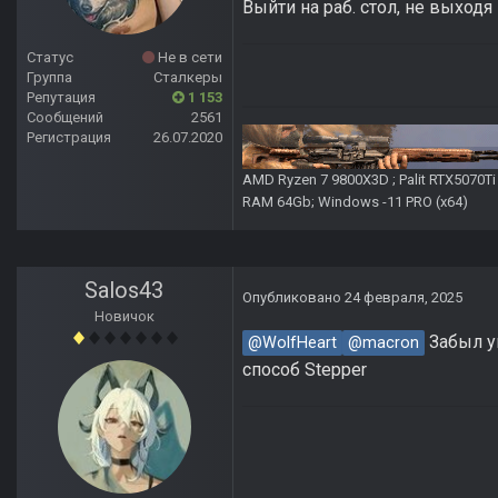
Выйти на раб. стол, не выходя
Статус
Не в сети
Группа
Сталкеры
Репутация
1 153
Сообщений
2561
Регистрация
26.07.2020
AMD Ryzen 7 9800X3D ; Palit RTX5070T
RAM 64Gb; Windows -11 PRO (х64)
Salos43
Опубликовано
24 февраля, 2025
Новичок
Забыл у
@WolfHeart
@macron
способ Stepper