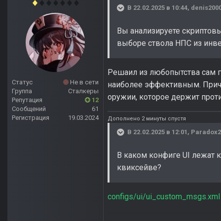
В 22.02.2025 в 10:44,
denis200
Вы анализируете скриптовы
выборе ствола НПС из инве
Решаил из любопытства сам гл
Статус
Не в сети
наиболее эффективным. Причём
Группа
Сталкеры
оружии, которое держит прот
Репутация
12
Сообщений
61
Регистрация
19.03.2024
Дополнено 2 минуты спустя
В 22.02.2025 в 12:01,
Paradox
В каком конфиге UI лежат 
квиксейве?
configs/ui/ui_custom_msgs.xml