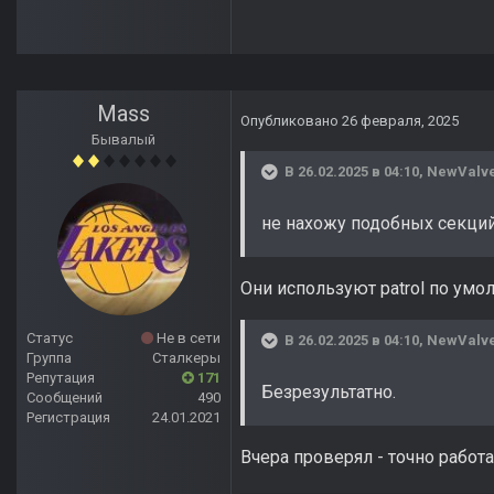
Mass
Опубликовано
26 февраля, 2025
Бывалый
В 26.02.2025 в 04:10,
NewValv
не нахожу подобных секци
Они используют patrol по умол
Статус
Не в сети
В 26.02.2025 в 04:10,
NewValv
Группа
Сталкеры
Репутация
171
Безрезультатно.
Сообщений
490
Регистрация
24.01.2021
Вчера проверял - точно работ