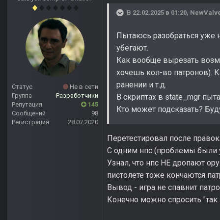
В 22.02.2025 в 01:20,
NewValv
Пытаюсь разобраться уже не
убегают.
Как вообще вырезать возмо
хочешь кол-во патронов). Ка
ранении и т.д.
Статус
Не в сети
Группа
Разработчики
В скриптах в state_mgr пыт
Репутация
145
Кто может подсказать? Буд
Сообщений
98
Регистрация
28.07.2020
Перетестировал после правок
С одним нпс (проблемы были у
Узнал, что нпс НЕ дропают ор
пистолете тоже кончаются патр
Вывод - игра не спавнит патр
Конечно можно спросить "так за