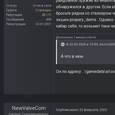
рандомное оружие из инвента
Статус
Не в сети
обнаружился в другом. Если e
Группа
Сталкеры
бросьте рядом со сталкером ч
Репутация
171
экшен propery_items . Однако 
Сообщений
490
Регистрация
24.01.2021
хабар себе, то возьмет таки ч
Дополнено 1 минуту спустя
В 22.02.2025 в 13:49,
denis200
А что в нем
Он по адресу ...\gamedata\ai\
NewValveCom
Опубликовано
22 февраля, 2025
Catalyst: Complementation