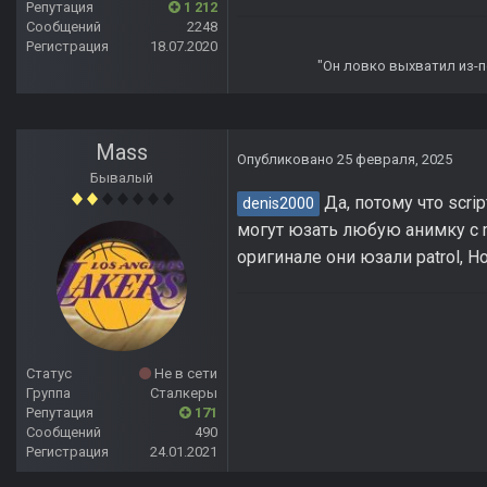
Репутация
1 212
Сообщений
2248
Регистрация
18.07.2020
"Он ловко выхватил из-по
Mass
Опубликовано
25 февраля, 2025
Бывалый
Да, потому что scri
denis2000
могут юзать любую анимку с m
оригинале они юзали patrol, Но
Статус
Не в сети
Группа
Сталкеры
Репутация
171
Сообщений
490
Регистрация
24.01.2021