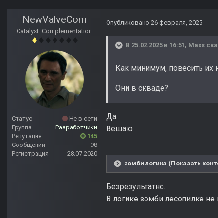
NewValveCom
Опубликовано
26 февраля, 2025
Catalyst: Complementation
В 25.02.2025 в 16:51,
Mass
ска
Как минимум, повесить их н
Они в скваде?
Да.
Статус
Не в сети
Группа
Разработчики
Вешаю
Репутация
145
Сообщений
98
Регистрация
28.07.2020
зомби логика (Показать конт
Безрезультатно.
В логике зомби лесопилке не