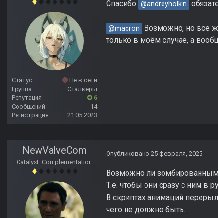
Спасибо
обязат
@andreyholkin
Возможно, но все ж
@macron
только в моём случае, а вооб
Статус
Не в сети
Группа
Сталкеры
Репутация
6
Сообщений
14
Регистрация
21.05.2023
NewValveCom
Опубликовано
25 февраля, 2025
Catalyst: Complementation
Возможно ли зомбированным 
Т.е. чтобы они сразу с ним в р
В скриптах анимаций перерыл в
чего не должно быть.