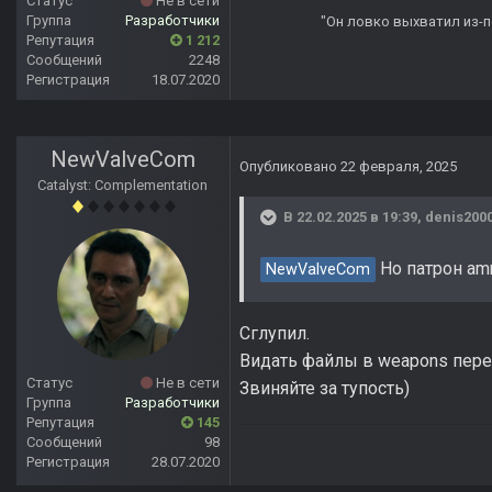
Статус
Не в сети
Группа
Разработчики
"Он ловко выхватил из-по
Репутация
1 212
Сообщений
2248
Регистрация
18.07.2020
NewValveCom
Опубликовано
22 февраля, 2025
Catalyst: Complementation
В 22.02.2025 в 19:39,
denis200
Но патрон amm
NewValveCom
Сглупил.
Видать файлы в weapons переп
Статус
Не в сети
Звиняйте за тупость)
Группа
Разработчики
Репутация
145
Сообщений
98
Регистрация
28.07.2020