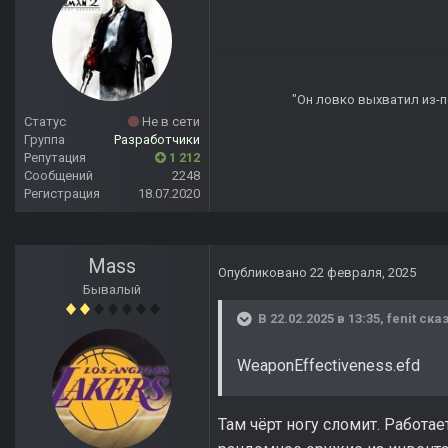
"Он ловко выхватил из-по
Статус
Не в сети
Группа
Разработчики
Репутация
1 212
Сообщений
2248
Регистрация
18.07.2020
Mass
Опубликовано
22 февраля, 2025
Бывалый
В 22.02.2025 в 13:35,
fenit
сказ
WeaponEffectiveness.efd
Там чёрт ногу сломит. Работа