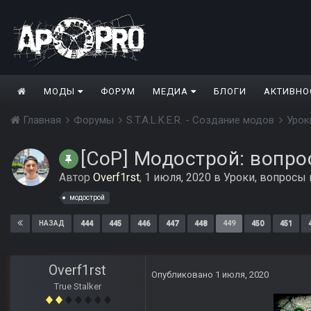
МОДЫ
ФОРУМ
МЕДИА
БЛОГИ
АКТИВНО
Главная
Форумы
S.T.A.L.K.E.R. - Создание модов
Урок
[CoP] Модострой: вопро
Автор
Overf1rst
,
1 июля, 2020
в
Уроки, вопросы
модострой
444
445
446
447
448
449
450
451
НАЗАД
Overf1rst
Опубликовано
1 июля, 2020
True Stalker