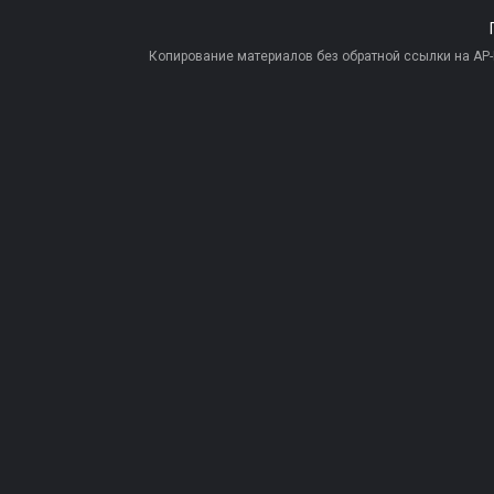
Копирование материалов без обратной ссылки на AP-PR