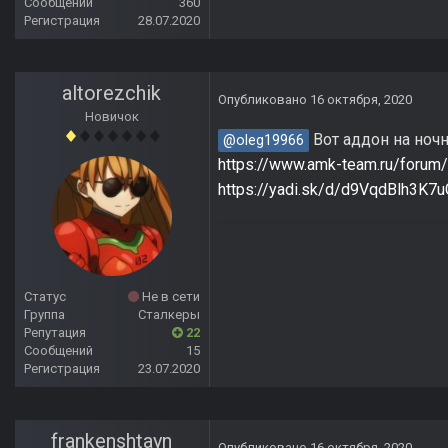
Сообщений
360
Регистрация
28.07.2020
altorezchik
Опубликовано
16 октября, 2020
Новичок
Вот аддон на ноч
@oleg19966
https://www.amk-team.ru/forum/
https://yadi.sk/d/d9VqdBlh3K7u
Статус
Не в сети
Группа
Сталкеры
Репутация
22
Сообщений
15
Регистрация
23.07.2020
frankenshtayn
Опубликовано
16 октября, 2020