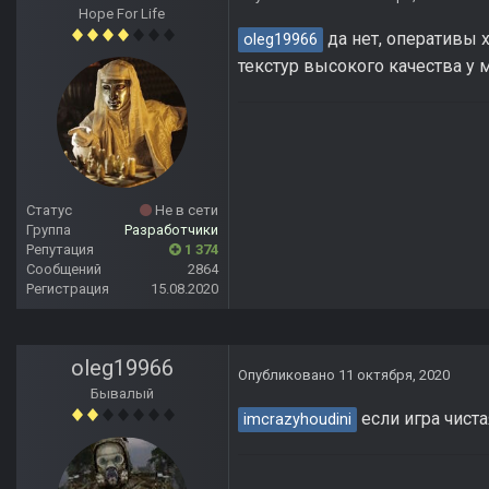
Hope For Life
да нет, оперативы 
oleg19966
текстур высокого качества у м
Статус
Не в сети
Группа
Разработчики
Репутация
1 374
Сообщений
2864
Регистрация
15.08.2020
oleg19966
Опубликовано
11 октября, 2020
Бывалый
если игра чиста
imcrazyhoudini