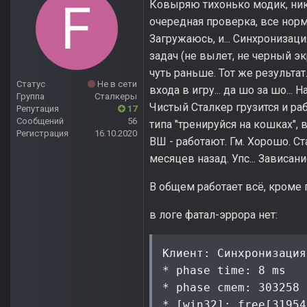
Ковыряю тихонько модик, нико
очередная проверка, все норма
Загружаюсь, и... Синхронизац
задач (не вылет, не черный эк
чуть раньше. Тот же результат
Статус
Не в сети
входа в игру... да шо за шо...
Группа
Сталкеры
Чистый Сталкер грузится и ра
Репутация
17
Сообщений
56
типа "тренируйся на кошках", 
Регистрация
16.10.2020
ВШ - работают. Гм. Хорошо. 
месяцев назад. Упс... Зависан
В общем работает всё, кроме 
в логе фатал-эррора нет:
Клиент: Синхронизация
* phase time: 8 ms

* phase cmem: 303258 K
* [win32]: free[31954