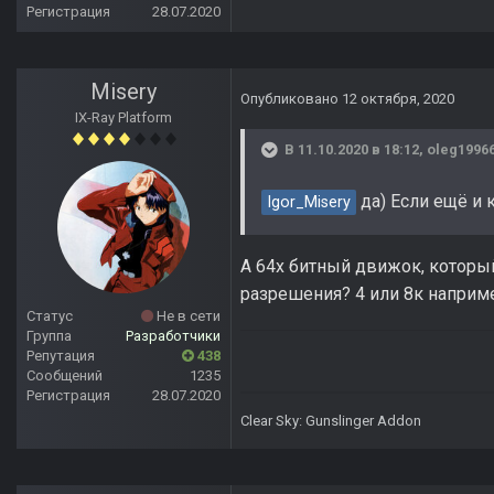
Регистрация
28.07.2020
Misery
Опубликовано
12 октября, 2020
IX-Ray Platform
В 11.10.2020 в 18:12,
oleg1996
да) Если ещё и 
Igor_Misery
А 64х битный движок, которы
разрешения? 4 или 8к наприм
Статус
Не в сети
Группа
Разработчики
Репутация
438
Сообщений
1235
Регистрация
28.07.2020
Clear Sky: Gunslinger Addon