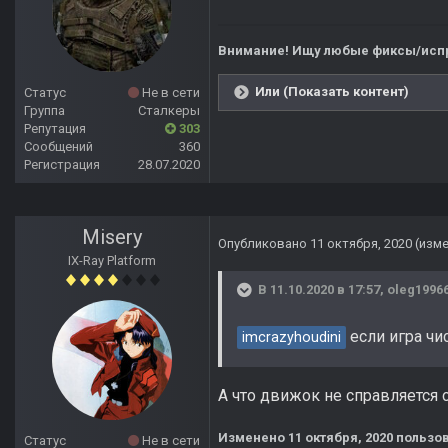
Внимание! Ищу любые фиксы/испр
Или (Показать контент)
Статус
Не в сети
Группа
Сталкеры
Репутация
303
Сообщений
360
Регистрация
28.07.2020
Misery
Опубликовано
11 октября, 2020
(изм
IX-Ray Platform
В 11.10.2020 в 17:57,
oleg1996
если игра чис
imcrazyhoudini
А что движок не справляется 
Изменено
11 октября, 2020
пользов
Статус
Не в сети