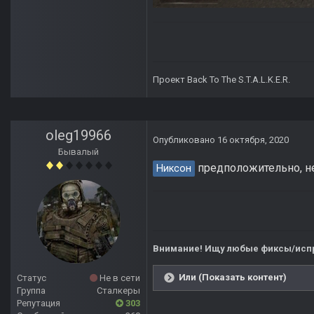
Проект Back To The S.T.A.L.K.E.R.
oleg19966
Опубликовано
16 октября, 2020
Бывалый
предположительно, не
Никсон
Внимание! Ищу любые фиксы/испр
Или (Показать контент)
Статус
Не в сети
Группа
Сталкеры
Репутация
303