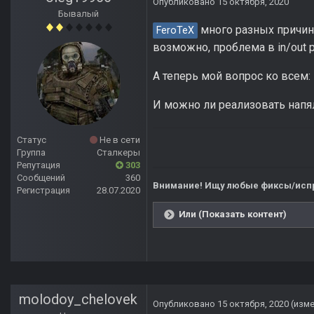
Опубликовано
15 октября, 2020
Бывалый
много разных причин 
FeroTeX
возможно, проблема в in/out 
А теперь мой вопрос ко всем:
И можно ли реализовать напя
Статус
Не в сети
Группа
Сталкеры
Репутация
303
Сообщений
360
Внимание! Ищу любые фиксы/испр
Регистрация
28.07.2020
Или (Показать контент)
molodoy_chelovek
Опубликовано
15 октября, 2020
(изм