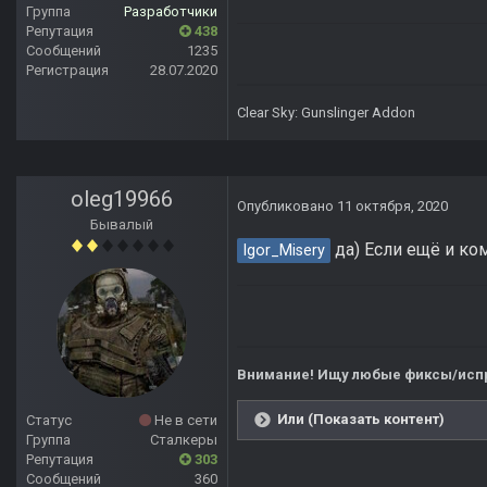
Группа
Разработчики
Репутация
438
Сообщений
1235
Регистрация
28.07.2020
Clear Sky: Gunslinger Addon
oleg19966
Опубликовано
11 октября, 2020
Бывалый
да) Если ещё и ком
Igor_Misery
Внимание! Ищу любые фиксы/испр
Или (Показать контент)
Статус
Не в сети
Группа
Сталкеры
Репутация
303
Сообщений
360