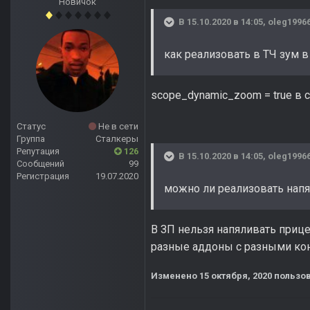
Новичок
В 15.10.2020 в 14:05,
oleg1996
как реализовать в ТЧ зум в
scope_dynamic_zoom = true в 
Статус
Не в сети
Группа
Сталкеры
Репутация
126
В 15.10.2020 в 14:05,
oleg1996
Сообщений
99
Регистрация
19.07.2020
можно ли реализовать напя
В ЗП нельзя напяливать прице
разные аддоны с разными ко
Изменено
15 октября, 2020
пользов