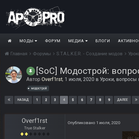
МОДЫ
ФОРУМ
МЕДИА
БЛОГИ
АКТИВНО
Главная
Форумы
S.T.A.L.K.E.R. - Создание модов
Урок
[SoC] Модострой: вопро
Автор
Overf1rst
,
1 июля, 2020
в
Уроки, вопросы
модострой
1
2
3
4
5
6
7
8
9
НАЗАД
ДАЛЕЕ
Overf1rst
Опубликовано
1 июля, 2020
True Stalker