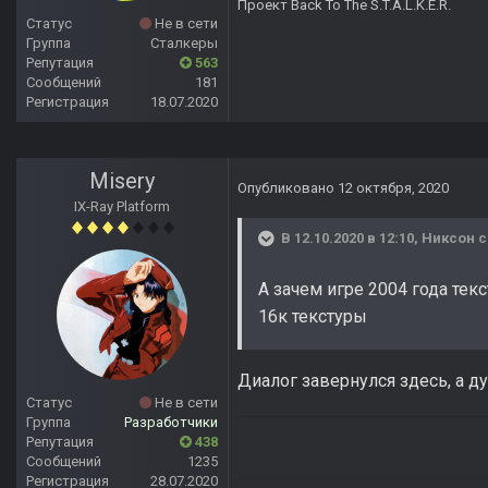
Проект Back To The S.T.A.L.K.E.R.
Статус
Не в сети
Группа
Сталкеры
Репутация
563
Сообщений
181
Регистрация
18.07.2020
Misery
Опубликовано
12 октября, 2020
IX-Ray Platform
В 12.10.2020 в 12:10,
Никсон
с
А зачем игре 2004 года тек
16к текстуры
Диалог завернулся здесь, а ду
Статус
Не в сети
Группа
Разработчики
Репутация
438
Сообщений
1235
Регистрация
28.07.2020