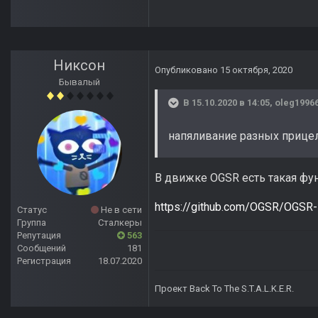
Никсон
Опубликовано
15 октября, 2020
Бывалый
В 15.10.2020 в 14:05,
oleg1996
напяливание разных прице
В движке OGSR есть такая фу
https://github.com/OGSR/OGSR-
Статус
Не в сети
Группа
Сталкеры
Репутация
563
Сообщений
181
Регистрация
18.07.2020
Проект Back To The S.T.A.L.K.E.R.