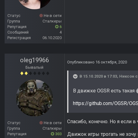
Статус
Не в сети
Группа
Сталкеры
Репутация
6
Сообщений
4
Регистрация
06.10.2020
oleg19966
Опубликовано
16 октября, 2020
Бывалый
В 15.10.2020 в 17:03,
Никсон
с
В движке OGSR есть такая 
https://github.com/OGSR/OG
Спасибо, конечно. Но я если в
Статус
Не в сети
Группа
Сталкеры
Движок игры трогать не хочу и
Репутация
303