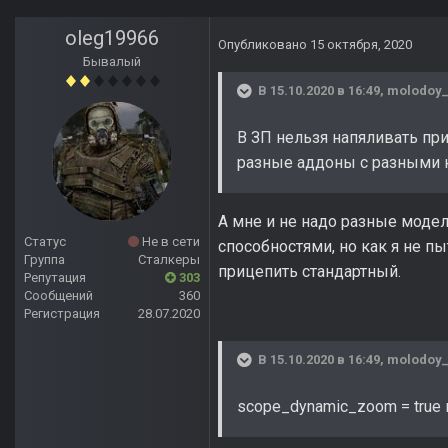
oleg19966
Опубликовано
15 октября, 2020
Бывалый
В 15.10.2020 в 16:49,
molodoy_
В ЗП нельзя напяливать пр
разные аддоны с разными 
А мне и не надо разные моде
Статус
Не в сети
способностями, но как я не пы
Группа
Сталкеры
прицепить стандартный.
Репутация
303
Сообщений
360
Регистрация
28.07.2020
В 15.10.2020 в 16:49,
molodoy_
scope_dynamic_zoom = true