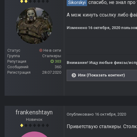
спасибо, не знал про
Sikorskyi
А мож кинуть ссылку либо файл
Изменено
16 октября, 2020
пользов
Статус
Не в сети
Группа
Сталкеры
Репутация
303
Внимание! Ищу любые фиксы/испр
Сообщений
360
Регистрация
28.07.2020
Или (Показать контент)
frankenshtayn
Опубликовано
16 октября, 2020
Новичок
Приветствую сталкеры. Столкн