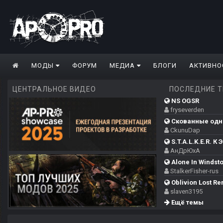
МОДЫ
ФОРУМ
МЕДИА
БЛОГИ
АКТИВНО
ЦЕНТРАЛЬНОЕ ВИДЕО
ПОСЛЕДНИЕ 
NS OGSR
fryseverden
Скованные одн
CkunuDap
S.T.A.L.K.E.R. К Э
АнДрЮхА
Alone In Windsto
StalkerFisher-rus
Oblivion Lost Re
slaven3195
Ещё темы