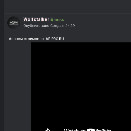
Wolfstalker
18 596
Опубликовано
Среда в 14:29
Анонсы стримов от AP-PRO.RU