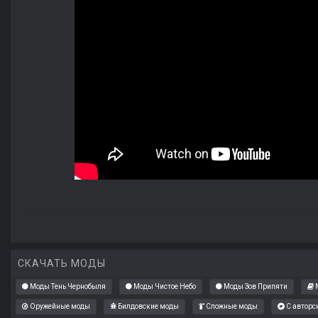
СКАЧАТЬ МОДЫ
Моды Тень Чернобыля
Моды Чистое Небо
Моды Зов Припяти
М
Оружейные моды
Билдовские моды
Сложные моды
С авторс