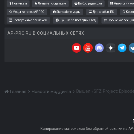
Новичкам
Лучшие по оценкам
Выбор редакции
Антологии мо
Моды из топов AP PRO
Standalone моды
Для слабых ПК
Коро
Проверенные временем
Лучшие за последний год
Прочие коллекции
AP-PRO.RU В СОЦИАЛЬНЫХ СЕТЯХ
Вышел «SFZ Project: Episod
Главная
Новости моддинга
Копирование материалов без обратной ссылки на AP-PR