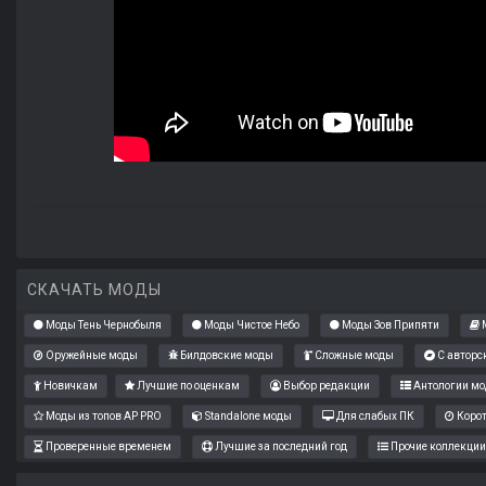
СКАЧАТЬ МОДЫ
Моды Тень Чернобыля
Моды Чистое Небо
Моды Зов Припяти
М
Оружейные моды
Билдовские моды
Сложные моды
С авторс
Новичкам
Лучшие по оценкам
Выбор редакции
Антологии мо
Моды из топов AP PRO
Standalone моды
Для слабых ПК
Коро
Проверенные временем
Лучшие за последний год
Прочие коллекции