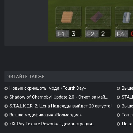
ЧИТАЙТЕ ТАКЖЕ
Новые скриншоты мода «Fourth Day»
Выше
Shadow of Chernobyl: Update 2.0 - Отчет за май...
STALK
S.T.A.L.K.E.R. 2: Цена Надежды выйдет 20 августа!
Вышел
Вышла модификация «Возмездие»
Топ л
«IX-Ray Texture Rework» - демонстрация...
Показ