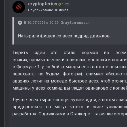
cryptopterius
1 625
Опубликовано
10 июля
В 10.07.2026 в 20:29,
GraySun
сказал:
Натырили фишек со всех подряд движков
Тырить идеи это стало нормой во всем
всяких, промышленный шпионаж, военный и политич
в Формуле 1, у любой команды есть в штате опытны
перехваты не будем. Фотограф снимает абсолютн
авариях летит на мопеде быстрее всех, чтоб отснят
машины у всех команд выглядят одинаково с копией
Лучше всех тырят японцы чужие идеи, а потом знач
придерешься, но могут что-то и свое уникаль
разработок. С движками в Сталкере - такая же истор