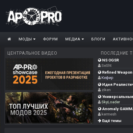
МОДЫ
ФОРУМ
МЕДИА
БЛОГИ
АКТИВНО
ЦЕНТРАЛЬНОЕ ВИДЕО
ПОСЛЕДНИЕ 
NS OGSR
SeSht
Refined Weapon 
Кефир
Идея Реалистич
ziken
Универсальные.
SkyLoader
Anomaly GAMMA
kermesh
Ещё темы