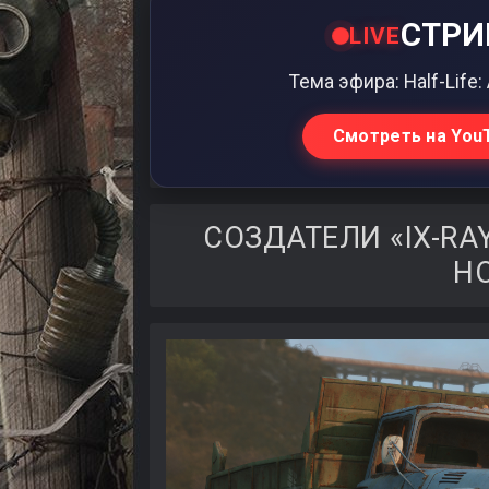
СТРИ
LIVE
Тема эфира: Half-Life
Смотреть на You
СОЗДАТЕЛИ «IX-R
Н