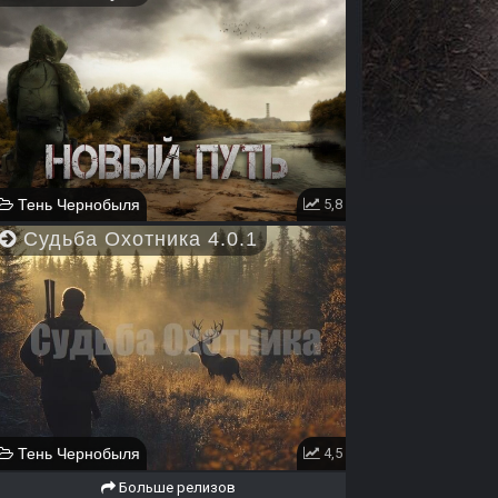
Тень Чернобыля
5,8
Судьба Охотника 4.0.1
Тень Чернобыля
4,5
Больше релизов