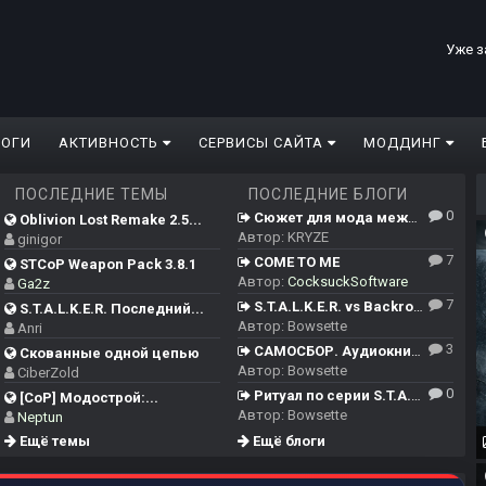
Уже з
ЛОГИ
АКТИВНОСТЬ
СЕРВИСЫ САЙТА
МОДДИНГ
ПОСЛЕДНИЕ ТЕМЫ
ПОСЛЕДНИЕ БЛОГИ
0
Сюжет для мода между ЧН/ТЧ/ЗП и Сердцем Чернобыля
Oblivion Lost Remake 2.5...
Автор:
KRYZE
ginigor
7
COME TO ME
STCoP Weapon Pack 3.8.1
Автор:
CocksuckSoftware
Ga2z
7
S.T.A.L.K.E.R. vs Backrooms
S.T.A.L.K.E.R. Последний...
Автор:
Bowsette
Anri
3
САМОСБОР. Аудиокнига.
Скованные одной цепью
Автор:
Bowsette
CiberZold
0
Ритуал по серии S.T.A.L.K.E.R.
[CoP] Модострой:...
Автор:
Bowsette
Neptun
Ещё темы
Ещё блоги