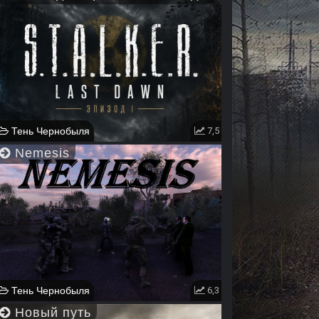
Тень Чернобыля
7,5
Nemesis
Тень Чернобыля
6,3
Новый путь