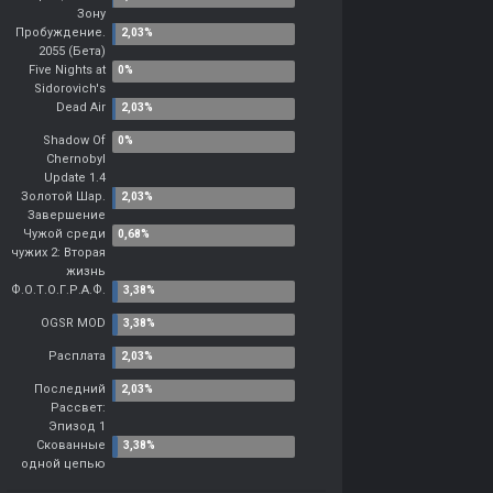
Зону
Пробуждение.
2055 (Бета)
Five Nights at
Sidorovich's
Dead Air
Shadow Of
Chernobyl
Update 1.4
Золотой Шар.
Завершение
Чужой среди
чужих 2: Вторая
жизнь
Ф.О.Т.О.Г.Р.А.Ф.
OGSR MOD
Расплата
Последний
Рассвет:
Эпизод 1
Скованные
одной цепью