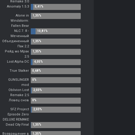
Remake 3.0
Anomaly 1.5.3
Alone in
Windstorm:
Fallen Bear
NLC 7. Я -
Меченный
Объединенный
Пак 2.2
Рейд мо Мрак
2.5
Lost Alpha DC
True Stalker
GUNSLINGER
mod
Oblivion Lost
Remake 2.5
Ловец снов
SFZ Project
Episode Zero
DELUXE REMAKE
Dead City Final
Возвращение в