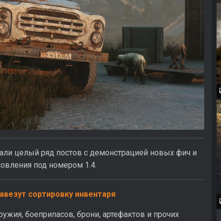
вали целый ряд постов с демонстрацией новых фич и
овления под номером 1.4.
 завезут сортировку инвентаря
ужия, боеприпасов, брони, артефактов и прочих