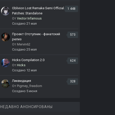
Oblivion Lost Remake Semi Official
1 448
Patches: Standalone
От
Vector Infamous
Создано
21 мая
Проект Отступник - фанатский
573
релиз
От
Mervin62
Создано
25 мая
Hicks Compilation 2.0
624
От
Hicks
Создано
12 мая
Ликвидация
328
От
Pigmey_freedom
Создано
5 июня
НЕДАВНО АНОНСИРОВАНЫ