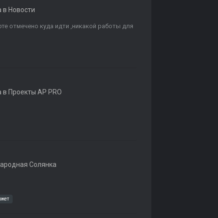
а в
Новости
рте отмечено куда идти ,никакой работы для
а в
Проекты AP PRO
ародная Солянка
южет