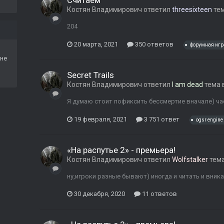
Считаем
Костян Владимирович
ответил
threesixteen
те
204
20 марта, 2021
350 ответов
форумная игр
не
Secret Trails
Костян Владимирович
ответил
I am dead
тема 
Я думаю стоит пофиксить бессмертие вначале) ч
19 февраля, 2021
3 751 ответ
ogsr engine
«На распутье 2» - премьера!
Костян Владимирович
ответил
Wolfstalker
тем
ну,игроки разные бывают) иногда и читать и вника
30 декабря, 2020
11 ответов