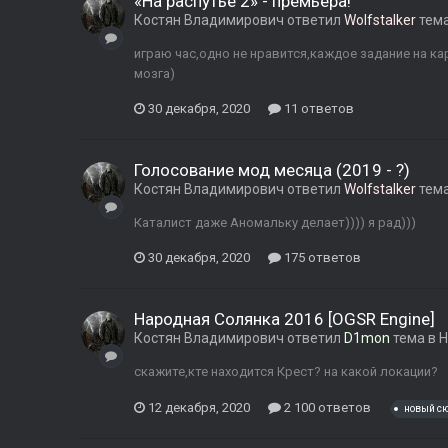
«На распутье 2» - премьера!
Костян Владимирович
ответил
Wolfstalker
тем
играю час,одно не нравится,каждое задание на ка
мозга)
30 декабря, 2020
11 ответов
Голосование мод месяца (2019 - ?)
Костян Владимирович
ответил
Wolfstalker
тем
Каталист даже Аномальку делает)))) я рад)))
30 декабря, 2020
175 ответов
Народная Солянка 2016 [OGSR Engine]
Костян Владимирович
ответил
D1mon
тема в
Н
скажите,кте находится Крест? на какой локации?
12 декабря, 2020
2 100 ответов
новый с