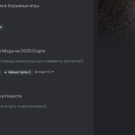
ма в
Форумные игры
а
в
Моды на OGSR Engine
ас назад скачал,хорошо комменты прочитал)
(и ещё 4 )
тайные тропы 2
а в
Новости
ть в суть тоже полезно))