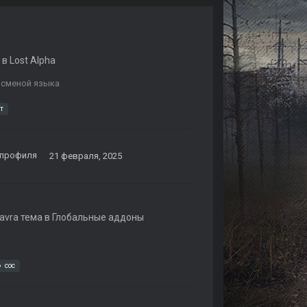
 в
Lost Alpha
 сменой языка
т
 профиля
21 февраля, 2025
avra
тема в
Глобальные аддоны
coc