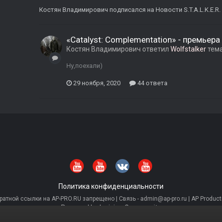
Костян Владимирович
подписался на
Новости S.T.A.L.K.E.R.
«Catalyst: Complementation» - премьера
Костян Владимирович
ответил
Wolfstalker
тем
Ну,поехали)
29 ноября, 2020
44 ответа
Политика конфиденциальности
тной ссылки на AP-PRO.RU запрещено | Связь - admin@ap-pro.ru | AP Producti
Powered by Invision Community