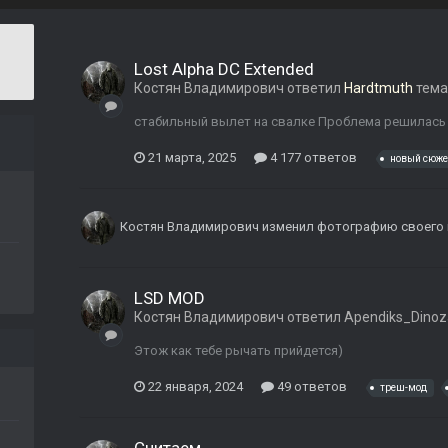
Lost Alpha DC Extended
Костян Владимирович
ответил
Hardtmuth
тема
стабильный вылет на свалке Проблема решилась
21 марта, 2025
4 177 ответов
новый сюже
Костян Владимирович
изменил фотографию своего
LSD MOD
Костян Владимирович
ответил
Apendiks_Dinoz
Этож как тебе рычать прийдется)
22 января, 2024
49 ответов
треш-мод