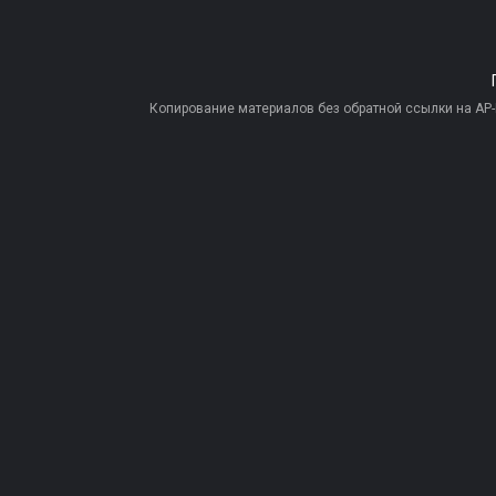
Копирование материалов без обратной ссылки на AP-PR